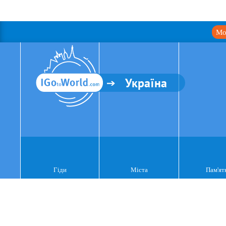
Мо
Україна
Гіди
Міста
Пам'ят