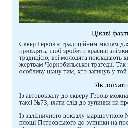
Цікаві факт
Сквер Героїв є традиційним місцем дл
приїздять, щоб зробити красиві знімки.
традицією, всі молодята покладають к
жертвам Чорнобильської трагедії. Так
особливу шану тим, хто загинув у той
Як доїхати
Із автовокзалу до скверу Героїв можн
таксі №73, їхати слід до зупинки на п
Із залізничного вокзалу маршруткою №
площі Петровського до зупинки на прос