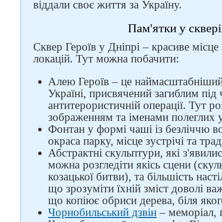
віддали своє життя за Україну.
Пам'ятки у сквері
Сквер Героїв у Дніпрі – красиве місце 
локацій. Тут можна побачити:
Алею Героїв – це наймасштабніший
Україні, присвячений загиблим під 
антитерористичній операції. Тут ро
зображенням та іменами полеглих у
Фонтан у формі чаші із безліччю в
окраса парку, місце зустрічі та тр
Абстрактні скульптури, які з'явили
можна розгледіти якісь сцени (ску
козацької битви), та більшість наст
що зрозуміти їхній зміст доволі ва
що копіює обриси дерева, біля яко
Слідкуйте за нами в
Чорнобильський дзвін
– меморіал,
соцмережах