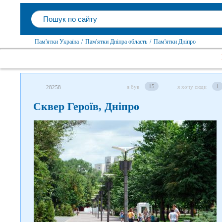
Пам'ятки Україна
/
Пам'ятки Дніпра область
/
Пам'ятки Дніпро
15
1
я був
я хочу сюди
28258
Сквер Героїв, Дніпро