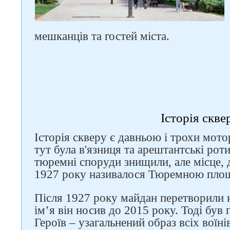
мешканців та гостей міста.
Історія скве
Історія скверу є давньою і трохи мо
тут була в'язниця та арештантські роти
тюремні споруди знищили, але місце, 
1927 року називалося Тюремною пло
Після 1927 року майдан перетворили н
ім’я він носив до 2015 року. Тоді був
Героїв – узагальнений образ всіх воїнів