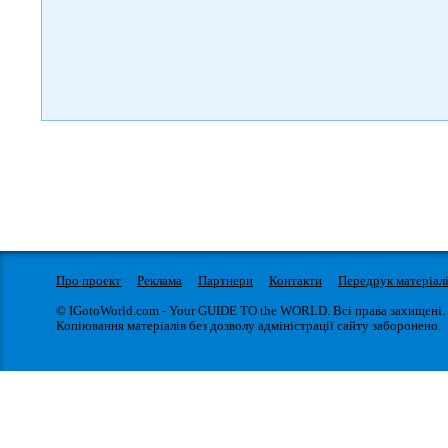
Про проект
Реклама
Партнери
Контакти
Передрук матеріал
© IGotoWorld.com - Your GUIDE TO the WORLD. Всі права захищені.
Копіювання матеріалів без дозволу адміністрації сайту заборонено.