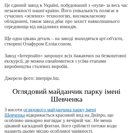
Це єдиний завод в Україні, побудований з «нуля» за весь час
незалежності нашої країни. Його унікальність полягає в
сучасних «зелених» технологіях, висококласному
обладнанні, також завод дбає про захист навколишнього
середовища від шкідливих викидів.
Ще одна цікава деталь – на заводі знаходяться арт-об'єкти,
створені Олафуром Елліассоном.
Завод «Інтерпайп» запрошує всіх бажаючих на безкоштовні
екскурсії, де можна ознайомитися з усіма етапами
виробництва сталевих виробів.
Джерело фото: interpipe.biz.
Оглядовий майданчик парку імені
Шевченка
З висоти
оглядового майданчика парку імені
Шевченка
відкривається красивий вид на Дніпро, що
особливо шикарно виглядає у вечірній час. Не менш
цікавий каскадний фонтан, його сріблясті потоки води
надають цьому місцю особливої чарівності.