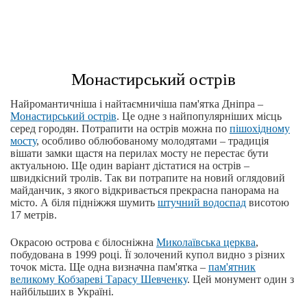
Монастирський острів
Найромантичніша і найтаємничіша пам'ятка Дніпра –
Монастирський острів
. Це одне з найпопулярніших місць
серед городян. Потрапити на острів можна по
пішохідному
мосту
, особливо облюбованому молодятами – традиція
вішати замки щастя на перилах мосту не перестає бути
актуальною. Ще один варіант дістатися на острів –
швидкісний тролів. Так ви потрапите на новий оглядовий
майданчик, з якого відкривається прекрасна панорама на
місто. А біля підніжжя шумить
штучний водоспад
висотою
17 метрів.
Окрасою острова є білосніжна
Миколаївська церква
,
побудована в 1999 році. Її золочений купол видно з різних
точок міста. Ще одна визначна пам'ятка –
пам'ятник
великому Кобзареві Тарасу Шевченку
. Цей монумент один з
найбільших в Україні.