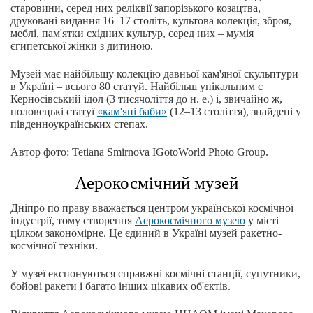
старовини, серед них реліквії запорізького козацтва,
друковані видання 16–17 століть, культова колекція, зброя,
меблі, пам'ятки східних культур, серед них – мумія
єгипетської жінки з дитиною.
Музей має найбільшу колекцію давньої кам'яної скульптури
в Україні – всього 80 статуй. Найбільш унікальним є
Керносівський ідол (3 тисячоліття до н. е.) і, звичайно ж,
половецькі статуї
«кам'яні баби»
(12–13 століття), знайдені у
південноукраїнських степах.
Автор фото: Tetiana Smirnova IGotoWorld Photo Group.
Аерокосмічний музей
Дніпро по праву вважається центром української космічної
індустрії, тому створення
Аерокосмічного музею
у місті
цілком закономірне. Це єдиний в Україні музей ракетно-
космічної техніки.
У музеї експонуються справжні космічні станції, супутники,
бойові ракети і багато інших цікавих об'єктів.