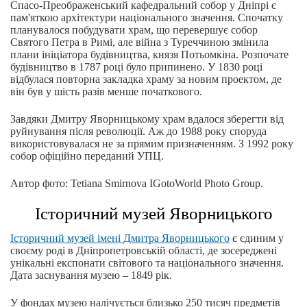
Спасо-Преображенський кафедральний собор у Дніпрі є
пам'яткою архітектури національного значення. Спочатку
планувалося побудувати храм, що перевершує собор
Святого Петра в Римі, але війна з Туреччиною змінила
плани ініціатора будівництва, князя Потьомкіна. Розпочате
будівництво в 1787 році було припинено. У 1830 році
відбулася повторна закладка храму за новим проектом, де
він був у шість разів менше початкового.
Завдяки Дмитру Яворницькому храм вдалося зберегти від
руйнування після революції. Аж до 1988 року споруда
використовувалася не за прямим призначенням. З 1992 року
собор офіційно переданий УПЦ.
Автор фото: Tetiana Smirnova IGotoWorld Photo Group.
Історичний музей Яворницького
Історичний музей імені Дмитра Яворницького
є єдиним у
своєму роді в Дніпропетровській області, де зосереджені
унікальні експонати світового та національного значення.
Дата заснування музею – 1849 рік.
У фондах музею налічується близько 250 тисяч предметів