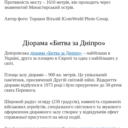
Протяжність мосту – 1610 метрів, він проходить через
знаменитий Монастирський острів.
Автор фото: Торшин Віталій IGotoWorld Photo Group.
Діорама «Битва за Дніпро»
Дніпровська
діорама «Битва за Дніпро»
– найбільша в
Україні, друга за площею в Європі та одна з найбільших у
світі.
Площа залу діорами – 900 кв. метрів. Це унікальний
пам'ятник, присвячений Другій світовій війні. Відкриття
діорами відбулося в 1975 році і було приурочене до 30-річчя
свята Перемоги.
Широкий радіус огляду (230 градусів), наявність справжніх
військових атрибутів, спеціального світлового та звукового
оформлення діорамного залу створює у відвідувачів ефект
справжньої присутності на місці подій.