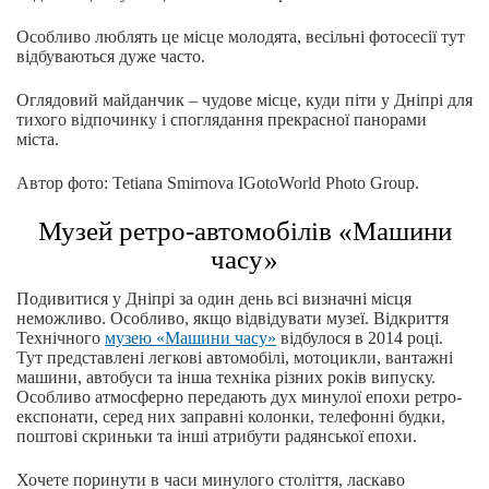
Особливо люблять це місце молодята, весільні фотосесії тут
відбуваються дуже часто.
Оглядовий майданчик – чудове місце, куди піти у Дніпрі для
тихого відпочинку і споглядання прекрасної панорами
міста.
Автор фото: Tetiana Smirnova IGotoWorld Photo Group.
Музей ретро-автомобілів «Машини
часу»
Подивитися у Дніпрі за один день всі визначні місця
неможливо. Особливо, якщо відвідувати музеї. Відкриття
Технічного
музею «Машини часу»
відбулося в 2014 році.
Тут представлені легкові автомобілі, мотоцикли, вантажні
машини, автобуси та інша техніка різних років випуску.
Особливо атмосферно передають дух минулої епохи ретро-
експонати, серед них заправні колонки, телефонні будки,
поштові скриньки та інші атрибути радянської епохи.
Хочете поринути в часи минулого століття, ласкаво