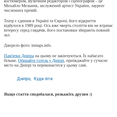
костюмером, музичним редактором і сценографом – це
Михайло Мельник, заслужений артист України, лауреат
численних премій.
Театр є єдиним в Україні та Європі, його відкриття
відбулося в 1989 році. Ось вже чверть століття він не втрачає
інтересу серед глядачів, його постановки збирають повний
зал.
Джерело фото: inmaps.info.
Пам'ятки Дніпра
на цьому не закінчуються. Їх набагато
більше.
Обирайте готель у Дніпрі
, приїжджайте у сучасне
місто на Дніпрі та переконаєтеся у цьому самі.
Дніпро
Куди піти
Якщо стаття сподобалася, розкажіть друзям :)