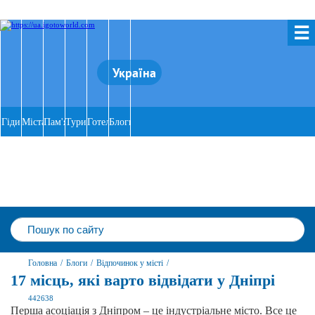
☰
Україна
Гіди
Міста
Пам'ятки
Тури
Готелі
Блоги
Головна
/
Блоги
/
Відпочинок у місті
/
17 місць, які варто відвідати у Дніпрі
442638
Перша асоціація з Дніпром – це індустріальне місто. Все це