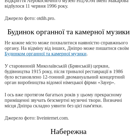
Відкриття Аерокосмічного музею НЦАОМ імені Макарова
відбулося 11 червня 1996 року.
Джерело фото: otdih.pro.
Будинок органної та камерної музики
Не кожне місто може похвалитися наявністю справжнього
органу. На відміну від інших, Дніпро може пишатися своїм
Будинком органної та камерної музики
.
У старовинній Миколаївській (Брянській) церкви,
будівництва 1915 року, після тривалої реставрації в 1986
було встановлено 12-тонний двомануальний концертний
орган виробництва відомої німецької фірми «Зауер».
І ось вже протягом багатьох років у цьому прекрасному
приміщенні звучать безсмертні музичні твори. Визначні
місця Дніпра складно уявити без цієї пам'ятки.
Джерело фото: liveinternet.com.
Набережна