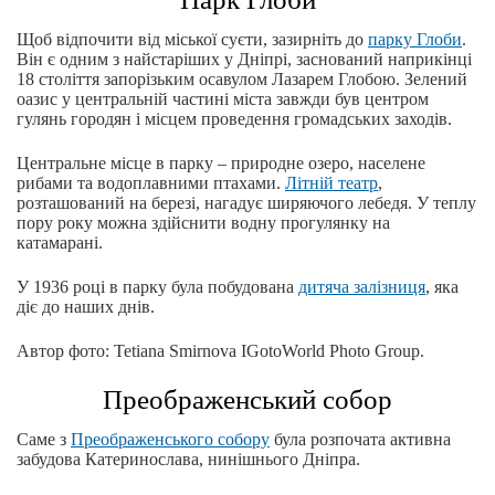
Щоб відпочити від міської суєти, зазирніть до
парку Глоби
.
Він є одним з найстаріших у Дніпрі, заснований наприкінці
18 століття запорізьким осавулом Лазарем Глобою. Зелений
оазис у центральній частині міста завжди був центром
гулянь городян і місцем проведення громадських заходів.
Центральне місце в парку – природне озеро, населене
рибами та водоплавними птахами.
Літній театр
,
розташований на березі, нагадує ширяючого лебедя. У теплу
пору року можна здійснити водну прогулянку на
катамарані.
У 1936 році в парку була побудована
дитяча залізниця
, яка
діє до наших днів.
Автор фото: Tetiana Smirnova IGotoWorld Photo Group.
Преображенський собор
Саме з
Преображенського собору
була розпочата активна
забудова Катеринослава, нинішнього Дніпра.