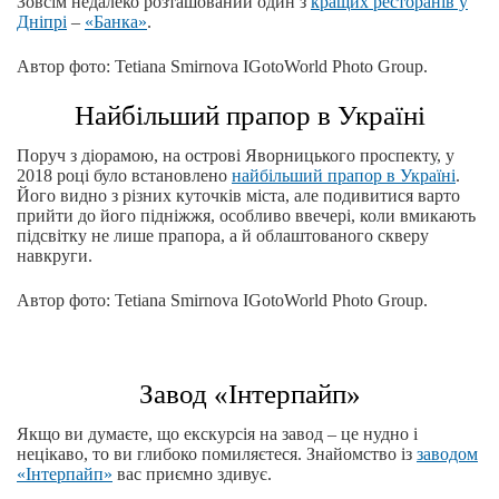
Зовсім недалеко розташований один з
кращих ресторанів у
Дніпрі
–
«Банка»
.
Автор фото: Tetiana Smirnova IGotoWorld Photo Group.
Найбільший прапор в Україні
Поруч з діорамою, на острові Яворницького проспекту, у
2018 році було встановлено
найбільший прапор в Україні
.
Його видно з різних куточків міста, але подивитися варто
прийти до його підніжжя, особливо ввечері, коли вмикають
підсвітку не лише прапора, а й облаштованого скверу
навкруги.
Автор фото: Tetiana Smirnova IGotoWorld Photo Group.
Завод «Інтерпайп»
Якщо ви думаєте, що екскурсія на завод – це нудно і
нецікаво, то ви глибоко помиляєтеся. Знайомство із
заводом
«Інтерпайп»
вас приємно здивує.