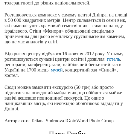
толерантності до різних національностей.
Розташовується комплекс у самому центрі Дніпра, на площі
в 50 000 квадратних метрів. Центр складається із семи веж,
які символізують храмовий семисвічник – символ народу
ізраїлевого. Стіни «Менори» облицьовані спеціально
привезеним для цього комплексу єрусалимським каменем,
що не має аналогів у світі.
Відкриття центру відбулося 16 жовтня 2012 року. У ньому
розташовуються сучасні центри освіти і дозвілля,
готель
,
ресторани, конференц-зали, найбільший бенкетний зал в
Україні на 1700 місць,
музей
, концертний зал «Синай»,
хостел.
Сюди можна замовити екскурсію (50 грн) або просто
піднятися на оглядовий майданчик, що обійдеться майже
вдвічі дешевше повноцінної екскурсії. Це одне з
найцікавіших місць, які необхідно обов'язково відвідати у
Дніпрі.
Автор фото: Tetiana Smirnova IGotoWorld Photo Group.
Парк Глоби