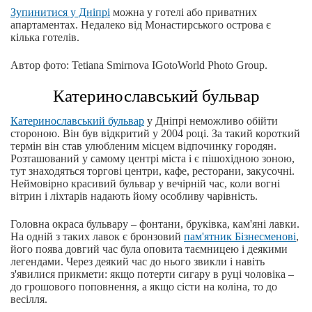
Зупинитися у Дніпрі
можна у готелі або приватних
апартаментах. Недалеко від Монастирського острова є
кілька готелів.
Автор фото: Tetiana Smirnova IGotoWorld Photo Group.
Катеринославський бульвар
Катеринославський бульвар
у Дніпрі неможливо обійти
стороною. Він був відкритий у 2004 році. За такий короткий
термін він став улюбленим місцем відпочинку городян.
Розташований у самому центрі міста і є пішохідною зоною,
тут знаходяться торгові центри, кафе, ресторани, закусочні.
Неймовірно красивий бульвар у вечірній час, коли вогні
вітрин і ліхтарів надають йому особливу чарівність.
Головна окраса бульвару – фонтани, бруківка, кам'яні лавки.
На одній з таких лавок є бронзовий
пам'ятник Бізнесменові
,
його поява довгий час була оповита таємницею і деякими
легендами. Через деякий час до нього звикли і навіть
з'явилися прикмети: якщо потерти сигару в руці чоловіка –
до грошового поповнення, а якщо сісти на коліна, то до
весілля.