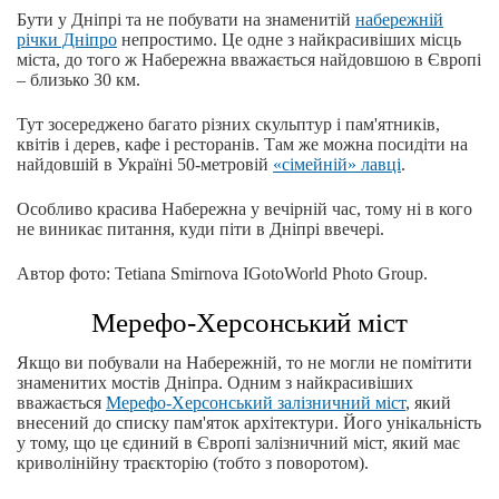
Бути у Дніпрі та не побувати на знаменитій
набережній
річки Дніпро
непростимо. Це одне з найкрасивіших місць
міста, до того ж Набережна вважається найдовшою в Європі
– близько 30 км.
Тут зосереджено багато різних скульптур і пам'ятників,
квітів і дерев, кафе і ресторанів. Там же можна посидіти на
найдовшій в Україні 50-метровій
«сімейній» лавці
.
Особливо красива Набережна у вечірній час, тому ні в кого
не виникає питання, куди піти в Дніпрі ввечері.
Автор фото: Tetiana Smirnova IGotoWorld Photo Group.
Мерефо-Херсонський міст
Якщо ви побували на Набережній, то не могли не помітити
знаменитих мостів Дніпра. Одним з найкрасивіших
вважається
Мерефо-Херсонський залізничний міст
, який
внесений до списку пам'яток архітектури. Його унікальність
у тому, що це єдиний в Європі залізничний міст, який має
криволінійну траєкторію (тобто з поворотом).