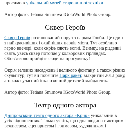
просимо в
унікальний музей старовинної техніки
.
Автор фото: Tetiana Smirnova IGotoWorld Photo Group.
Сквер Героїв
Сквер Героїв
розташований поруч з парком Глоби. Це один
з найкрасивіших і охайніших парків міста. Тут особливо
гарно ввечері, коли скрізь сяють вогні. Взимку, на різдвяні
свята, увесь сквер потопає у кольорових гірляндах.
Обов'язково прийдіть сюди на прогулянку!
Окрім зелених насаджень і великого фонтану, а також різних
скульптур, тут ви побачите
Парк ракет
, відкритий 2013 року,
а також сучасний інклюзивний дитячий майданчик.
Автор фото: Tetiana Smirnova IGotoWorld Photo Group.
Театр одного актора
Дніпровський театр одного актора «Крик»
унікальний в
усіх відношеннях. Тільки уявіть, що одна людина є актором і
режисером, сценаристом і гримером, художником і