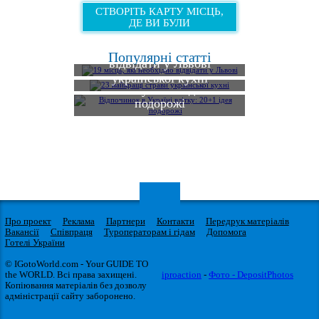
СТВОРІТЬ КАРТУ МІСЦЬ,
ДЕ ВИ БУЛИ
19 місць, які необхідно
Популярні статті
відвідати у Львові
23 найкращі страви
Відпочинок в Україні
української кухні
влітку: 20+1 ідея
подорожі
Про проект
Реклама
Партнери
Контакти
Передрук матеріалів
Вакансії
Співпраця
Туроператорам і гідам
Допомога
Готелі України
© IGotoWorld.com - Your GUIDE TO
the WORLD. Всі права захищені.
iproaction
-
Фото - DepositPhotos
Копіювання матеріалів без дозволу
адміністрації сайту заборонено.