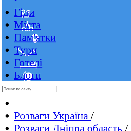
Гіди
Міста
Пам'ятки
Тури
Готелі
Блоги
Розваги Україна
/
Розваги Дніпра область
/