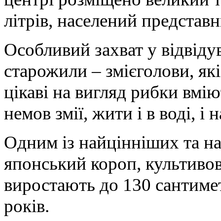
літрів, населений представ
Особливий захват у відвіду
старожили – змієголови, які
цікаві на вигляд рибки вмію
немов змії, жити і в воді, і 
Одним із найцінніших та н
японський короп, культивова
виростають до 130 сантимет
років.