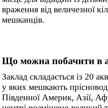
враження від величезної кі
мешканців.
Що можна побачити в а
Заклад складається із 20 ак
у яких мешкають прісноводн
Південної Америк, Азії, Аф
центрі розміщено великий т