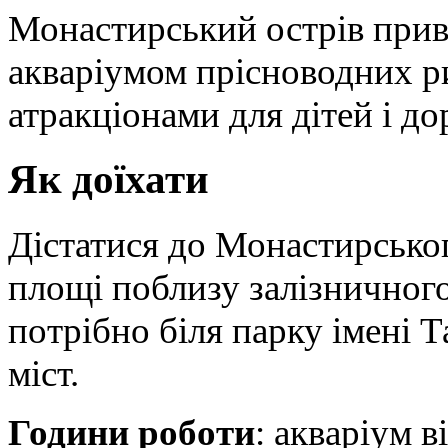
Монастирський острів прив
акваріумом прісноводних р
атракціонами для дітей і д
Як доїхати
Дістатися до Монастирськог
площі поблизу залізничног
потрібно біля парку імені 
міст.
Години роботи
: акваріум в