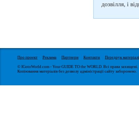
дозвілля, і ві
Про проект
Реклама
Партнери
Контакти
Передрук матеріал
© IGotoWorld.com - Your GUIDE TO the WORLD. Всі права захищені.
Копіювання матеріалів без дозволу адміністрації сайту заборонено.