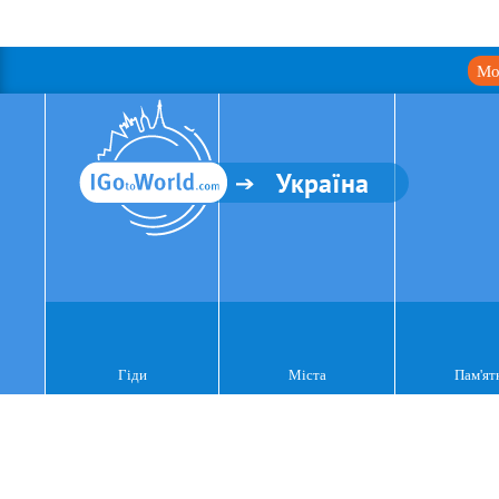
Мо
Україна
Гіди
Міста
Пам'ят