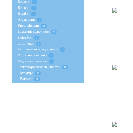
Караоке
5
Більярд
1
Боулінг
3
Атракціони
6
Квест кімнати
34
Пляжний відпочинок
6
Пейнтбол
2
Стрiп-бари
1
Екстремальний відпочинок
1
Футбольні стадіони
2
Водний відпочинок
0
Торгово-розважальні центри
39
Культура
41
Вокзали
18