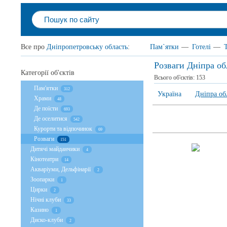
Все про
Дніпропетровську область
:
Пам`ятки
—
Готелі
—
Розваги Дніпра об
Категорії об'єктів
Всього об'єктів:
153
Пам'ятки
312
Україна
Дніпра об
Храми
48
Де поїсти
693
Де оселитися
542
Курорти та відпочинок
69
Розваги
151
Дитячі майданчики
4
Кінотеатри
14
Акваріуми, Дельфінарії
2
Зоопарки
1
Цирки
2
Нічні клуби
33
Казино
1
Диско-клуби
2