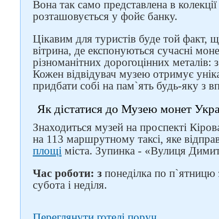
Вона так само представлена ​​в колекці
розташовується у фойє банку.
Цікавим для туристів буде той факт, щ
вітрина, де експонуються сучасні моне
різноманітних дорогоцінних металів: зо
Кожен відвідувач музею отримує унік
придбати собі на пам`ять будь-яку з в
Як дістатися до Музею монет Укра
Знаходиться музей на проспекті Кіров
на 113 маршрутному таксі, яке відпра
площі
міста. Зупинка - «Вулиця Дими
Час роботи: з
понеділка по п`ятницю з
субота і неділя.
Переглянути готелі поруч