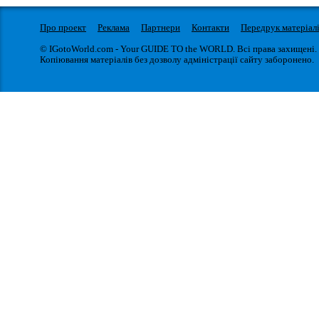
Про проект
Реклама
Партнери
Контакти
Передрук матеріал
© IGotoWorld.com - Your GUIDE TO the WORLD. Всі права захищені.
Копіювання матеріалів без дозволу адміністрації сайту заборонено.