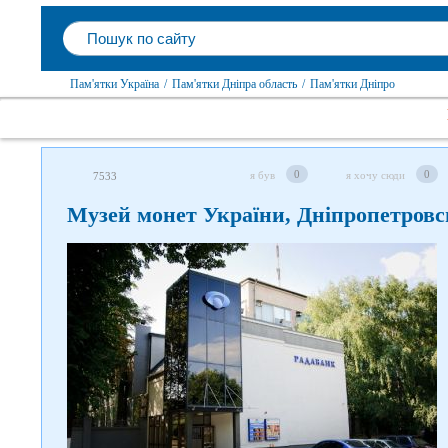
Пам'ятки Україна
/
Пам'ятки Дніпра область
/
Пам'ятки Дніпро
0
0
я був
я хочу сюди
7533
Музей монет України, Дніпропетровс