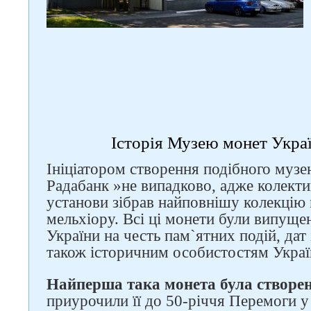
Історія Музею монет Украї
Слідкуйте за нами в
Ініціатором створення подібного му
соцмережах
Радабанк »не випадково, адже колектив
установи зібрав найповнішу колекцію м
мельхіору. Всі ці монети були випущ
України на честь пам`ятних подій, дат 
також історичним особистостям Украї
Найперша така монета була створен
приурочили її до 50-річчя Перемоги у 