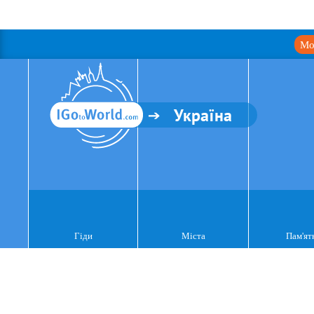
Мо
Україна
Гіди
Міста
Пам'ят