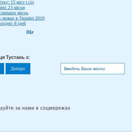
ку: 15 міст і сіл
ні: 23 місця
сивіших місць
а лижах в Україні 2019
хідні: 8 ідей
Ще
я Тустань з:
Дніпро
дкуйте за нами в соцмережах