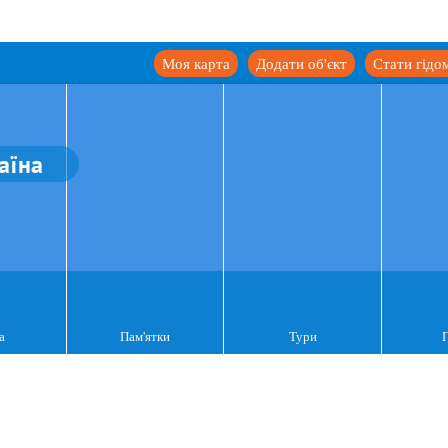
Моя карта
Додати об'єкт
Стати гідо
аїна
а
Пам'ятки
Тури