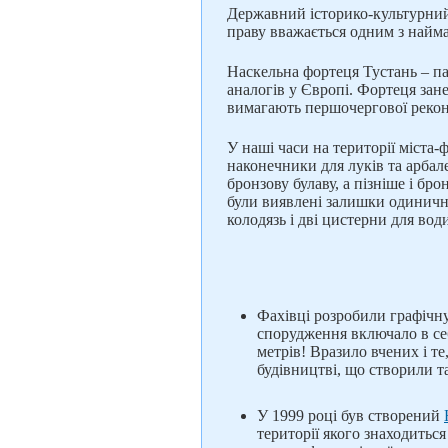
Державний історико-культурний 
праву вважається одним з найма
Наскельна фортеця Тустань – пам'
аналогів у Європі. Фортеця зане
вимагають першочергової рекон
У наші часи на території міста-
наконечники для луків та арбале
бронзову булаву, а пізніше і бр
були виявлені залишки одинични
колодязь і дві цистерни для вод
Фахівці розробили графічну
спорудження включало в себ
метрів! Вразило вчених і т
будівництві, що створили т
У 1999 році був створений
території якого знаходитьс