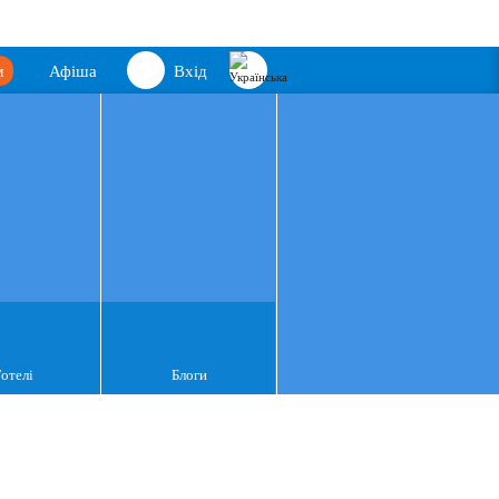
м
Афіша
Вхід
Готелі
Блоги