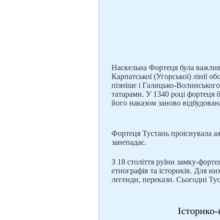
Наскельна Фортеця була важлив
Карпатської (Угорської) лінії о
пізніше і Галицько-Волинського
татарами. У 1340 році фортеця 
його наказом заново відбудован
Фортеця Тустань проіснувала аж 
занепадає.
З 18 століття руїни замку-форт
етнографів та істориків. Для ни
легенди, перекази. Сьогодні Ту
Історико-