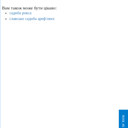
Вам також може бути цікаво:
садиба рокса
славське садиба ареф'євих