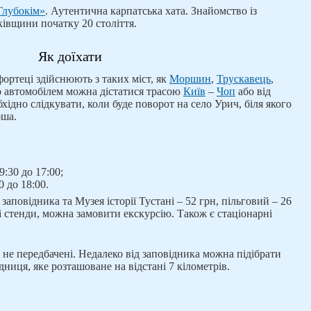
Глубокім»
. Аутентична карпатська хата. Знайомство із
івщини початку 20 століття.
Як доїхати
фортеці здійснюють з таких міст, як
Моршин
,
Трускавець
,
о автомобілем можна дістатися трасою
Київ
–
Чоп
або від
хідно слідкувати, коли буде поворот на село Урич, біля якого
оша.
9:30 до 17:00;
0 до 18:00.
 заповідника та Музея історії Тустані – 52 грн, пільговий – 26
і стенди, можна замовити екскурсію. Також є стаціонарні
ні не передбачені. Недалеко від заповідника можна підібрати
ниця, яке розташоване на відстані 7 кілометрів.