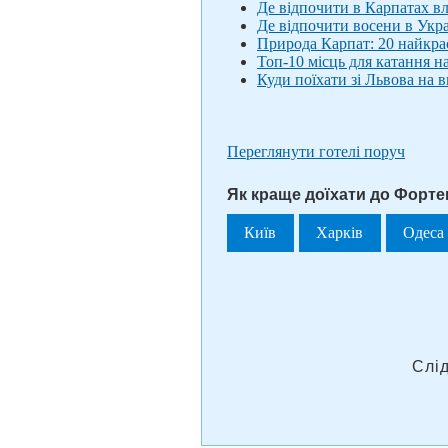
Де відпочити в Карпатах вліт
Де відпочити восени в Украї
Природа Карпат: 20 найкра
Топ-10 місць для катання н
Куди поїхати зі Львова на ви
Переглянути готелі поруч
Як краще доїхати до Фортец
Київ
Харків
Одеса
Слі