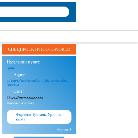
СПЕЦПРОЕКТИ IGOTOWORLD
Населений пункт:
Урич
Адреса:
с. Урич, Сколівський р-н, Львівська обл.,
Україна
Сайт:
https://www.xxxxxxxxx
Показати контакти
Фортеця Тустань, Урич на
карті
Оцінок:
3