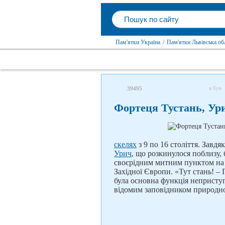
Пам'ятки Україна
/
Пам'ятки Львівська об
я був
39495
Фортеця Тустань, Ур
скелях
з 9 по 16 століття. Зав
Урич
, що розкинулося поблизу, 
своєрідним митним пунктом на
Західної Європи. «Тут стань! –
була основна функція неприступн
відомим заповідником природно