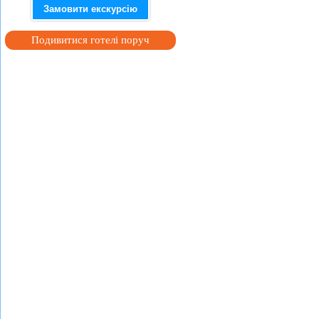
Замовити екскурсію
Подивитися готелі поруч