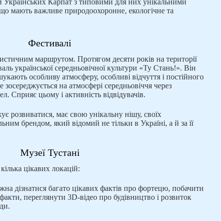
и Українських Карпат з типовими для них унікальними
що мають важливе природоохоронне, екологічне та
Фестивалі
ристичним маршрутом. Протягом десяти років на території
аль української середньовічної культури «Ту Стань!». Він
шукають особливу атмосферу, особливі відчуття і постійного
е зосереджується на атмосфері середньовіччя через
ел. Сприяє цьому і активність відвідувачів.
є розвиватися, має свою унікальну нішу, своїх
ьним брендом, який відомий не тільки в Україні, а й за її
Музеї Тустані
кілька цікавих локацій:
ожна дізнатися багато цікавих фактів про фортецю, побачити
тефакти, переглянути 3D-відео про будівництво і розвиток
ди.