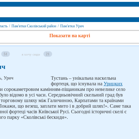
ласть
/
Пам'ятки Сколівський район
/
Пам'ятки Урич
Показати на карті
51
21
я хочу сюди
ич
Тустань – унікальна наскельна
фортеця, що існувала на
Урицких
дяки сорокаметровим камінням-піщаникам про невелике село
було відомо в усі часи. Середньовічний скельний град був
 торговому шляху між Галичиною, Карпатами та країнами
 Покажи, що везеш, заплати мито і в добрий шлях!». Саме така
ої фортеці часів Київської Русі. Сьогодні історичні скелі є
го парку «Сколівські бескиди».