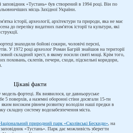
заповідник «Тустань» був створений в 1994 році. Він по
льовничіших місць Західної України.
ятка історії, археології, архітектури та природи, яка не має
сена до переліку видатних пам'яток історії та культури, які
струкції.
фортеці знаходили бойові сокири, чоловічі персні,
тів. У 1972 році археолог Роман Багрій знайшов на території
онзовий складний хрест, в якому носили святі мощі. Крім того,
х поховань, склепів, печери, сходи, підскельні коридори,
и.
Цікаві факти
 модель фортеці. Як виявилося, це давньоруське
е 5 поверхів, а наземні оборонні стіни досягали 15-ти
е, яким високим рівнем розвитку володіли наші предки в
аку складну систему водозабезпечення міста.
Національний природний парк «Сколівські Бескиди»
, на
я заповідник «Тустань». Парк дає можливість зберегти