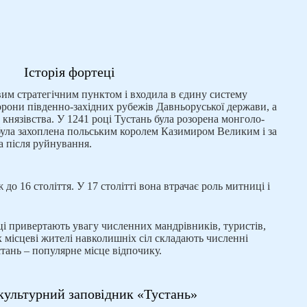
Історія фортеці
им стратегічним пунктом і входила в єдину систему
борони південно-західних рубежів Давньоруської держави, а
 князівства. У 1241 році Тустань була розорена монголо-
була захоплена польським королем Казимиром Великим і за
а після руйнування.
до 16 століття. У 17 столітті вона втрачає роль митниці і
еці привертають увагу численних мандрівників, туристів,
х місцеві жителі навколишніх сіл складають численні
стань – популярне місце відпочику.
культурний заповідник «Тустань»