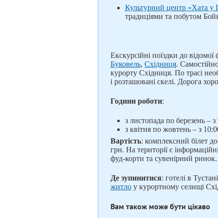
Культурний центр «Хата у 
традиціями та побутом Бойк
Екскурсійні поїздки до відомої 
Буковель
,
Східниця
. Самостійн
курорту Східниця. По трасі необ
і розташовані скелі. Дорога хор
Години роботи
:
з листопада по березень – з 
з квітня по жовтень – з 10:0
Вартість
: комплексний білет до
грн. На території є інформаційн
фуд-корти та сувенірний ринок.
Де зупинитися
: готелі в Туста
житло
у курортному селищі Схід
Вам також може бути цікаво