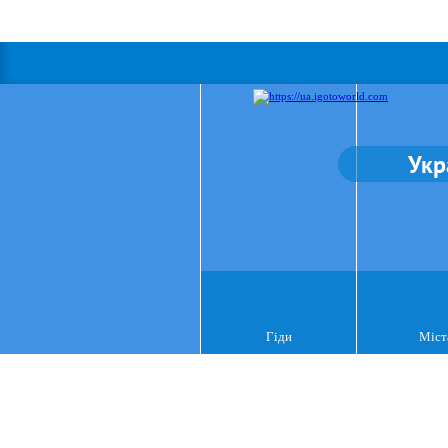
Укр
Гіди
Міст