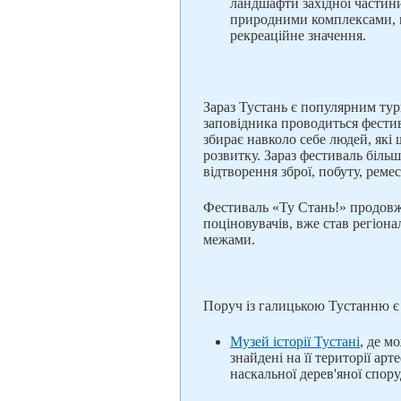
ландшафти західної частин
природними комплексами, 
рекреаційне значення.
Зараз Тустань є популярним ту
заповідника проводиться фестив
збирає навколо себе людей, які 
розвитку. Зараз фестиваль більш
відтворення зброї, побуту, ремес
Фестиваль «Ту Стань!» продовжу
поціновувачів, вже став регіонал
межами.
Поруч із галицькою Тустанню є 
Музей історії Тустані
, де м
знайдені на її території ар
наскальної дерев'яної спору