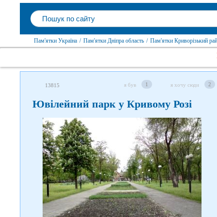
Пам'ятки Україна
/
Пам'ятки Дніпра область
/
Пам'ятки Криворізький ра
1
2
я був
я хочу сюди
13815
Ювілейний парк у Кривому Розі