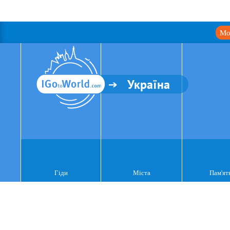
Мо
Україна
Гіди
Міста
Пам'ят