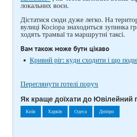
локальних воєн.
Дістатися сюди дуже легко. На терито
вулиці Косіора знаходиться зупинка г
ходять трамваї та маршрутні таксі.
Вам також може бути цікаво
Кривий ріг: куди сходити і що под
Переглянути готелі поруч
Як краще доїхати до Ювілейний п
Київ
Харків
Одеса
Дніпро