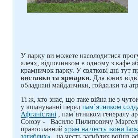
Слідкуйте за нами в
соцмережах
У парку ви можете насолодитися про
алеях, відпочинком в одному з кафе аб
крамничок парку. У святкові дні тут 
виставки та ярмарки.
Для юних відв
обладнані майданчики, гойдалки та ат
Ті ж, хто знає, що таке війна не з чут
у вшануванні перед
пам`ятником солда
Афганістані
, пам`ятником генералу ар
Союзу -
Василю Пилиповичу Маргело
православний
храм на честь ікони Бо
загиблих»
, на честь загиблих воїнів-а