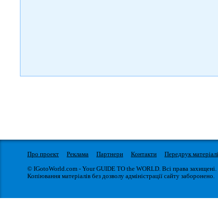
Про проект
Реклама
Партнери
Контакти
Передрук матеріал
© IGotoWorld.com - Your GUIDE TO the WORLD. Всі права захищені.
Копіювання матеріалів без дозволу адміністрації сайту заборонено.