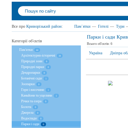
Все про
Криворізький район
:
Пам`ятки
—
Готелі
—
Тури
Парки і сади Крив
Категорії об'єктів
Всього об'єктів:
6
Пам'ятки
44
Україна
Дніпра об
Архітектурно-історичні
34
Природні зони
9
Природні парки
0
Дендропарки
0
Ботанічні сади
1
Зоопарки
0
Гори і височини
1
Каньйони та ущелини
1
Річки та озера
0
Болота
0
Джерела
0
Водоспади
0
Парки і сади
6