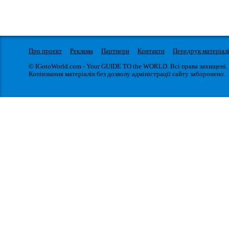
Про проект
Реклама
Партнери
Контакти
Передрук матеріал
© IGotoWorld.com - Your GUIDE TO the WORLD. Всі права захищені.
Копіювання матеріалів без дозволу адміністрації сайту заборонено.