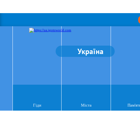
Україна
Гіди
Міста
Пам'ят