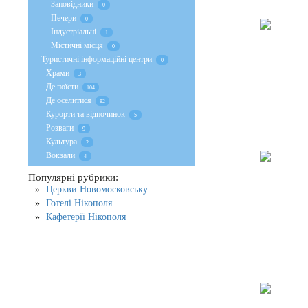
Заповідники
0
Печери
0
Індустріальні
1
Містичні місця
0
Туристичні інформаційні центри
0
Храми
3
Де поїсти
104
Де оселитися
82
Курорти та відпочинок
5
Розваги
9
Культура
2
Вокзали
4
Популярні рубрики:
Церкви Новомосковську
Готелі Нікополя
Кафетерії Нікополя