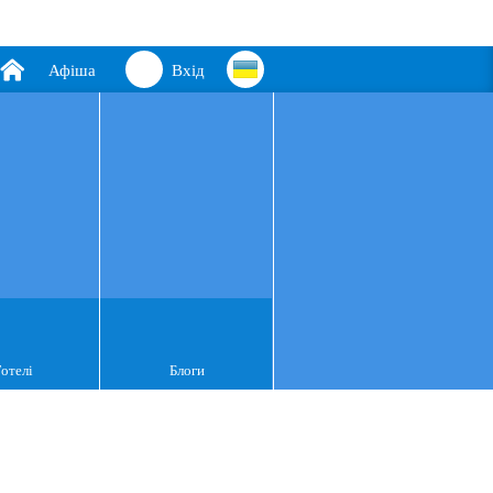
Афіша
Вхід
Готелі
Блоги