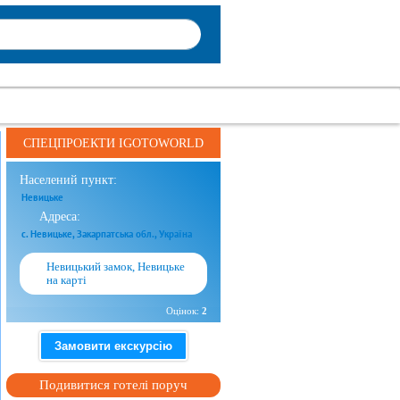
СПЕЦПРОЕКТИ IGOTOWORLD
Населений пункт:
Невицьке
Адреса:
с. Невицьке, Закарпатська обл., Україна
Невицький замок, Невицьке
на карті
Оцінок:
2
Замовити екскурсію
Подивитися готелі поруч