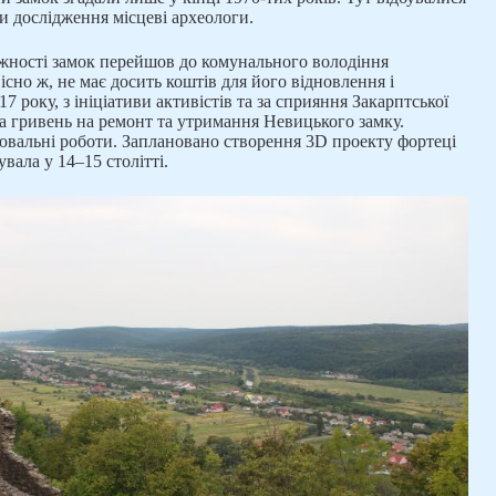
и дослідження місцеві археологи.
ежності замок перейшов до комунального володіння
вісно ж, не має досить коштів для його відновлення і
7 року, з ініціативи активістів та за сприяння Закарптської
а гривень на ремонт та утримання Невицького замку.
ювальні роботи. Заплановано створення 3D проекту фортеці
увала у 14–15 столітті.