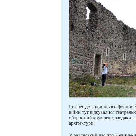
Інтерес до колишнього форпосту
війни тут відбувалися театральн
оборонний комплекс, завдяки с
архітектури.
У радянський час про Невицький