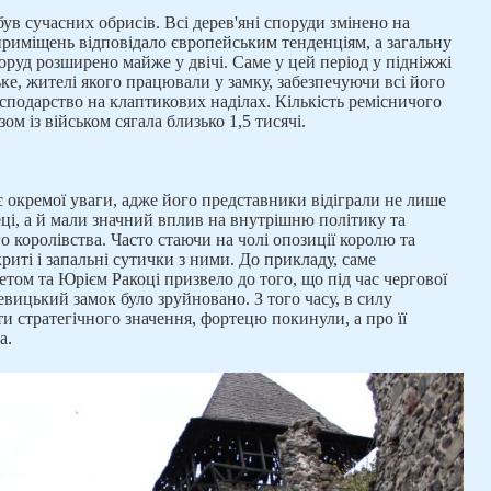
був сучасних обрисів. Всі дерев'яні споруди змінено на
приміщень відповідало європейським тенденціям, а загальну
руд розширено майже у двічі. Саме у цей період у підніжжі
ке, жителі якого працювали у замку, забезпечуючи всі його
осподарство на клаптикових наділах. Кількість ремісничого
зом із військом сягала близько 1,5 тисячі.
ує окремої уваги, адже його представники відіграли не лише
еці, а й мали значний вплив на внутрішню політику та
о королівства. Часто стаючи на чолі опозиції королю та
риті і запальні сутички з ними. До прикладу, саме
ом та Юрієм Ракоці призвело до того, що під час чергової
евицький замок було зруйновано. З того часу, в силу
ти стратегічного значення, фортецю покинули, а про її
а.