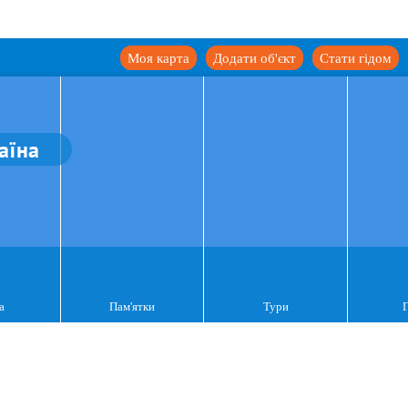
Моя карта
Додати об'єкт
Стати гідом
аїна
а
Пам'ятки
Тури