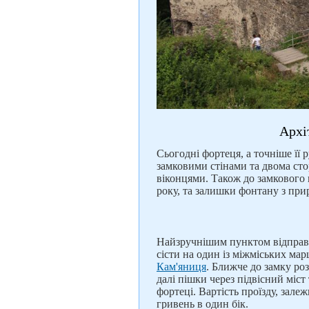
Архі
Сьогодні фортеця, а точніше її 
замковими стінами та двома ст
віконцями. Також до замкового
року, та залишки фонтану з при
Найзручнішим пунктом відправк
сісти на один із міжміських ма
Кам'яниця
. Ближче до замку ро
далі пішки через підвісний міст 
фортеці. Вартість проїзду, зале
гривень в один бік.