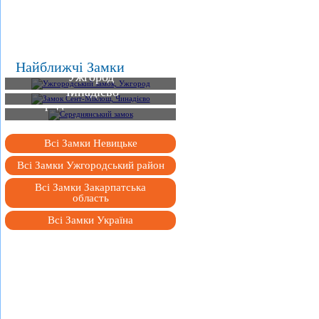
Ужгородський замок,
Найближчі Замки
Ужгород
Замок Сент-Міклош,
Чинадієво
Середнянський замок
Всі Замки Невицьке
Всі Замки Ужгородський район
Всі Замки Закарпатська
область
Всі Замки Україна