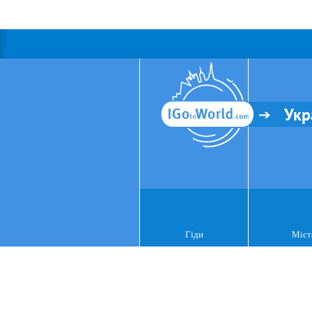
Укр
Гіди
Міст