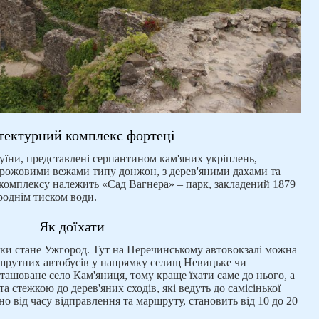
тектурний комплекс фортеці
руїни, представлені серпантином кам'яних укріплень,
орожовими вежами типу донжон, з дерев'яними дахами та
 комплексу належить «Сад Вагнера» – парк, закладений 1879
роднім тиском води.
Як доїхати
и стане Ужгород. Тут на Перечинському автовокзалі можна
ршрутних автобусів у напрямку селищ Невицьке чи
зташоване село Кам'яниця, тому краще їхати саме до нього, а
та стежкою до дерев'яних сходів, які ведуть до самісінької
жно від часу відправлення та маршруту, становить від 10 до 20