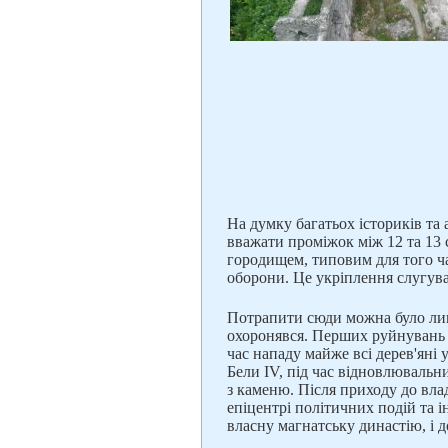
На думку багатьох істориків та
вважати проміжок між 12 та 13 
городищем, типовим для того ча
оборони. Це укріплення слугува
Потрапити сюди можна було лиш
охоронявся. Перших руйнувань ф
час нападу майже всі дерев'яні 
Бели IV, під час відновлювальн
з каменю. Після приходу до вла
епіцентрі політичних подій та і
власну магнатську династію, і 