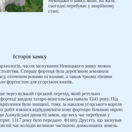
Невицького замку, який, на жаль,
сьогодні перебуває у аварійному
стані.
Історія замку
 археологів, часом заснування Невицького замку можна
століттям. Спершу фортеця була дерев'яним земляним
су, оточеним ровами та валами, а також трьома лініями
ло форпостом для угорських князів.
е через вузький гірський перехід, який ретельно
ортеці завдала татаро-монгольська навала 1241 року. Під
укріплення були знищені, тому, за наказом угорського короля
их робіт взялися відбудовувати нову фортецю більшою мірою
ди Анжуйської династії замок, що весь час перебував у
нтриг, 1317 року було передано Філіпу Другету, що заснував
довгий час володів великою частиною довколишніх земель.