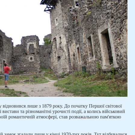
 відновився лише з 1879 року. До початку Першої світової
і вистави та різноманітні урочисті події, а колись військовий
воїй романтичній атмосфері, став розважальною пам'яткою
 замок згадали лише у кінці 1970-тих років. Тут відбувалися