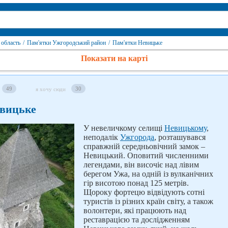
 область
/
Пам'ятки Ужгородський район
/
Пам'ятки Невицьке
Показати на карті
49
30
я хочу сюди
евицьке
У невеличкому селищі
Невицькому
,
неподалік
Ужгорода
, розташувався
справжній середньовічний замок –
Невицький. Оповитий численними
легендами, він височіє над лівим
берегом Ужа, на одній із вулканічних
гір висотою понад 125 метрів.
Щороку фортецю відвідують сотні
туристів із різних країн світу, а також
волонтери, які працюють над
реставрацією та дослідженням