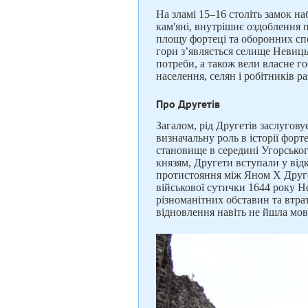
На зламі 15–16 століть замок на
кам'яні, внутрішнє оздоблення 
площу фортеці та оборонних спо
гори з’являється селище Невиць
потреби, а також вели власне г
населення, селян і робітників ра
Про Другетів
Загалом, рід Другетів заслугов
визначальну роль в історії форт
становище в середині Угорськог
князям, Другети вступали у відк
протистояння між Яном Х Другет
військової сутички 1644 року Н
різноманітних обставин та втра
відновлення навіть не йшла мов