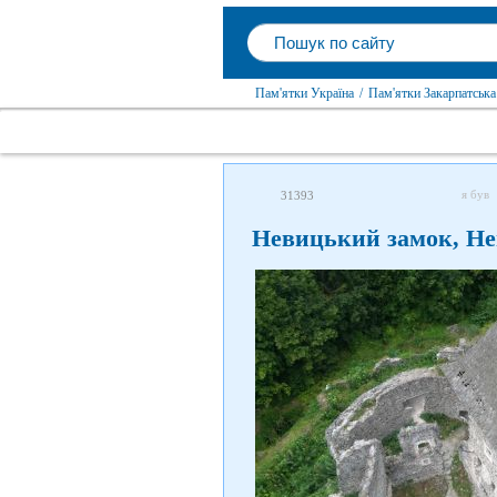
Пам'ятки Україна
/
Пам'ятки Закарпатська
я був
31393
Невицький замок, Н