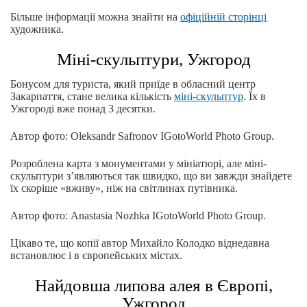
Більше інформації можна знайти на
офіційній сторінці
художника.
Міні-скульптури, Ужгород
Бонусом для туриста, який приїде в обласний центр
Закарпаття, стане велика кількість
міні-скульптур
. Їх в
Ужгороді вже понад 3 десятки.
Автор фото: Oleksandr Safronov IGotoWorld Photo Group.
Розроблена карта з монументами у мініатюрі, але міні-
скульптури з’являються так швидко, що ви завжди знайдете
їх скоріше «вживу», ніж на світлинах путівника.
Автор фото: Anastasia Nozhka IGotoWorld Photo Group.
Цікаво те, що копії автор Михайло Колодко віднедавна
встановлює і в європейських містах.
Найдовша липова алея в Європі,
Ужгород