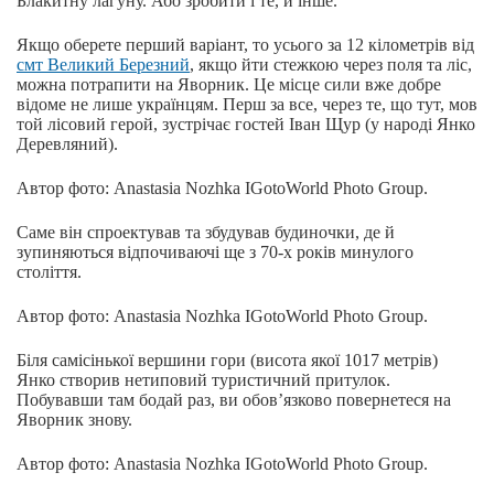
Блакитну лагуну. Або зробити і те, й інше.
Якщо оберете перший варіант, то усього за 12 кілометрів від
смт Великий Березний
, якщо йти стежкою через поля та ліс,
можна потрапити на Яворник. Це місце сили вже добре
відоме не лише українцям. Перш за все, через те, що тут, мов
той лісовий герой, зустрічає гостей Іван Щур (у народі Янко
Деревляний).
Автор фото: Anastasia Nozhka IGotoWorld Photo Group.
Саме він спроектував та збудував будиночки, де й
зупиняються відпочиваючі ще з 70-х років минулого
століття.
Автор фото: Anastasia Nozhka IGotoWorld Photo Group.
Біля самісінької вершини гори (висота якої 1017 метрів)
Янко створив нетиповий туристичний притулок.
Побувавши там бодай раз, ви обов’язково повернетеся на
Яворник знову.
Автор фото: Anastasia Nozhka IGotoWorld Photo Group.