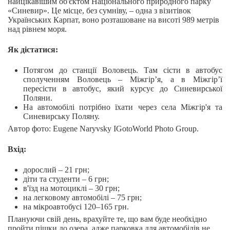
найцікавішим об'єктом Національного природного парку
«Синевир». Це місце, без сумніву, – одна з візитівок
Українських Карпат, воно розташоване на висоті 989 метрів
над рівнем моря.
Як дістатися:
Потягом до станції Воловець. Там сісти в автобус
сполученням Воловець – Міжгір’я, а в Міжгір’ї
пересісти в автобус, який курсує до Синевирської
Поляни.
На автомобілі потрібно їхати через села Міжгір'я та
Синевирську Поляну.
Автор фото: Eugene Naryvsky IGotoWorld Photo Group.
Вхід:
дорослий – 21 грн;
діти та студенти – 6 грн;
в'їзд на мотоциклі – 30 грн;
на легковому автомобілі – 75 грн;
на мікроавтобусі 120–165 грн.
Плануючи свій день, врахуйте те, що вам буде необхідно
пройти пішки до озера, адже парковка для автомобілів не