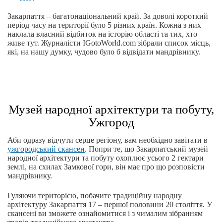
Закарпаття – багатонаціональний край. За доволі короткий
період часу на території було 5 різних країн. Кожна з них
наклала власний відбиток на історію області та тих, хто
живе тут. Журналісти IGotoWorld.com зібрали список місць,
які, на нашу думку, чудово було б відвідати мандрівнику.
Музей народної архітектури та побуту,
Ужгород
Аби одразу відчути серце регіону, вам необхідно завітати в
ужгородський скансен
. Попри те, що Закарпатський музей
народної архітектури та побуту охоплює усього 2 гектари
землі, на схилах Замкової гори, він має про що розповісти
мандрівнику.
Гуляючи територією, побачите традиційну народну
архітектуру Закарпаття 17 – першої половини 20 століття. У
скансені ви зможете ознайомитися і з чималим зібранням