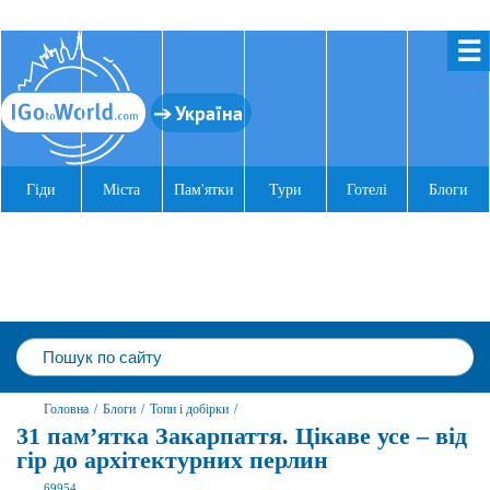
☰
Україна
Гіди
Міста
Пам'ятки
Тури
Готелі
Блоги
Головна
/
Блоги
/
Топи і добірки
/
31 пам’ятка Закарпаття. Цікаве усе – від
гір до архітектурних перлин
69954