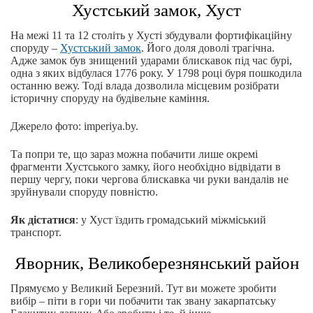
Хустський замок, Хуст
На межі 11 та 12 століть у Хусті збудували фортифікаційну
споруду –
Хустський замок
. Його доля доволі трагічна.
Адже замок був знищений ударами блискавок під час бурі,
одна з яких відбулася 1776 року. У 1798 році буря пошкодила
останню вежу. Тоді влада дозволила місцевим розібрати
історичну споруду на будівельне каміння.
Джерело фото: іmperiya.by.
Та попри те, що зараз можна побачити лише окремі
фрагменти Хустського замку, його необхідно відвідати в
першу чергу, поки чергова блискавка чи руки вандалів не
зруйнували споруду повністю.
Як дістатися
: у Хуст їздить громадський міжміський
транспорт.
Яворник, Великоберезнянський район
Прямуємо у Великий Березний. Тут ви можете зробити
вибір – піти в гори чи побачити так звану закарпатську