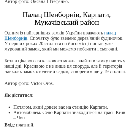
Автор фото: Оксана Штефаньо.
Палац Шенборнів, Карпати,
Мукачівський район
Одним із найгарніших замків України вважають
палац
Шенборнів
. Спочатку було зведено дерев'яний будиночок.
У перших роках 20 століття на його місці постав уже
мурований замок, який ми можемо побачити і сьогодні.
Безліч цікавого та казкового можна знайти в замку навіть у
наші дні. Красивою є не лише ця споруда, але й територія
навколо: замок оточений садом, створеним ще у 19 столітті.
Автор фото: Victor Oros.
Як дістатися:
Потягом, який довезе вас на станцію Карпати.
Автомобілем. Село Карпати знаходиться на трасі Київ
– Чоп.
Вхід
: платний.