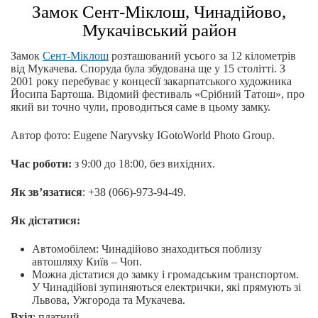
Замок Сент-Міклош, Чинадійово,
Мукачівський район
Замок
Сент-Міклош
розташований усього за 12 кілометрів
від Мукачева. Споруда була збудована ще у 15 столітті. З
2001 року перебуває у концесії закарпатського художника
Йосипа Бартоша. Відомий фестиваль «Срібний Татош», про
який ви точно чули, проводиться саме в цьому замку.
Автор фото: Eugene Naryvsky IGotoWorld Photo Group.
Час роботи:
з 9:00 до 18:00, без вихідних.
Як зв’язатися
: +38 (066)-973-94-49.
Як дістатися:
Автомобілем: Чинадійово знаходиться поблизу
автошляху Київ – Чоп.
Можна дістатися до замку і громадським транспортом.
У Чинадійові зупиняються електрички, які прямують зі
Львова, Ужгорода та Мукачева.
Вхід
: платний.