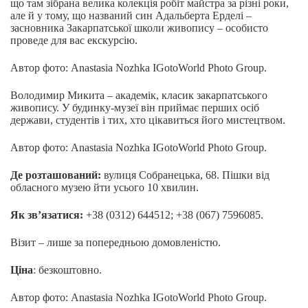
що там зібрана велика колекція робіт майстра за різні роки,
але й у тому, що названий син Адальберта Ерделі –
засновника Закарпатської школи живопису – особисто
проведе для вас екскурсію.
Автор фото: Anastasia Nozhka IGotoWorld Photo Group.
Володимир Микита – академік, класик закарпатського
живопису. У будинку-музеї він приймає перших осіб
держави, студентів і тих, хто цікавиться його мистецтвом.
Автор фото: Anastasia Nozhka IGotoWorld Photo Group.
Де розташований:
вулиця Собранецька, 68. Пішки від
обласного музею йти усього 10 хвилин.
Як зв’язатися:
+38 (0312) 644512; +38 (067) 7596085.
Візит – лише за попередньою домовленістю.
Ціна
: безкоштовно.
Автор фото: Anastasia Nozhka IGotoWorld Photo Group.