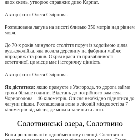
двох скель, утворює справжнє диво Карпат.
Автор фото: Олеся Смірнова.
Розташована лагуна на висоті близько 350 метрів над рівнем
моря.
До 70-х років минулого століття поруч із водоймою діяла
вузькоколійка, яка возила деревину на фабрики майже
впродовж ста років. Окрім краси та привабливості
естетичної, це місце має і історичну цінність.
Автор фото: Олеся Смірнова.
Як дістатися:
якщо прямуєте з Ужгорода, то дорога займе
трохи більше години. Відстань до потрібного вам села
Чорноголова – 46 кілометрів. Опісля необхідно піднятися до
лагуни пішки. Розташована вона в лісовій місцевості за 7
кілометрів від місця, де можна залишити авто.
Солотвинські озера, Солотвино
Вони розташовані в однойменному селищі. Солотвино