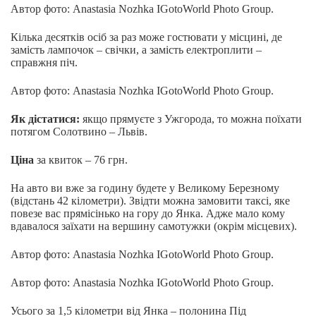
Автор фото: Anastasia Nozhka IGotoWorld Photo Group.
Кілька десятків осіб за раз може гостювати у місцині, де
замість лампочок – свічки, а замість електроплити –
справжня піч.
Автор фото: Anastasia Nozhka IGotoWorld Photo Group.
Як дістатися:
якщо прямуєте з Ужгорода, то можна поїхати
потягом Солотвино – Львів.
Ціна
за квиток – 76 грн.
На авто ви вже за годину будете у Великому Березному
(відстань 42 кілометри). Звідти можна замовити таксі, яке
повезе вас прямісінько на гору до Янка. Адже мало кому
вдавалося заїхати на вершину самотужки (окрім місцевих).
Автор фото: Anastasia Nozhka IGotoWorld Photo Group.
Автор фото: Anastasia Nozhka IGotoWorld Photo Group.
Усього за 1,5 кілометри від Янка – полонина Під