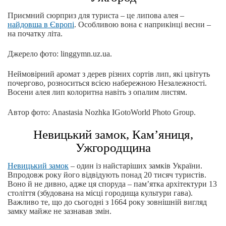
Приємний сюрприз для туриста – це липова алея –
найдовша в Європі
. Особливою вона є наприкінці весни –
на початку літа.
Джерело фото: linggymn.uz.ua.
Неймовірний аромат з дерев різних сортів лип, які цвітуть
почергово, розноситься всією набережною Незалежності.
Восени алея лип колоритна навіть з опалим листям.
Автор фото: Anastasia Nozhka IGotoWorld Photo Group.
Невицький замок, Кам’яниця,
Ужгородщина
Невицький замок
– один із найстаріших замків України.
Впродовж року його відвідують понад 20 тисяч туристів.
Воно й не дивно, адже ця споруда – пам’ятка архітектури 13
століття (збудована на місці городища культури гава).
Важливо те, що до сьогодні з 1664 року зовнішній вигляд
замку майже не зазнавав змін.