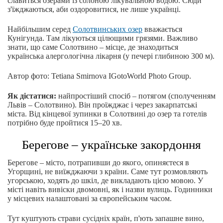
славиться озерами із солоною лікувальною водою. Сюди
з'їжджаються, аби оздоровитися, не лише українці.
Найбільшим серед
Солотвинських озер
вважається
Кунігунда. Там лікуються цілющими грязями. Важливо
знати, що саме Солотвино – місце, де знаходиться
українська алергологічна лікарня (у печері глибиною 300 м).
Автор фото: Tetiana Smirnova IGotoWorld Photo Group.
Як дістатися:
найпростіший спосіб – потягом (сполученням
Львів – Солотвино). Він проїжджає і через закарпатські
міста. Від кінцевої зупинки в Солотвині до озер та готелів
потрібно буде пройтися 15–20 хв.
Берегове – українське закордоння
Берегове – місто, потрапивши до якого, опиняєтеся в
Угорщині, не виїжджаючи з країни. Саме тут розмовляють
угорською, ходять до шкіл, де викладають цією мовою. У
місті навіть вивіски двомовні, як і назви вулиць. Годинники
у місцевих налаштовані за європейським часом.
Тут куштують страви сусідніх країн, п'ють запашне вино,