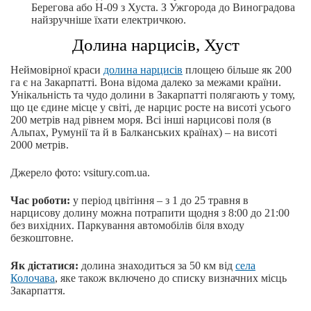
Берегова або Н-09 з Хуста. З Ужгорода до Виноградова
найзручніше їхати електричкою.
Долина нарцисів, Хуст
Неймовірної краси
долина нарцисів
площею більше як 200
га є на Закарпатті. Вона відома далеко за межами країни.
Унікальність та чудо долини в Закарпатті полягають у тому,
що це єдине місце у світі, де нарцис росте на висоті усього
200 метрів над рівнем моря. Всі інші нарцисові поля (в
Альпах, Румунії та й в Балканських країнах) – на висоті
2000 метрів.
Джерело фото: vsitury.com.ua.
Час роботи:
у період цвітіння – з 1 до 25 травня в
нарцисову долину можна потрапити щодня з 8:00 до 21:00
без вихідних. Паркування автомобілів біля входу
безкоштовне.
Як дістатися:
долина знаходиться за 50 км від
села
Колочава
, яке також включено до списку визначних місць
Закарпаття.