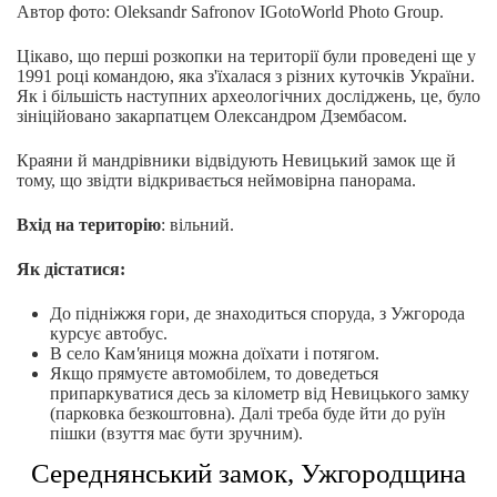
Автор фото: Oleksandr Safronov IGotoWorld Photo Group.
Цікаво, що перші розкопки на території були проведені ще у
1991 році командою, яка з'їхалася з різних куточків України.
Як і більшість наступних археологічних досліджень, це, було
зініційовано закарпатцем Олександром Дзембасом.
Краяни й мандрівники відвідують Невицький замок ще й
тому, що звідти відкривається неймовірна панорама.
Вхід на територію
: вільний.
Як дістатися:
До підніжжя гори, де знаходиться споруда, з Ужгорода
курсує автобус.
В село Кам
'
яниця можна доїхати і потягом.
Якщо прямуєте автомобілем, то доведеться
припаркуватися десь за кілометр від Невицького замку
(парковка безкоштовна). Далі треба буде йти до руїн
пішки (взуття має бути зручним).
Середнянський замок, Ужгородщина