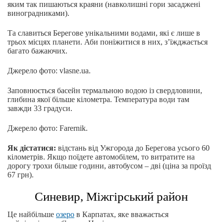
яким так пишаються краяни (навколишні гори засаджені
виноградниками).
Та славиться Берегове унікальними водами, які є лише в
трьох місцях планети. Аби поніжитися в них, з’їжджається
багато бажаючих.
Джерело фото: vlasne.ua.
Заповнюється басейн термальною водою із свердловини,
глибина якої більше кілометра. Температура води там
завжди 33 градуси.
Джерело фото: Farernik.
Як дістатися:
відстань від Ужгорода до Берегова усього 60
кілометрів. Якщо поїдете автомобілем, то витратите на
дорогу трохи більше години, автобусом – дві (ціна за проїзд
67 грн).
Синевир, Міжгірський район
Це найбільше
озеро
в Карпатах, яке вважається