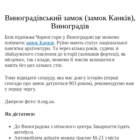
Виноградівський замок (замок Канків),
Виноградів
Біля підніжжя Чорної гори у Виноградові ще можемо
побачити
замок Канків
. Руїни мають статус національної
пам'ятки архітектури. Та через кілька років, судячи зі
збайдужілого ставлення до історії (залишків фортеці), як
місцевих, так і влади, можемо й зовсім залишитися
навіть без цих кількох стін.
Тому відвідати споруду, яка має довгу історію (перші
спогади про замок датуються 903 роком), рекомендуємо вам
у першу чергу.
Джерело фото: tt.org.ua.
Як дістатися:
До Виноградова з обласного центра Закарпаття їздять
автобуси.
Автомобілем доїхати можна трасою М-23 з міста