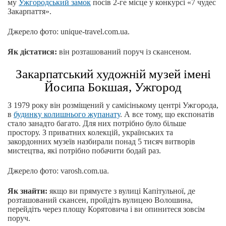
му
Ужгородський замок
посів 2-ге місце у конкурсі «7 чудес
Закарпаття».
Джерело фото: unique-travel.com.ua.
Як дістатися:
він розташований поруч із скансеном.
Закарпатський художній музей імені
Йосипа Бокшая, Ужгород
З 1979 року він розміщений у самісінькому центрі Ужгорода,
в
будинку колишнього жупанату
. А все тому, що експонатів
стало занадто багато. Для них потрібно було більше
простору. З приватних колекцій, українських та
закордонних музеїв назбирали понад 5 тисяч витворів
мистецтва, які потрібно побачити бодай раз.
Джерело фото: varosh.com.ua.
Як знайти:
якщо ви прямуєте з вулиці Капітульної, де
розташований скансен, пройдіть вулицею Волошина,
перейдіть через площу Корятовича і ви опинитеся зовсім
поруч.