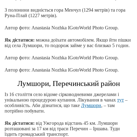
З полонини видніється гора Менчул (1294 метрів) та гора
Руна-Плай (1227 метрів).
Автор фото: Anastasia Nozhka IGotoWorld Photo Group.
Як дістатися:
можна доїхати автомобілем. Якщо йти пішки
від села Лумшори, то подорож займе у вас близько 5 годин.
Автор фото: Anastasia Nozhka IGotoWorld Photo Group.
Автор фото: Anastasia Nozhka IGotoWorld Photo Group.
Лумшори, Перечинський район
Із 16 століття село відоме сірководневими джерелами і
унікальною процедурою купання. Лікування в чанах
тут
–
особливість. Аби дізнатися, що таке
Лумшори
, – там
потрібно побувати.
Як дістатися:
від Ужгорода відстань 45 км. Лумшори
розташовані за 17 км від траси Перечин – Іршава. Туди
їздить громадський транспорт.