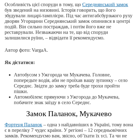
Особливість цієї споруди в тому, що
Середнянський замок
був зведений на низовині. Історія говорить, що його
збудували лицарі-тамплієри. Під час антигабсбурзького руху
дворян Угорщини Середнянський замок опинився в центрі
подій. Він сильно постраждав, і потім його вже не
реставрували. Незважаючи на те, що від споруди
залишилися руїни, – відвідати її рекомендуємо.
Автор фото: VargaA.
Як дістатися:
Автобусом з Ужгорода чи Мукачева. Головне,
попередьте водія, аби не проїхав вашу зупинку – село
Середнє. Звідти до замку треба буде трохи пройти
пішки.
Автомобілем: прямуючи з Ужгорода до Мукачева,
побачите знак заїзду в село Середнє.
Замок Паланок, Мукачево
Фортеця Паланок
– одна з найдавніших в Україні, тому вона
є в переліку 7 чудес країни. У регіоні – 12 середньовічних
замків. Рекомендуємо вам, звісно, об’їхати їх усі. Та чи не