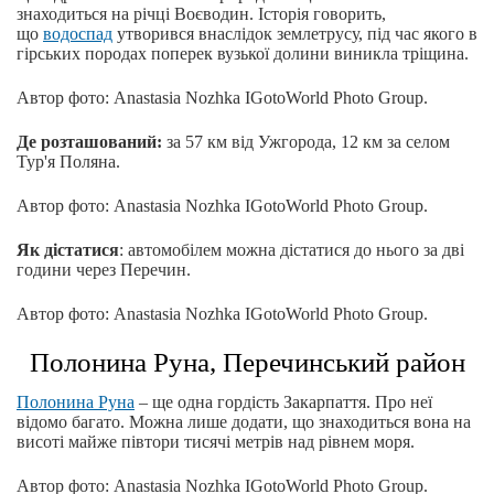
знаходиться на річці Воєводин. Історія говорить,
що
водоспад
утворився внаслідок землетрусу, під час якого в
гірських породах поперек вузької долини виникла тріщина.
Автор фото: Anastasia Nozhka IGotoWorld Photo Group.
Де розташований:
за 57 км від Ужгорода, 12 км за селом
Тур'я Поляна.
Автор фото: Anastasia Nozhka IGotoWorld Photo Group.
Як дістатися
: автомобілем можна дістатися до нього за дві
години через Перечин.
Автор фото: Anastasia Nozhka IGotoWorld Photo Group.
Полонина Руна, Перечинський район
Полонина Руна
– ще одна гордість Закарпаття. Про неї
відомо багато. Можна лише додати, що знаходиться вона на
висоті майже півтори тисячі метрів над рівнем моря.
Автор фото: Anastasia Nozhka IGotoWorld Photo Group.