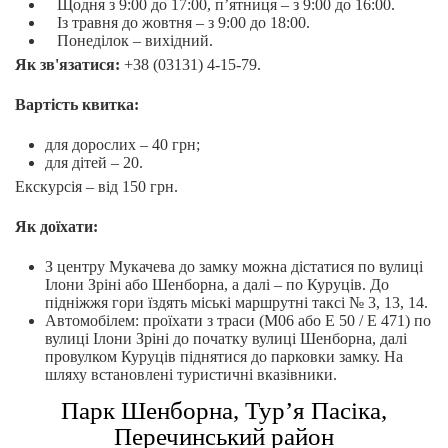
Щодня з 9:00 до 17:00, п’ятниця – з 9:00 до 16:00.
Із травня до жовтня – з 9:00 до 18:00.
Понеділок – вихідний.
Як зв'язатися:
+38 (03131) 4-15-79.
Вартість квитка:
для дорослих – 40 грн;
для дітей – 20.
Екскурсія – від 150 грн.
Як доїхати:
З центру Мукачева до замку можна дістатися по вулиці
Ілони Зріні або Шенборна, а далі – по Куруців. До
підніжжя гори їздять міські маршрутні таксі № 3, 13, 14.
Автомобілем: проїхати з траси (М06 або Е 50 / Е 471) по
вулиці Ілони Зріні до початку вулиці Шенборна, далі
провулком Куруців піднятися до парковки замку. На
шляху встановлені туристичні вказівники.
Парк Шенборна, Тур’я Пасіка,
Перечинський район