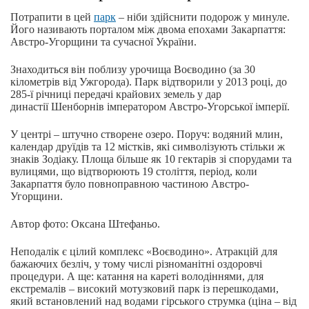
Потрапити в цей
парк
– ніби здійснити подорож у минуле.
Його називають порталом між двома епохами Закарпаття:
Австро-Угорщини та сучасної України.
Знаходиться він поблизу урочища Воєводино (за 30
кілометрів від Ужгорода). Парк відтворили у 2013 році, до
285-ї річниці передачі крайових земель у дар
династії Шенборнів імператором Австро-Угорської імперії.
У центрі – штучно створене озеро. Поруч: водяний млин,
календар друїдів та 12 містків, які символізують стільки ж
знаків Зодіаку. Площа більше як 10 гектарів зі спорудами та
вулицями, що відтворюють 19 століття, період, коли
Закарпаття було повноправною частиною Австро-
Угорщини.
Автор фото: Оксана Штефаньо.
Неподалік є цілий комплекс «Воєводино». Атракцій для
бажаючих безліч, у тому числі різноманітні оздоровчі
процедури. А ще: катання на кареті володіннями, для
екстремалів – високий мотузковий парк із перешкодами,
який встановлений над водами гірського струмка (ціна – від