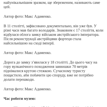
найунікальнішим зразком, ще збереженим, називають саме
цей.
Автор фото: Макс Адаменко.
В 11 столітті, зафіксовано документально, він уже був. У
різні часи мав багато володарів. Знаковим є 17 століття, коли
відбулася облога замку військом австрійського імператора.
Після реконструкції австрійцями фортеця стала
найсильнішою на сході імперії.
Автор фото: Макс Адаменко.
Дорога до замку з’явилася у 18 столітті. До цього часу на
гору вулканічного походження заввишки 70 метрів
піднімалися крутою стежкою. Сучасному туристу
пощастило, аби побачити цю споруду, вже не потрібно
долати перешкоди.
Автор фото: Макс Адаменко.
Час роботи музею: