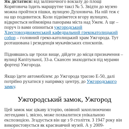
Як дістатися:
від залізничного вокзалу до площі
Корятовича їздить маршрутне таксі № 5. Звідти до музею
можна пройтися пішки, вулицею Духновича. На ній теж є
на що подивитися. Коли підніметеся вгору вулицею,
відкриється неймовірна панорама міста над Ужем. А ще –
поруч із вами опиниться
ужгородський
Хрестовоздвиженський кафедральний грекокатолицький
собор
– головний греко-католицький храм Ужгорода. Тут
розташована і резиденція мукачівських єпископів.
Піднявшись ще трохи вище, дійдете до місця призначення –
вулиці Капітульної, 33-а. Скансен знаходиться під мурами
фортеці Ужгорода.
Якщо їдете автомобілем: до Ужгорода трасою Е-50, далі
потрібно рухатися у напрямку центру, до
Ужгородського
замку
.
Ужгородський замок, Ужгород
Цей замок має цікаву історію, овіяний захоплюючими
легендами і, звісно, може похвалитися унікальною
експозицією. Згадується він ще з 9 століття. З 1947 року він
використовується як краєзнавчий музей. А у 2009-