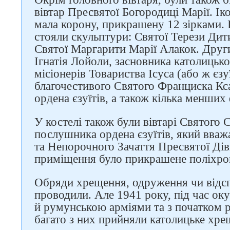
вівтар Пресвятої Богородиці Марії. Ік
Слідкуйте за нами в
мала корону, прикрашену 12 зірками. І
соцмережах
стояли скульптури: Святої Терези Дити
Святої Маргарити Марії Алакок. Други
Ігнатія Лойоли, засновника католицько
місіонерів Товариства Ісуса (або ж єзу
благочестивого Святого Франциска Кса
ордена єзуїтів, а також кілька менших 
У костелі також були вівтарі Святого 
послушника ордена єзуїтів, який вваж
та Непорочного Зачаття Пресвятої Дів
приміщення було прикрашене поліхро
Обряди хрещення, одруження чи відспі
проводили. Але 1941 року, під час оку
й румунською арміями та з початком р
багато з них прийняли католицьке хре