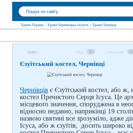
Храми Україна
/
Храми Чернівецька область
/
Храми Чернівці
33
12
я був
я хочу сюди
22456
Єзуїтський костел, Чернівці
Чернівців
є Єзуїтський костел, або ж, 
костел Пречистого Серця Ісуса. Це ар
місцевого значення, споруджена в нео
відносно недавно, наприкінці 19 стол
назвою святині все зрозуміло, адже ді
Ісуса, або ж єзуїтів, досить широко ві
костел Пречистого Серця Ісуса – має 