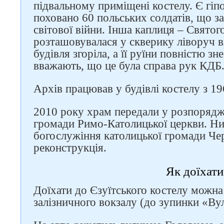
підвальному приміщені костелу. Є гіп
поховано 60 польських солдатів, що з
світової війни. Інша каплиця – Святог
розташовувалася у скверику ліворуч в
будівля згоріла, а її руїни повністю з
вважають, що це була справа рук КДБ
Архів працював у будівлі костелу з 19
2010 року храм передали у розпорядж
громади Римо-Католицької церкви. Ни
богослужіння католицької громади Чер
реконструкція.
Як доїхати
Доїхати до Єзуїтського костелу можн
залізничного вокзалу (до зупинки «Ву