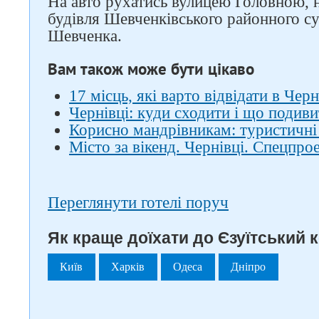
На авто рухатись вулицею Головною, н
будівля Шевченківського районного су
Шевченка.
Вам також може бути цікаво
17 місць, які варто відвідати в Чер
Чернівці: куди сходити і що подив
Корисно мандрівникам: туристичні
Місто за вікенд. Чернівці. Спецпро
Переглянути готелі поруч
Як краще доїхати до Єзуїтський к
Київ
Харків
Одеса
Дніпро