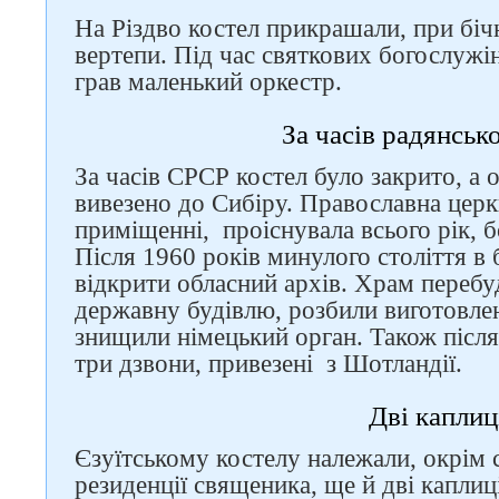
На Різдво костел прикрашали, при біч
вертепи. Під час святкових богослужін
грав маленький оркестр.
За часів радянськ
За часів СРСР костел було закрито, а
вивезено до Сибіру. Православна церк
приміщенні, проіснувала всього рік, 
Після 1960 років минулого століття в 
відкрити обласний архів. Храм переб
державну будівлю, розбили виготовлен
знищили німецький орган. Також після 
три дзвони, привезені з Шотландії.
Дві каплиц
Єзуїтському костелу належали, окрім с
резиденції священика, ще й дві каплиц