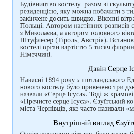
Будівництво костелу разом зі скульпт
резиденцією, яку можна побачити з ти
закінчене досить швидко. Віконні вітр
Польщі. Автором настінних розписів 
з Миколаєва, а автором головного вівт
Штуфлесер (Тіроль, Австрія). Встанов
костелі орган вартістю 5 тисяч флорин
Німеччині.
Дзвін Серце І
Навесні 1894 року з шотландського Ед
нового костелу було привезено три дз
назвали «Серце Ісуса». Тоді ж храмов
«Пречисте серце Ісуса». Єзуїтський ко
міста Чернівців, яке часто називали «
Внутрішній вигляд Єзуїт
Окрім головного вівтаря, були також б