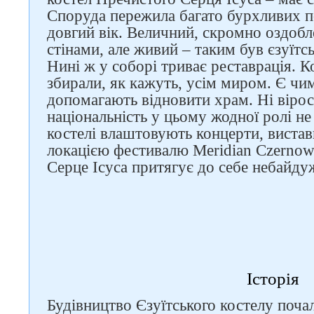
Споруда пережила багато бурхливих п
довгий вік. Величний, скромно оздобл
стінами, але живий – таким був єзуїтс
Нині ж у соборі триває реставрація. 
збирали, як кажуть, усім миром. Є чим
допомагають відновити храм. Ні вірос
національність у цьому жодної ролі не
костелі влаштовують концерти, вистави
локацією фестивалю Meridian Czernowi
Серце Ісуса притягує до себе небайду
Історія
Будівництво Єзуїтського костелу поча