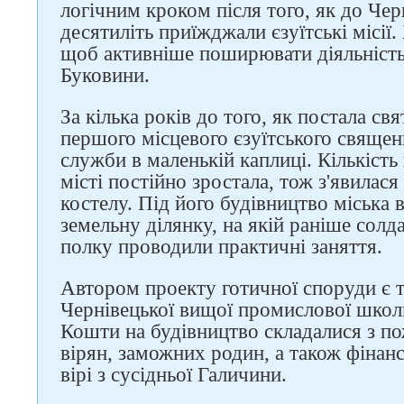
логічним кроком після того, як до Че
десятиліть приїжджали єзуїтські місії
щоб активніше поширювати діяльність 
Буковини.
За кілька років до того, як постала св
першого місцевого єзуїтського священ
служби в маленькій каплиці. Кількість 
місті постійно зростала, тож з'явилас
костелу. Під його будівництво міська 
земельну ділянку, на якій раніше солд
полку проводили практичні заняття.
Автором проекту готичної споруди є 
Чернівецької вищої промислової шко
Кошти на будівництво складалися з п
вірян, заможних родин, а також фінан
вірі з сусідньої Галичини.