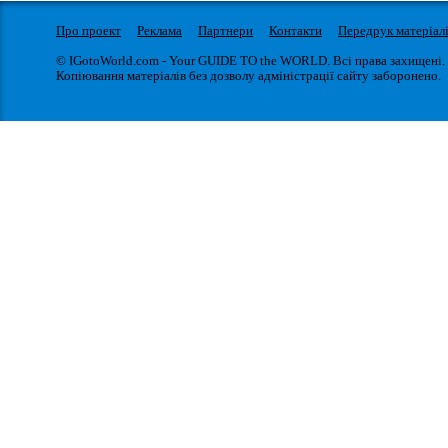
Про проект
Реклама
Партнери
Контакти
Передрук матеріал
© IGotoWorld.com - Your GUIDE TO the WORLD. Всі права захищені.
Копіювання матеріалів без дозволу адміністрації сайту заборонено.