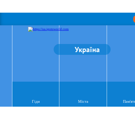
Україна
Гіди
Міста
Пам'ят