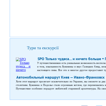
Тури та екскурсії
SPO Только чудеса... и ничего больше +
У путешественников есть уникальная возможность восполь
и тела, изысканность Буковины и вкус Галицких блюд, не
настоящего пива. Все это и многое другое предоставит т
Каменец-Подольский, Почаев, Черновцы и Бакота. Во врем
Автомобильный маршрут Киев — Ивано-Франковск
Украины – Почаевский монастырь; уникальные архитектурн
ресторан Галицкой кухни, в которой переплелись традиции
Хотя этот маршрут пролегает исключительно по Украине, вы сможете за два
уникальный костел с мусульманским минаретом; украин
столетиям. Буковина и Подолье стали огромным котлом, где перемешались ку
сохранивший аромат роз и шелест старых книг, ратушу и
Путешествие особенно порадует любителей старинной архитектуры. На свое
Бакоту с бескрайними просторами полей, чистейш
камня.
многочисленных фильмов – Хотынскую крепость. Именно
«Стрелы Робин Гуда»; знаменитый фестиваль «Октоберфест