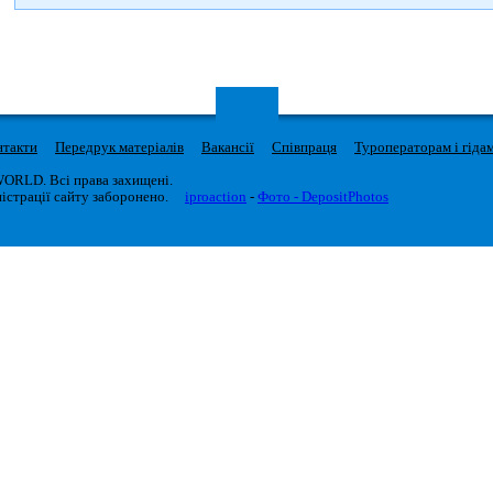
нтакти
Передрук матеріалів
Вакансії
Співпраця
Туроператорам і гіда
WORLD. Всі права захищені.
істрації сайту заборонено.
iproaction
-
Фото - DepositPhotos