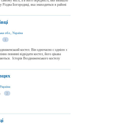
 самому місті, а в його передмісті, яке ввійшло
у Різдва Богородиці, яка знаходиться в районі
івці
ька обл., Україна
1
движенський костел. Він одночасно є однією з
інно повинні відвідати костел, його цікава
баються. Історія Воздвиженського костелу
вцях
 Україна
и
2
ці