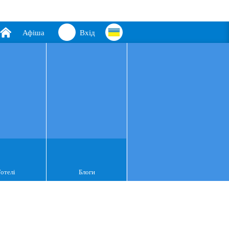
Афіша
Вхід
Готелі
Блоги