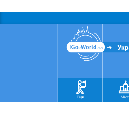
Укр
Гіди
Міст