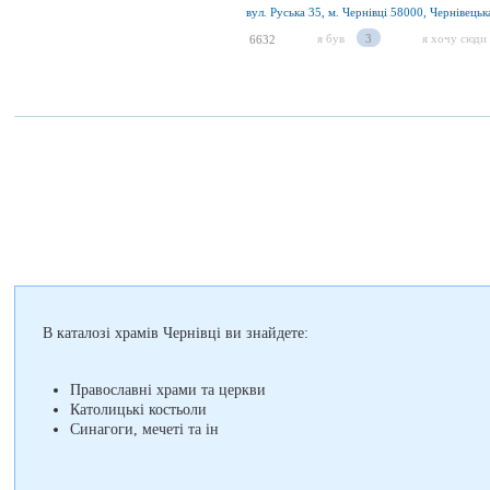
вул. Руська 35, м. Чернівці 58000, Чернівецьк
я був
3
я хочу сюди
6632
В каталозі храмів Чернівці ви знайдете:
Православні храми та церкви
Католицькі костьоли
Синагоги, мечеті та ін