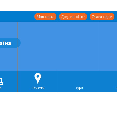
Моя карта
Додати об'єкт
Стати гідом
аїна
а
Пам'ятки
Тури