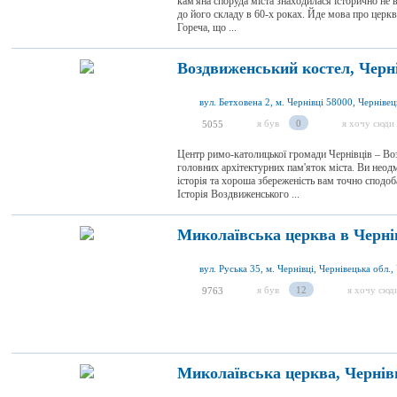
кам'яна споруда міста знаходилася історично не в
до його складу в 60-х роках. Йде мова про церкв
Гореча, що ...
Воздвиженський костел, Черн
вул. Бетховена 2, м. Чернівці 58000, Чернівец
я був
0
я хочу сюди
5055
Центр римо-католицької громади Чернівців – Воз
головних архітектурних пам'яток міста. Ви неодм
історія та хороша збереженість вам точно сподо
Історія Воздвиженського ...
Миколаївська церква в Черні
вул. Руська 35, м. Чернівці, Чернівецька обл.,
я був
12
я хочу сюд
9763
Миколаївська церква, Чернів