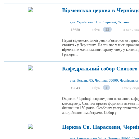
Вірменська церква в Чернівц
вул. Українська 31, м. Чернівці, Україна
я був
22
я хочу сю
15650
Перші вірменські іммігранти з’явилися на територ
столітті - у Чернівцях. На той час у місті прож
вірмени не мали власного храму, тому у католиц
Григора ...
Кафедральний собор Святого 
вул. Головна 85, Чернівці 58000, Чернівецька 
я був
4
я хочу сюд
19043
Окрасою Чернівців справедливо називають кафед
класицизму. Святиня вражає формами та величчю
більше ніж 150 років. Особливу увагу привертают
австрійськими майстрами. Собор у ...
Церква Св. Параскеви, Черні