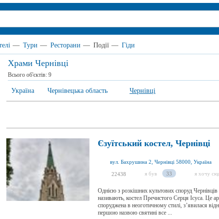
телі
—
Тури
—
Ресторани
—
Події
—
Гіди
Храми Чернівці
Всього об'єктів:
9
Україна
Чернівецька область
Чернівці
Єзуїтський костел, Чернівці
вул. Бахрушина 2, Чернівці 58000, Україна
я був
33
я хочу сю
22438
Однією з розкішних культових споруд Чернівців є
називають, костел Пречистого Серця Ісуса. Це ар
споруджена в неоготичному стилі, з’явилася відн
першою назвою святині все ...