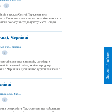
и
1
вців є церква Святої Параскеви, яка
ату. Водночас храм є свого роду візиткою міста.
ичного вокзалу вверх до центру міста. Історія
ква), Чернівці
цька обл., Україна
1
Зворотній зв`язок
лося стільки греко-католиків, що місця у
аний Успенський собор, який в народі ще
кви в Чернівцях Будівництво церкви пов'язане з
рнівці
вул. Трояновська 1, м. Чернівці 58000, Чернівецька обл., Україна
1
ьки в центрі міста. Так склалося, що найдавніша