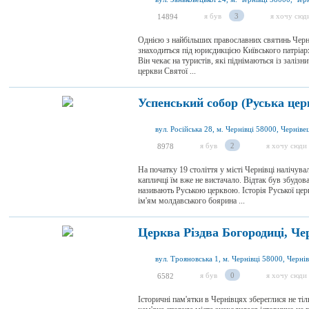
я був
3
я хочу сюд
14894
Однією з найбільших православних святинь Черні
знаходиться під юрисдикцією Київського патріарх
Він чекає на туристів, які піднімаються із залізн
церкви Cвятої ...
Успенський собор (Руська цер
вул. Російська 28, м. Чернівці 58000, Черніве
я був
2
я хочу сюди
8978
На початку 19 століття у місті Чернівці налічува
капличці їм вже не вистачало. Відтак був збудов
називають Руською церквою. Історія Руської цер
ім'ям молдавського боярина ...
Церква Різдва Богородиці, Че
я був
0
я хочу сюди
6582
Історичні пам'ятки в Чернівцях збереглися не тіл