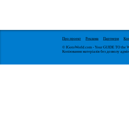
Про проект
Реклама
Партнери
Ко
© IGotoWorld.com - Your GUIDE TO the 
Копіювання матеріалів без дозволу адмін