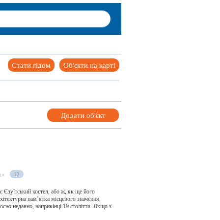
Стати гідом
Об'єкти на карті
Додати об'єкт
ди
12
 Єзуїтський костел, або ж, як ще його
хітектурна пам’ятка місцевого значення,
осно недавно, наприкінці 19 століття. Якщо з