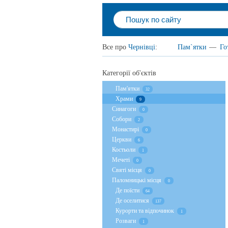
Все про
Чернівці
:
Пам`ятки
—
Го
Категорії об'єктів
Пам'ятки
32
Храми
9
Cинагоги
0
Собори
2
Монастирі
0
Церкви
6
Костьоли
1
Мечеті
0
Святі місця
0
Паломницькі місця
0
Де поїсти
64
Де оселитися
137
Курорти та відпочинок
1
Розваги
1