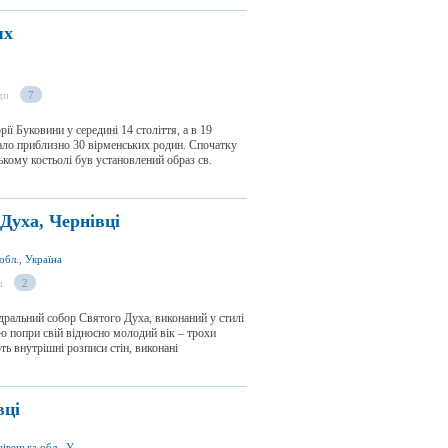
ях
ди
7
ії Буковини у середині 14 століття, а в 19
ивало приблизно 30 вірменських родин. Спочатку
ькому костьолі був установлений образ св.
Духа, Чернівці
обл., Україна
и
2
ральний собор Святого Духа, виконаний у стилі
 попри свій відносно молодий вік – трохи
ь внутрішні розписи стін, виконані
вці
вул. Заньковецької 24, м. Чернівці 58000, Чернівецька обл., Україна