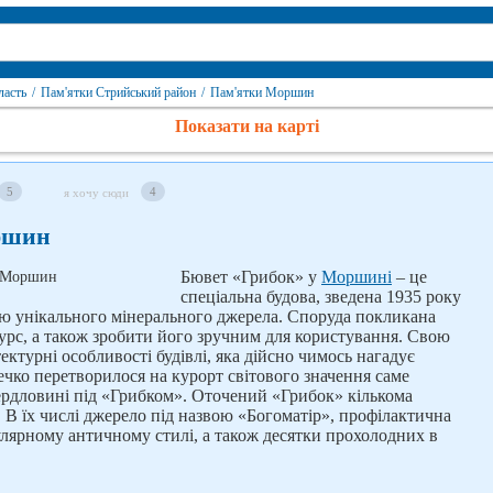
ласть
/
Пам'ятки Стрийський район
/
Пам'ятки Моршин
Показати на карті
5
4
я хочу сюди
ршин
Бювет «Грибок» у
Моршині
– це
спеціальна будова, зведена 1935 року
ю унікального мінерального джерела. Споруда покликана
урс, а також зробити його зручним для користування. Свою
ектурні особливості будівлі, яка дійсно чимось нагадує
ечко перетворилося на курорт світового значення саме
свердловині під «Грибком». Оточений «Грибок» кількома
В їх числі джерело під назвою «Богоматір», профілактична
улярному античному стилі, а також десятки прохолодних в