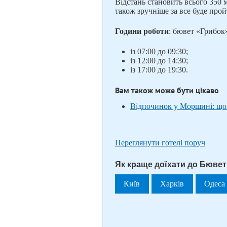
Відстань становить всього 350 м
також зручніше за все буде про
Години роботи
: бювет «Грибок
із 07:00 до 09:30;
із 12:00 до 14:30;
із 17:00 до 19:30.
Вам також може бути цікаво
Відпочинок у Моршині: що 
Переглянути готелі поруч
Як краще доїхати до Бювет
Київ
Харків
Одеса