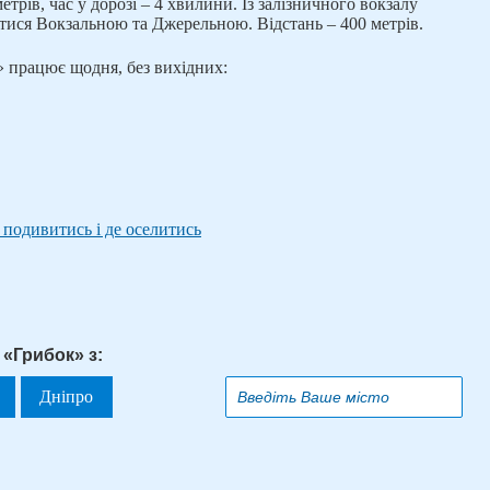
етрів, час у дорозі – 4 хвилини. Із залізничного вокзалу
йтися Вокзальною та Джерельною. Відстань – 400 метрів.
» працює щодня, без вихідних:
подивитись і де оселитись
 «Грибок» з:
Дніпро