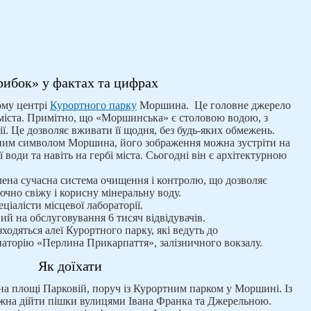
рибок» у фактах та цифрах
ому центрі
Курортного парку
Моршина. Це головне джерело
міста. Примітно, що «Моршинська» є столовою водою, з
ї. Це дозволяє вживати її щодня, без будь-яких обмежень.
ним символом Моршина, його зображення можна зустріти на
води та навіть на гербі міста. Сьогодні він є архітектурною
ена ​​сучасна система очищення і контролю, що дозволяє
чно свіжу і корисну мінеральну воду.
ціалісти місцевої лабораторії.
й на обслуговування 6 тисяч відвідувачів.
ходяться алеї Курортного парку, які ведуть до
анаторію «Перлина Прикарпаття», залізничного вокзалу.
Як доїхати
а площі Парковій, поруч із Курортним парком у Моршині. Із
ожна дійти пішки вулицями Івана Франка та Джерельною.