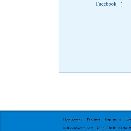
Facebook
(
Про проект
Реклама
Партнери
Ко
© IGotoWorld.com - Your GUIDE TO the 