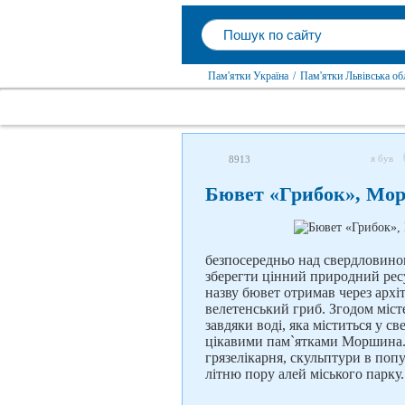
Пам'ятки Україна
/
Пам'ятки Львівська об
я був
8913
Бювет «Грибок», Мо
безпосередньо над свердловино
зберегти цінний природний рес
назву бювет отримав через архіт
велетенський гриб. Згодом міст
завдяки воді, яка міститься у 
цікавими пам`ятками Моршина. 
грязелікарня, скульптури в поп
літню пору алей міського парку.