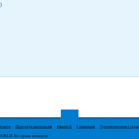
)
нтакти
Передрук матеріалів
Вакансії
Співпраця
Туроператорам і гіда
WORLD. Всі права захищені.