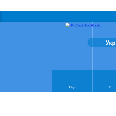
Укр
Гіди
Міст