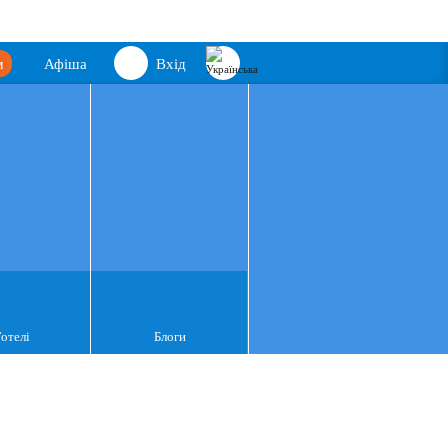
м
Афіша
Вхід
Готелі
Блоги