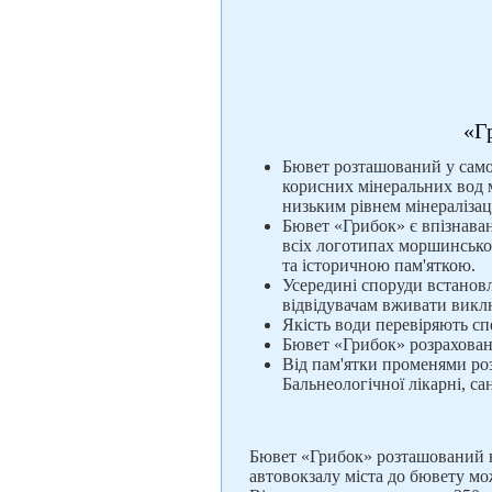
«Г
Бювет розташований у сам
корисних мінеральних вод 
низьким рівнем мінералізаці
Бювет «Грибок» є впізнава
всіх логотипах моршинської 
та історичною пам'яткою.
Усередині споруди встановл
відвідувачам вживати виклю
Якість води перевіряють спе
Бювет «Грибок» розраховани
Від пам'ятки променями роз
Бальнеологічної лікарні, с
Бювет «Грибок» розташований н
автовокзалу міста до бювету м