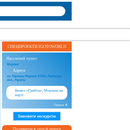
СПЕЦПРОЕКТИ IGOTOWORLD
Населений пункт:
Моршин
Адреса:
пл. Паркова, Моршин 82482, Львівська
обл., Україна
Бювет «Грибок», Моршин на
карті
Оцінок:
0
Замовити екскурсію
Подивитися готелі поруч