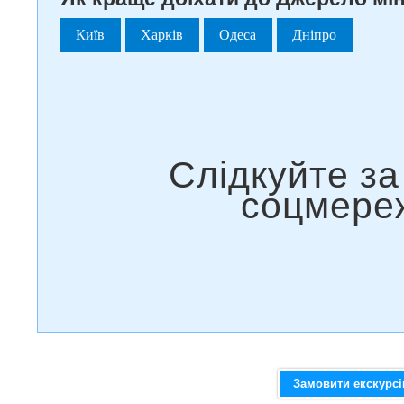
Київ
Харків
Одеса
Дніпро
Замовити екскурс