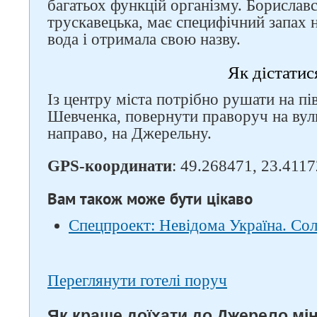
багатьох функцій організму. Бориславс
трускавецька, має специфічний запах 
вода і отримала свою назву.
Як дістатис
Із центру міста потрібно рушати на п
Шевченка, повернути праворуч на вул
направо, на Джерельну.
GPS-координати
: 49.268471, 23.4117
Вам також може бути цікаво
Спецпроект: Невідома Україна. Со
Переглянути готелі поруч
Як краще доїхати до Джерело мі