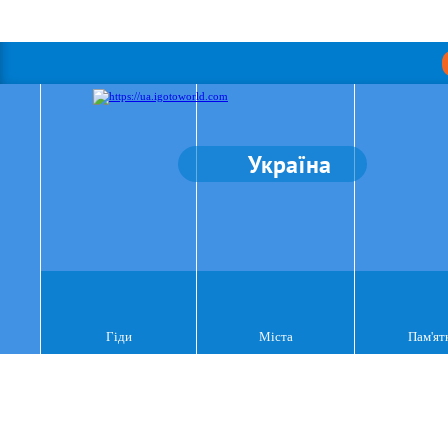
Україна
Гіди
Міста
Пам'ят