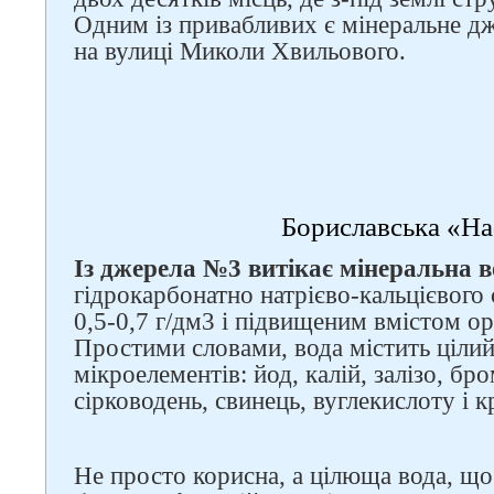
Одним із привабливих є мінеральне д
на вулиці Миколи Хвильового.
Бориславська «Н
Слідкуйте за нами в
соцмережах
Із джерела №3 витікає мінеральна 
гідрокарбонатно натрієво-кальцієвого 
0,5-0,7 г/дм3 і підвищеним вмістом о
Простими словами, вода містить цілий
мікроелементів: йод, калій, залізо, бро
сірководень, свинець, вуглекислоту і к
Не просто корисна, а цілюща вода, щ