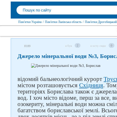
Пам'ятки Україна
/
Пам'ятки Львівська область
/
Пам'ятки Дрогобицький
2
0
я був
я хочу сюди
8189
Джерело мінеральної води №3, Борис
відомий бальнеологічний курорт
Трус
містом розташовується
Східниця
. Том
територіях Борислава також є джерел
вод. І хоч місто відоме, перш за все, 
озокериту, мінеральні води можна см
багатством бориславської землі. Всьог
двох десятків місць, де з-під землі ст