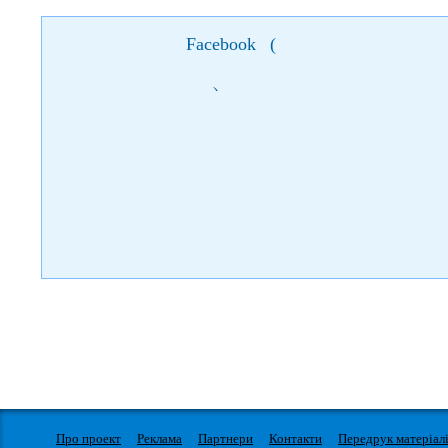
Facebook
(
)
Про проект
Реклама
Партнери
Контакти
Передрук матеріал