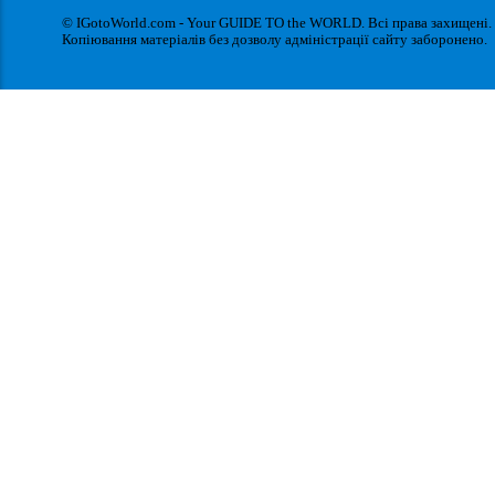
© IGotoWorld.com - Your GUIDE TO the WORLD. Всі права захищені.
Копіювання матеріалів без дозволу адміністрації сайту заборонено.