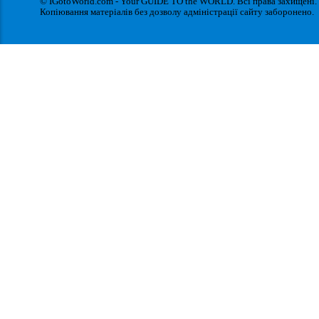
© IGotoWorld.com - Your GUIDE TO the WORLD. Всі права захищені.
Копіювання матеріалів без дозволу адміністрації сайту заборонено.