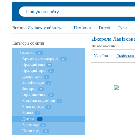
Все про
Львівську область
:
Пам`ятки
—
Готелі
—
Тури
—
Джерела Львівська
Категорії об'єктів
Всього об'єктів:
3
Пам'ятки
367
Україна
Львівська
Архітектурно-історичні
304
Природні зони
60
Природні парки
17
Дендропарки
0
Ботанічні сади
0
Зоопарки
0
Гори і височини
6
Каньйони та ущелини
0
Річки та озера
3
Болота
0
Джерела
3
Водоспади
6
Парки і сади
17