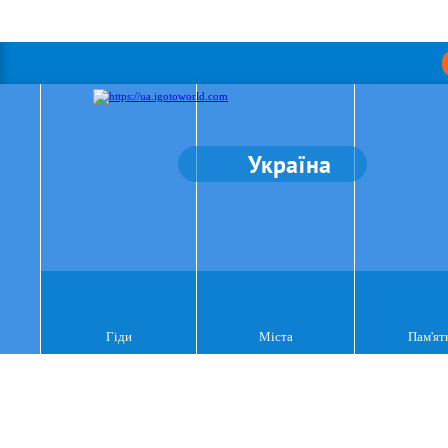
Україна
Гіди
Міста
Пам'ят