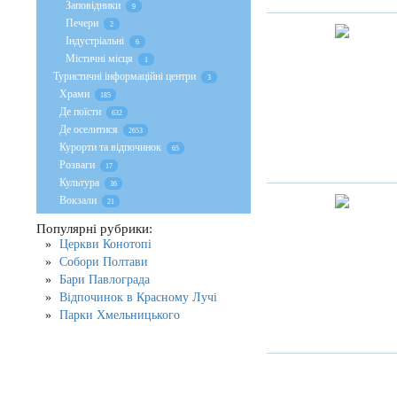
Заповідники
9
Печери
2
Індустріальні
6
Містичні місця
1
Туристичні інформаційні центри
3
Храми
185
Де поїсти
632
Де оселитися
2653
Курорти та відпочинок
65
Розваги
17
Культура
36
Вокзали
21
Популярні рубрики:
Церкви Конотопі
Собори Полтави
Бари Павлограда
Відпочинок в Красному Лучі
Парки Хмельницького