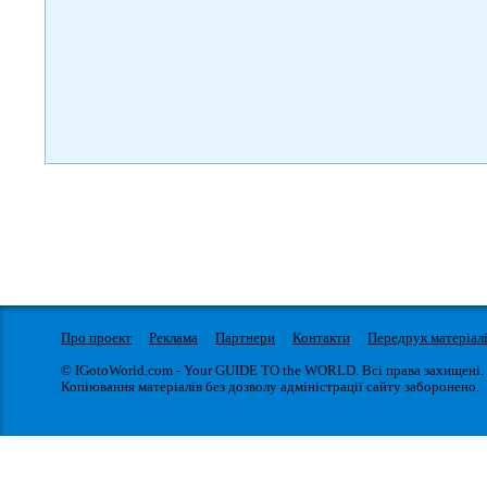
Про проект
Реклама
Партнери
Контакти
Передрук матеріал
© IGotoWorld.com - Your GUIDE TO the WORLD. Всі права захищені.
Копіювання матеріалів без дозволу адміністрації сайту заборонено.