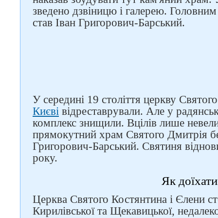
зведено дзвіницю і галерею. Головним
став Іван Григорович-Барський.
Слідкуйте за нами в
соцмережах
У середині 19 століття церкву Святого
Києві
відреставрували. Але у радянськ
комплекс знищили. Вцілів лише невел
прямокутний храм Святого Дмитрія бе
Григорович-Барський. Святиня віднов
року.
Як доїхати
Церква Святого Костянтина і Єлени сто
Кирилівської та Щекавицької, недалеко