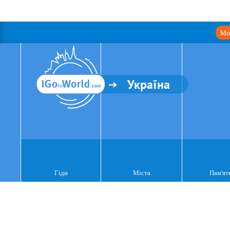
Мо
Україна
Гіди
Міста
Пам'ят