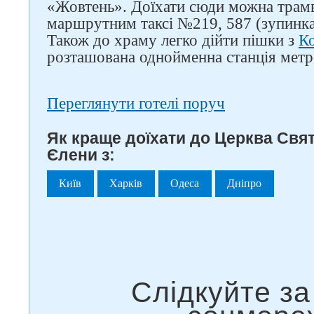
«Жовтень». Доїхати сюди можна трамв
маршрутним таксі №219, 587 (зупинк
Також до храму легко дійти пішки з
Ко
розташована однойменна станція метр
Переглянути готелі поруч
Як краще доїхати до Церква Свят
Єлени з:
Київ
Харків
Одеса
Дніпро