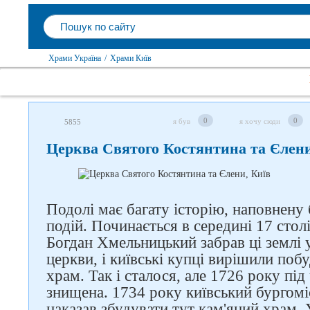
Храми Україна
/
Храми Київ
0
0
я був
я хочу сюди
5855
Церква Святого Костянтина та Єлени
Подолі має багату історію, наповнену
подій. Починається в середині 17 стол
Богдан Хмельницький забрав ці землі 
церкви, і київські купці вирішили поб
храм. Так і сталося, але 1726 року під
знищена. 1734 року київський бургом
наказав збудувати тут кам'яний храм.