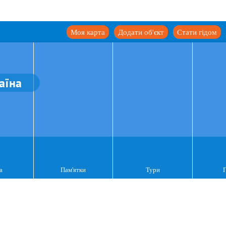
Моя карта
Додати об'єкт
Стати гідом
аїна
а
Пам'ятки
Тури