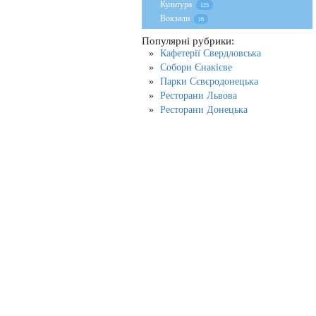
Культура
125
Вокзали
16
Популярні рубрики:
Кафетерії Свердловська
Собори Єнакієве
Парки Сєвєродонецька
Ресторани Львова
Ресторани Донецька