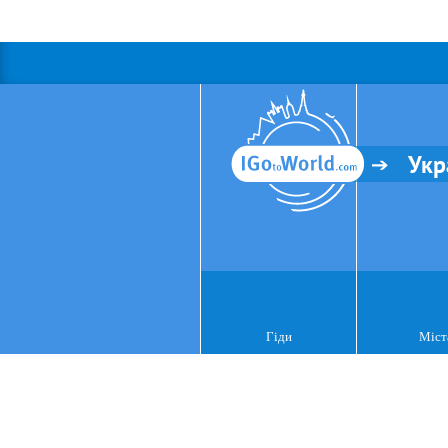
Укр
Гіди
Міст