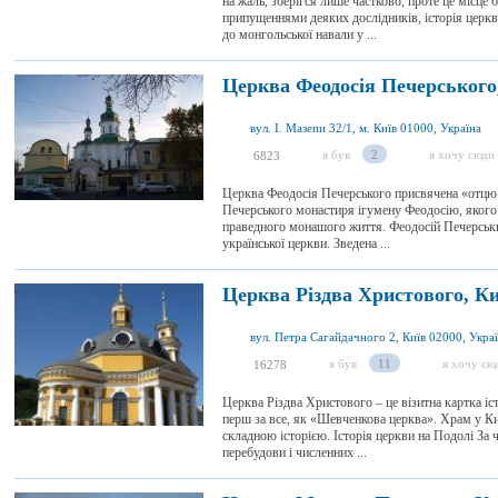
на жаль, зберігся лише частково, проте це місце 
припущеннями деяких дослідників, історія церкви
до монгольської навали у ...
Церква Феодосія Печерського
вул. І. Мазепи 32/1, м. Київ 01000, Україна
я був
2
я хочу сюди
6823
Церква Феодосія Печерського присвячена «отцю 
Печерського монастиря ігумену Феодосію, якого
праведного монашого життя. Феодосій Печерський 
української церкви. Зведена ...
Церква Різдва Христового, Ки
вул. Петра Сагайдачного 2, Київ 02000, Укра
я був
11
я хочу сю
16278
Церква Різдва Христового – це візитна картка іс
перш за все, як «Шевченкова церква». Храм у К
складною історією. Історія церкви на Подолі За 
перебудови і численних ...