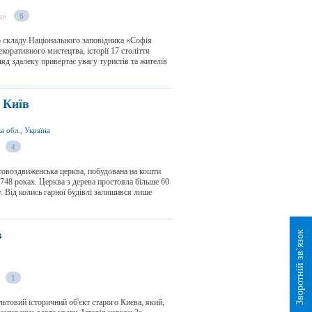
ди
6
о складу Національного заповідника «Софія
коративного мистецтва, історії 17 століття
ляд здалеку привертає увагу туристів та жителів
 Київ
а обл., Україна
4
овоздвиженська церква, побудована на кошти
1748 роках. Церква з дерева простояла більше 60
у. Від колись гарної будівлі залишився лише
в
Зворотній зв`язок
1
товий історичний об'єкт старого Києва, який,