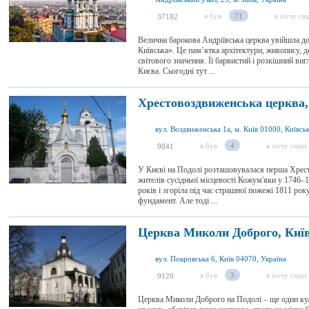
я був
71
я хочу сю
37182
Велична барокова Андріївська церква увійшла д
Київська». Це пам’ятка архітектури, живопису, де
світового значення. Її барвистий і розкішний виг
Києва. Сьогодні тут ...
Хрестовоздвиженська церква,
вул. Воздвиженська 1а, м. Київ 01000, Київськ
я був
4
я хочу сюди
9841
У Києві на Подолі розташовувалася перша Хрест
жителів сусідньої місцевості Кожум'яки у 1746–
років і згоріла під час страшної пожежі 1811 рок
фундамент. Але тоді ...
Церква Миколи Доброго, Киї
вул. Покровська 6, Київ 04070, Україна
я був
3
я хочу сюди
9120
Церква Миколи Доброго на Подолі – ще один куль