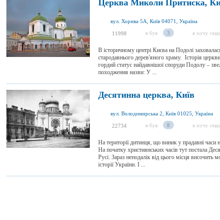
Церква Миколи Притиска, Ки
вул. Хорива 5А, Київ 04071, Україна
я був
3
я хочу сюд
11998
В історичному центрі Києва на Подолі заховалас
стародавнього дерев'яного храму. Історія церк
гордий статус найдавнішої споруди Подолу – звел
походження назви: У ...
Десятинна церква, Київ
вул. Володимирська 2, Київ 01025, Україна
я був
8
я хочу сюд
22734
На території дитинця, що виник у прадавні часи н
На початку християнських часів тут постала Дес
Русі. Зараз неподалік від цього місця височить
історії України. І ...