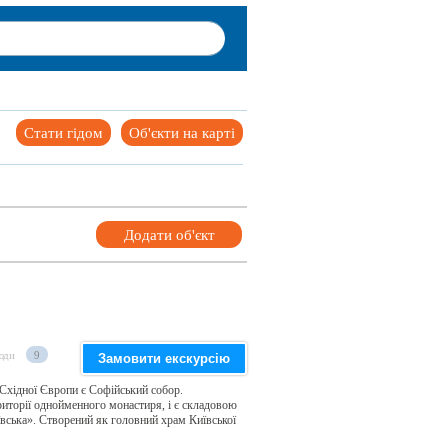
Стати гідом
Об'єкти на карті
Додати об'єкт
юди
9
Замовити екскурсію
Східної Європи є Софійський собор.
риторії однойменного монастиря, і є складовою
вська». Створений як головний храм Київської