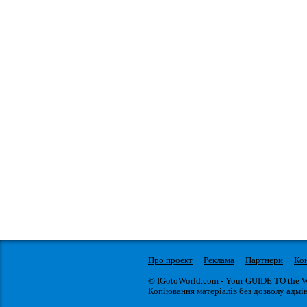
Про проект
Реклама
Партнери
Ко
© IGotoWorld.com - Your GUIDE TO the 
Копіювання матеріалів без дозволу адмін