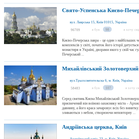
Свято-Успенська Києво-Печер
вул. Лаврська 15, Київ 01015, Україна
я був
98
я хочу сю
96709
Києво-Печерська лавра – це один з найбільших 
комплексів у світі, початок його історії датуєть
монастиря в Україні, дворами якого у свій час 
Печерський ...
Михайлівський Золотоверхий 
вул.Трьохсвятительска 6, м. Київ, Україна
я був
107
я хочу с
58483
Серед святинь Києва Михайлівський Золотоверхи
присвячений він воїнові-захиснику міста – Архис
давнину, а його краса зачаровує всіх без винятку
зливаються з небом, створюючи неповторну ...
Андріївська церква, Київ
Андріївський узвіз, 23, м. Київ, Україна