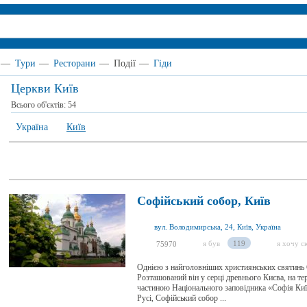
—
Тури
—
Ресторани
—
Події
—
Гіди
Церкви Київ
Всього об'єктів:
54
Україна
Київ
Софійський собор, Київ
вул. Володимирська, 24, Київ, Україна
я був
119
я хочу с
75970
Однією з найголовніших християнських святинь 
Розташований він у серці древнього Києва, на те
частиною Національного заповідника «Софія Киї
Русі, Софійський собор ...