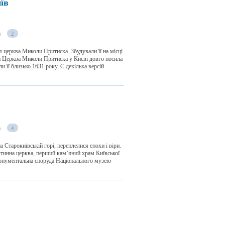
їв
и
2
я церква Миколи Притиска. Збудували її на місці
ви Церква Миколи Притиска у Києві довго носила
и її близько 1631 року. Є декілька версій
и
4
а Старокиївській горі, переплелися епохи і віри.
ятинна церква, перший кам’яний храм Київської
 монументальна споруда Національного музею