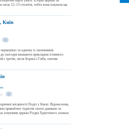
безперечно варте уваги. Історія церкви За
 сягає 12–13 століття, тобто вона існувала ще
, Київ
2
чернецтва» та одному із засновників
 до сьогодні вважають прикладом істинного
є третім, після Бориса і Гліба, святим
їв
їна
ди
2
торичної місцевості Поділ у Києві. Відома вона,
иєві приваблює туристів своєю давньою та
час існування церква Різдва Христового зазнала