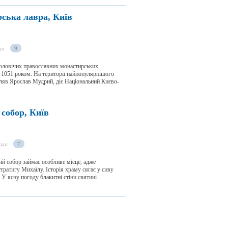
ська лавра, Київ
ди
9
чоловічих православних монастирських
ся 1051 роком. На території найпопулярнішого
гуляв Ярослав Мудрий, діє Національний Києво-
собор, Київ
юди
7
й собор займає особливе місце, адже
тратигу Михаїлу. Історія храму сягає у сиву
. У ясну погоду блакитні стіни святині