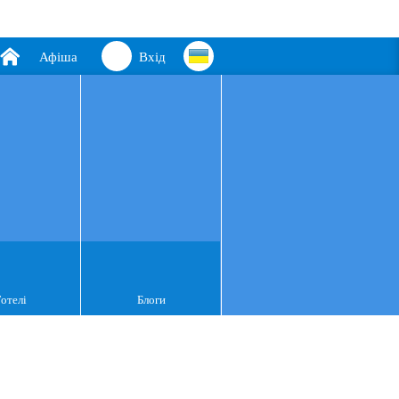
Афіша
Вхід
Готелі
Блоги