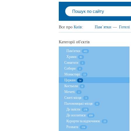
Все про
Київ
:
Пам`ятки
—
Готелі
Категорії об'єктів
Пам'ятки
432
Храми
81
Cинагоги
1
Собори
4
Монастирі
13
Церкви
54
Костьоли
6
Мечеті
1
Святі місця
3
Паломницькі місця
0
Де поїсти
278
Де оселитися
859
Курорти та відпочинок
15
Розваги
154