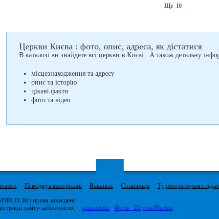
Ще 10
Церкви Києва : фото, опис, адреса, як дістатися
В каталозі ви знайдете всі церкви в Києві . А також детальну інфо
місцезнаходження та адресу
опис та історію
цікаві факти
фото та відео
нтакти
Передрук матеріалів
Вакансії
Співпраця
Туроператорам і гіда
WORLD. Всі права захищені.
істрації сайту заборонено.
iproaction
-
Фото - DepositPhotos