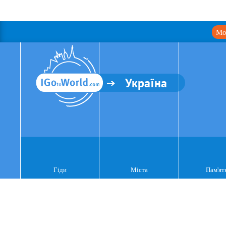
Мо
Україна
Гіди
Міста
Пам'ят