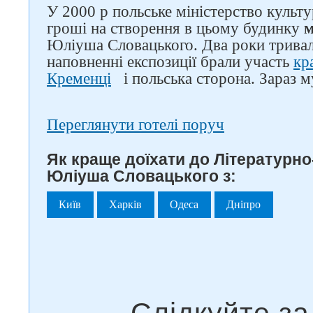
У 2000 р польське міністерство культ
гроші на створення в цьому будинку
м
Юліуша Словацького. Два роки тривал
наповненні експозиції брали участь
кр
Кременці
і польська сторона. Зараз 
Переглянути готелі поруч
Як краще доїхати до Літературн
Юліуша Словацького з:
Київ
Харків
Одеса
Дніпро