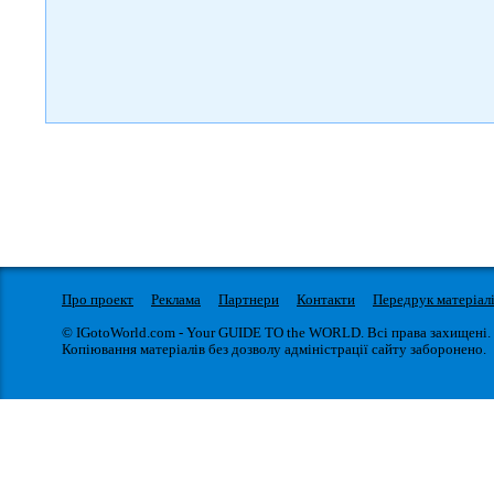
Про проект
Реклама
Партнери
Контакти
Передрук матеріал
© IGotoWorld.com - Your GUIDE TO the WORLD. Всі права захищені.
Копіювання матеріалів без дозволу адміністрації сайту заборонено.