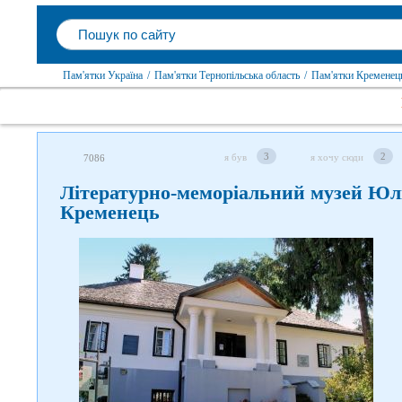
Пам'ятки Україна
/
Пам'ятки Тернопільська область
/
Пам'ятки Кременец
3
2
я був
я хочу сюди
7086
Літературно-меморіальний музей Юл
Кременець