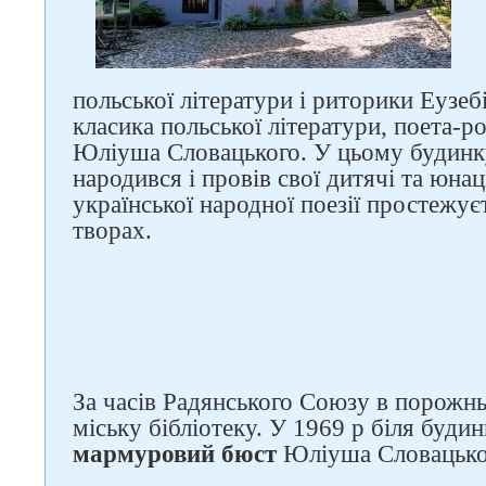
польської літератури і риторики Еузе
Слідкуйте за нами в
класика польської літератури, поета-р
соцмережах
Юліуша Словацького. У цьому будинк
народився і провів свої дитячі та юна
української народної поезії простежує
творах.
За часів Радянського Союзу в порожн
міську бібліотеку. У 1969 р біля буди
мармуровий бюст
Юліуша Словацько