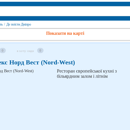
ть
/
Де поїсти Дніпро
Показати на карті
0
0
я хочу сюди
кс Норд Вест (Nord-West)
Ресторан європейської кухні з
більярдним залом і літнім