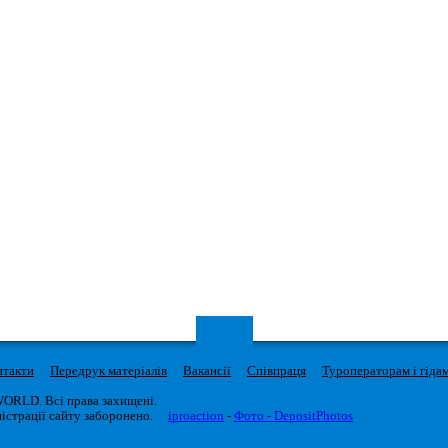
нтакти
Передрук матеріалів
Вакансії
Співпраця
Туроператорам і гіда
WORLD. Всі права захищені.
істрації сайту заборонено.
iproaction
-
Фото - DepositPhotos