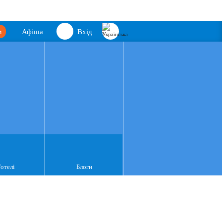
м
Афіша
Вхід
Готелі
Блоги