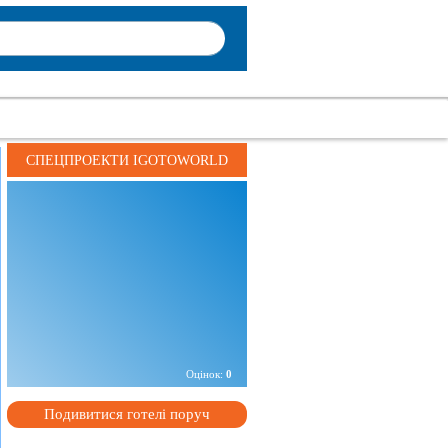
СПЕЦПРОЕКТИ IGOTOWORLD
Адреса:
бул. Слави, 5к, м. Дніпропетровськ,
Україна
Телефон:
+
38 XXXXXXXXXXX
+
38 XXXXXXXXXXX
Оцінок:
0
Подивитися готелі поруч