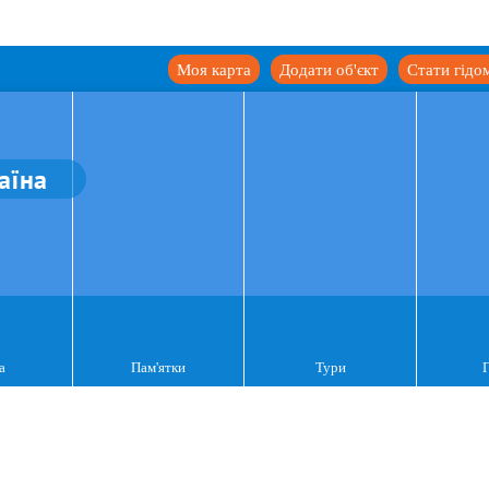
Моя карта
Додати об'єкт
Стати гідо
аїна
а
Пам'ятки
Тури