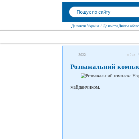
Де поїсти Україна
/
Де поїсти Дніпра облас
я був
3922
Розважальний компле
майданчиком.