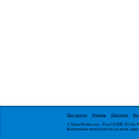
Про проект
Реклама
Партнери
Ко
© IGotoWorld.com - Your GUIDE TO the 
Копіювання матеріалів без дозволу адмін