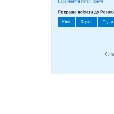
Переглянути готелі поруч
Як краще доїхати до Розва
Київ
Харків
Одеса
Слі