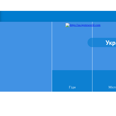
Укр
Гіди
Міст