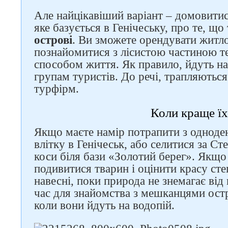
Але найцікавіший варіант – домовитис
яке базується в Генічеську, про те, щ
острові
. Ви зможете орендувати житло
познайомитися з лісистою частиною те
способом життя. Як правило, йдуть на
групам туристів. До речі, трапляються т
турфірм.
Коли краще їх
Якщо маєте намір потрапити з одноде
влітку в Генічеськ, або селитися за Ст
коси біля бази «Золотий берег». Якщо
подивитися тварин і оцінити красу сте
навесні, поки природа не знемагає від
час для знайомства з мешканцями остр
коли вони йдуть на водопій.