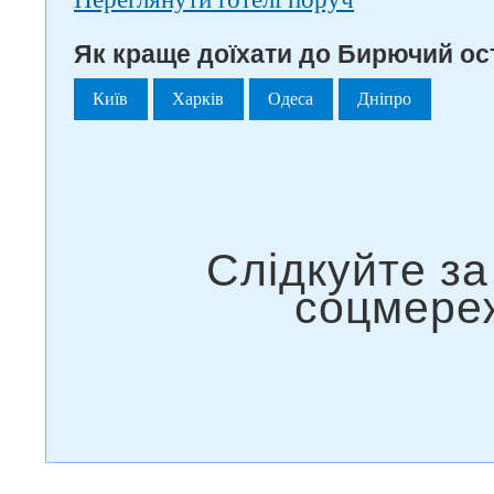
Як краще доїхати до Бирючий ост
Київ
Харків
Одеса
Дніпро