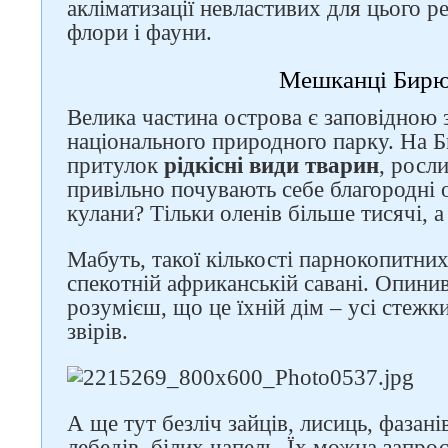
акліматизації невластивих для цього р
флори і фауни.
Мешканці Бирю
Велика частина острова є заповідною
національного природного парку. На
притулок
рідкісні види тварин
, росли
привільно почувають себе благородні о
кулани? Тільки оленів більше тисячі, а
Мабуть, такої кількості парнокопитних
спекотній африканській савані. Опин
розумієш, що це їхній дім – усі стежк
звірів.
А ще тут безліч зайців, лисиць, фазані
лебедів, білих чапель. Їх можна запрос