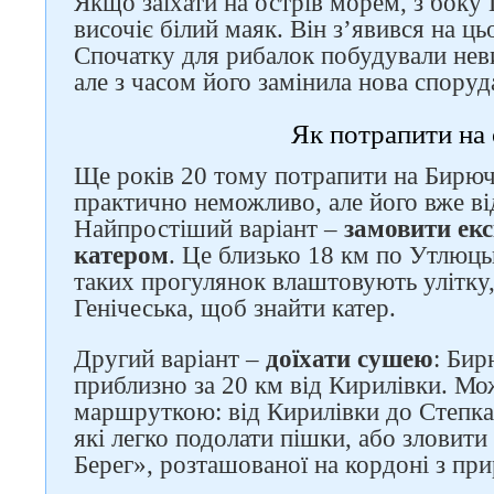
Якщо заїхати на острів морем, з боку 
височіє білий маяк. Він з’явився на ць
Спочатку для рибалок побудували нев
але з часом його замінила нова споруд
Як потрапити на 
Ще років 20 тому потрапити на Бирюч
практично неможливо, але його вже ві
Найпростіший варіант –
замовити екс
катером
. Це близько 18 км по Утлюц
таких прогулянок влаштовують улітку,
Генічеська, щоб знайти катер.
Другий варіант –
доїхати сушею
: Бир
приблизно за 20 км від Кирилівки. Мож
маршруткою: від Кирилівки до Степка,
які легко подолати пішки, або зловит
Берег», розташованої на кордоні з пр