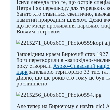
Існує легенда про те, що острів спеці
Петра I як перешкоду для турецьких кор
багато хто ставиться скептично, вва
намитий природним шляхом. Деякі вче
що це місце проживання царських скіфі
Вовчим островом.
Заповідним краєм Бирючий став 1927 р
його перетворили в «заповідно-мислив
року створили
Азово-Сиваський наці
парк
загальною територією 33 тис. га,
Дивно, що ще років сто тому це був т
рослинністю.
Але тепер на Бирючому є навіть ліс! А