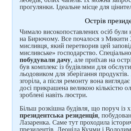
прогулянки. Ідеальне місце для ціните
Острів президе
Чимало високопоставлених осіб були 
на Бирючому. Все почалося з Микити 
мисливця, який перетворив цей запові
мисливське» господарство. Спеціальн
побудували дачу
, але приїхав на остр
був комплекс із будівлями для обслуг
льодовиком для зберігання продуктів.
згоріла, а після ремонту вона вигляда
досі прикрашена великою кількістю оле
зроблені навіть люстри.
Більш розкішна будівля, що поруч із 
президентська резиденція
, побудован
Лазаренка. Саме тут проходила істори
президентів, Леоніда Кучми і Володим