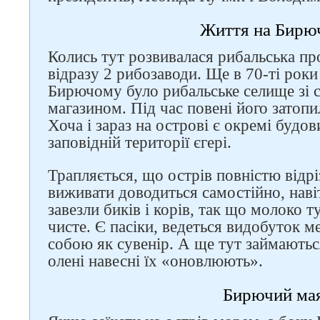
Життя на Бирю
Колись тут розвивалася рибальська п
відразу 2 рибозаводи. Ще в 70-ті роки
Бирючому було рибальське селище зі 
магазином. Під час повені його затопи
Хоча і зараз на острові є окремі будо
заповідній території єгері.
Слідкуйте за нами в
Трапляється, що острів повністю відріза
соцмережах
виживати доводиться самостійно, наві
завезли биків і корів, так що молоко т
чисте. Є пасіки, ведеться видобуток м
собою як сувенір. А ще тут займаються
олені навесні їх «оновлюють».
Бирючий ма