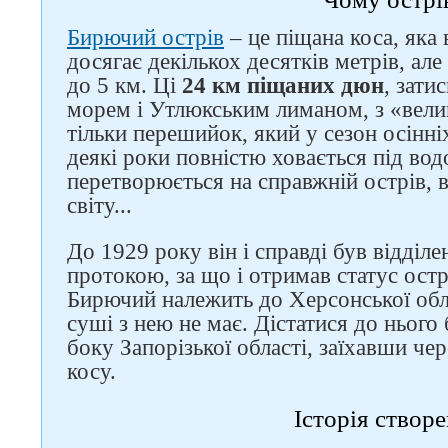
Бирючий острів
– це піщана коса, яка
досягає декількох десятків метрів, а
до 5 км. Ці
24 км піщаних дюн
, зати
морем і Утлюкським лиманом, з «вели
тільки перешийок, який у сезон осінні
деякі роки повністю ховається під вод
перетворюється на справжній острів, в
світу...
До 1929 року він і справді був відділ
протокою, за що і отримав статус ост
Бирючий належить до Херсонської обла
суші з нею не має. Дістатися до нього
боку Запорізької області, заїхавши че
косу.
Історія створ