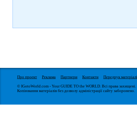
Про проект
Реклама
Партнери
Контакти
Передрук матеріал
© IGotoWorld.com - Your GUIDE TO the WORLD. Всі права захищені.
Копіювання матеріалів без дозволу адміністрації сайту заборонено.