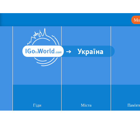
Мо
Україна
Гіди
Міста
Пам'ят