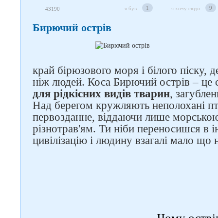
1
9
я був
я хочу сюди
43190
Бирючий острів
край бірюзового моря і білого піску, д
ніж людей. Коса Бирючий острів – це
для рідкісних видів тварин
, загубле
Над берегом кружляють неполохані пти
первозданне, віддаючи лише морською
різнотрав'ям. Ти ніби переносишся в і
цивілізацію і людину взагалі мало що н
Чому острі