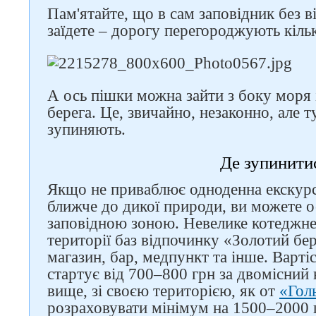
Пам'ятайте, що в сам заповідник без в
заїдете – дорогу перегороджують кільк
А ось пішки можна зайти з боку моря 
берега. Це, звичайно, незаконно, але т
зупиняють.
Де зупинити
Якщо не приваблює одноденна екскурс
ближче до дикої природи, ви можете ос
заповідною зоною. Невелике котеджне
території баз відпочинку «Золотий бер
магазин, бар, медпункт та інше. Варті
стартує від 700–800 грн за двомісний
вище, зі своєю територією, як от
«Гол
розраховувати мінімум на 1500–2000 г