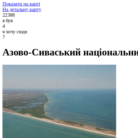
Показати на карті
На детальну карту
22388
я був
4
я хочу сюди
7
Азово-Сиваський національн