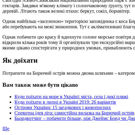
Сьогодні Азово-Сиваський національний природний парк є зоно
гектарів. Завдяки м'якому клімату і солончаковому ґрунту, тут 
деревій. Літають також великі птахи: беркут, сокіл, боривітер.
Однак найбільш «заселеною» територією заповідника є коса Бирю
або перебувають на межі зникнення. Тут є акліматизовані благор
Однак побачити цю красу й вдихнути солоне морське повітря д
відкрили кілька років тому й організували три екскурсійні мар
якими цікаво спостерігати у природних умовах, приваблюють с
Як доїхати
Потрапити на Бирючий острів можна двома шляхами – катером
Вам також може бути цікаво
Куди поїхати на море в Україні: міста, села і дикі пляжі
Куди поїхати в липні в Україні 2019: 26 варіантів
Острови України: 15 загадкових і живописних
Спекотна ідея літа: самостійна вилазка на Бирючий острів
Бьордвотчінг – побачити більше, ніж Джеймс Бонд чи Дж
Ще