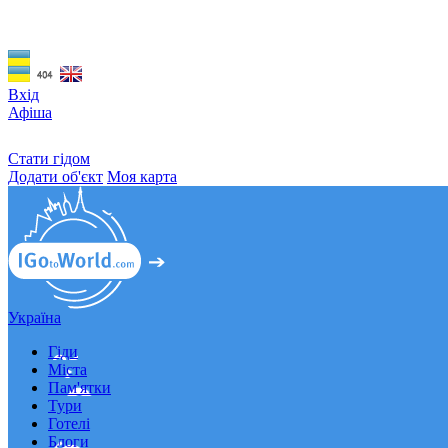
Вхід
Афіша
Стати гідом
Додати об'єкт
Моя карта
Україна
Гіди
Міста
Пам'ятки
Тури
Готелі
Блоги