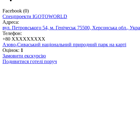
Facebook
(
0
)
Спецпроекти IGOTOWORLD
Адреса:
вул. Петровського 54, м. Генічеськ 75500, Херсонська обл., Укра
Телефон:
+
80 XXXXXXXXX
Азово-Сиваський національний природний парк на карті
Оцінок:
1
Замовити екскурсію
Подивитися готелі поруч