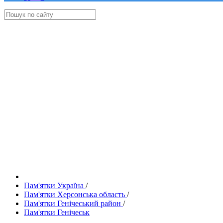
Пам'ятки Україна
/
Пам'ятки Херсонська область
/
Пам'ятки Генічеський район
/
Пам'ятки Генічеськ