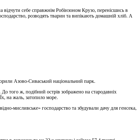
а відчути себе справжнім Робінзоном Крузо, перенісшись в
осподарство, розводять тварин та випікають домашній хліб. А
творили Азово-Сиваський національний парк.
. До того ж, подібний острів зображено на стародавніх
Їх, на жаль, затопило море.
відно-мисливське» господарство та збудували дачу для генсека,