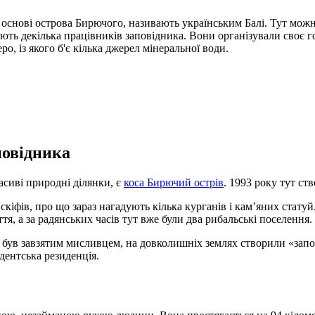
снові острова Бирючого, називають українським Балі. Тут можн
ють декілька працівників заповідника. Вони організували своє г
ро, із якого б'є кілька джерел мінеральної води.
повідника
асиві природні ділянки, є
коса Бирючий острів
. 1993 року тут с
скіфів, про що зараз нагадують кілька курганів і кам’яних статуй
я, а за радянських часів тут вже були два рибальські поселення. 
 був завзятим мисливцем, на довколишніх землях створили «запо
идентська резиденція.