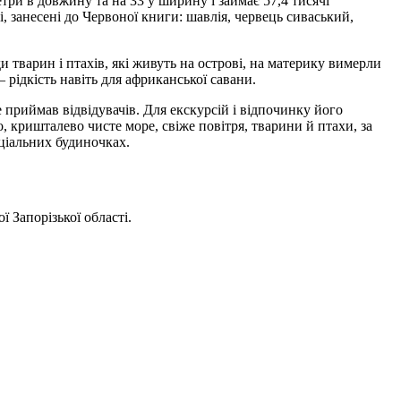
и в довжину та на 33 у ширину і займає 57,4 тисячі
і, занесені до Червоної книги: шавлія, червець сиваський,
 тварин і птахів, які живуть на острові, на материку вимерли
 рідкість навіть для африканської савани.
приймав відвідувачів. Для екскурсій і відпочинку його
, кришталево чисте море, свіже повітря, тварини й птахи, за
ціальних будиночках.
ьої Запорізької області.