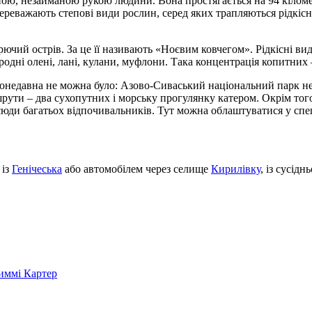
ю, незайманою рукою людини. Вона простягається на 94 кілометр
переважають степові види рослин, серед яких трапляються рідкісн
чий острів. За це її називають «Ноєвим ковчегом». Рідкісні види
одні олені, лані, кулани, муфлони. Така концентрація копитних –
онедавна не можна було: Азово-Сиваський національний парк не 
шрути – два сухопутних і морську прогулянку катером. Окрім того
юди багатьох відпочивальників. Тут можна облаштуватися у спе
 із
Генічеська
або автомобілем через селище
Кирилівку
, із сусідн
иммі Картер