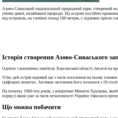
Азово-Сиваський національний природний парк, створений на о
умови дикої, незайманої природи. На острові постійно прожива
під островом, на глибині понад 100 метрів, є підземне прісне озе
Історія створення Азово-Сиваського за
Однією з визначних пам'яток Херсонської області, багатої на кр
Утім, цей острів відомий ще з часів поселення на ньому племен 
скіфських монетах. Активне заселення його почалося з 19 столітт
На початку 1960-тих років, з ініціативи Микити Хрущова, який
поряд із якою уже за часів незалежності України з'явилася през
Що можна побачити