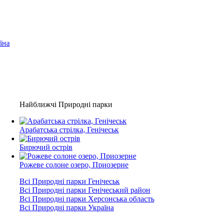
їна
Найближчі Природні парки
Арабатська стрілка, Генічеськ
Бирючий острів
Рожеве солоне озеро, Приозерне
Всі Природні парки Генічеськ
Всі Природні парки Генічеський район
Всі Природні парки Херсонська область
Всі Природні парки Україна