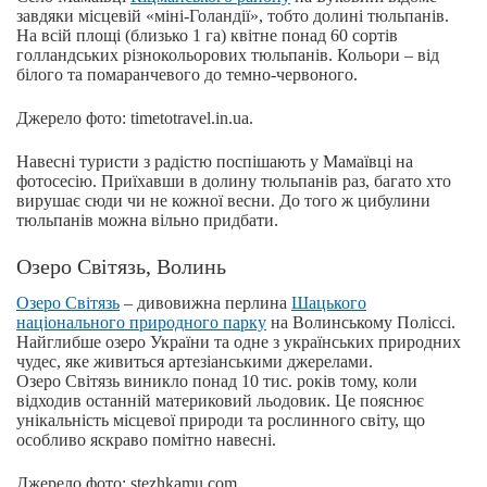
завдяки місцевій «міні-Голандії», тобто долині тюльпанів.
На всій площі (близько 1 га) квітне понад 60 сортів
голландських різнокольорових тюльпанів. Кольори – від
білого та помаранчевого до темно-червоного.
Джерело фото: timetotravel.in.ua.
Навесні туристи з радістю поспішають у Мамаївці на
фотосесію. Приїхавши в долину тюльпанів раз, багато хто
вирушає сюди чи не кожної весни. До того ж цибулини
тюльпанів можна вільно придбати.
Озеро Світязь, Волинь
Озеро Світязь
– дивовижна перлина
Шацького
національного природного парку
на Волинському Поліссі.
Найглибше озеро України та одне з українських природних
чудес, яке живиться артезіанськими джерелами.
Озеро Світязь виникло понад 10 тис. років тому, коли
відходив останній материковий льодовик. Це пояснює
унікальність місцевої природи та рослинного світу, що
особливо яскраво помітно навесні.
Джерело фото: stezhkamu.com.