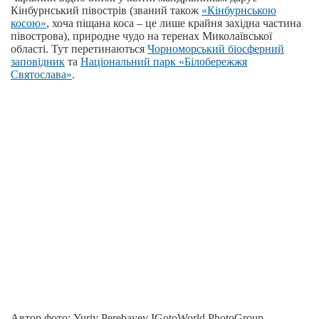
Кінбурнський півострів (званий також
«Кінбурнською
косою»
, хоча піщана коса – це лише крайня західна частина
півострова), природне чудо на теренах Миколаївської
області. Тут перетинаються
Чорноморський біосферний
заповідник
та
Національний парк «Білобережжя
Святослава»
.
Автор фото: Yuriy Perebayev IGotoWorld PhotoGroup.