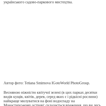
українського садово-паркового мистецтва.
Автор фото: Tetiana Smirnova IGotoWorld PhotoGroup.
Весняною ніжністю квітучої зелені (в цих парках десятки
видів кущів, квітів, дерев, серед яких є і рідкісні рослини)
найкраще милуватися на фоні водоспаду на
Монастирському острові: складається враження, що ви десь