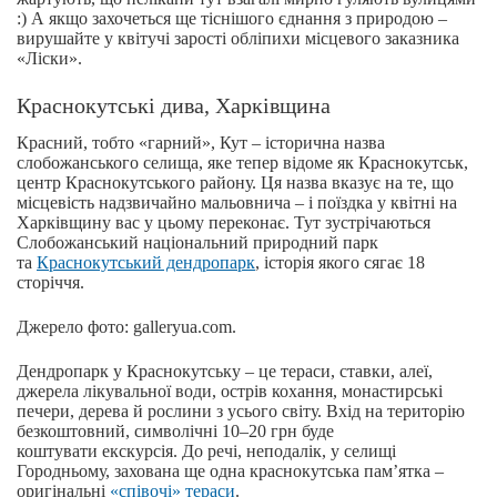
:) А якщо захочеться ще тіснішого єднання з природою –
вирушайте у квітучі зарості обліпихи місцевого заказника
«Ліски».
Краснокутські дива, Харківщина
Красний, тобто «гарний», Кут – історична назва
слобожанського селища, яке тепер відоме як Краснокутськ,
центр Краснокутського району. Ця назва вказує на те, що
місцевість надзвичайно мальовнича – і поїздка у квітні на
Харківщину вас у цьому переконає. Тут зустрічаються
Слобожанський національний природний парк
та
Краснокутський дендропарк
, історія якого сягає 18
сторіччя.
Джерело фото: galleryua.com.
Дендропарк у Краснокутську – це тераси, ставки, алеї,
джерела лікувальної води, острів кохання, монастирські
печери, дерева й рослини з усього світу. Вхід на територію
безкоштовний, символічні 10–20 грн буде
коштувати екскурсія. До речі, неподалік, у селищі
Городньому, захована ще одна краснокутська пам’ятка –
оригінальні
«співочі» тераси
.