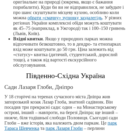
оригінальне на природі (зокрема, якщо є бажання
порибалити). Куди би ви не відправилися, не забудьте і
про шанс скуштувати місцеву кухню, особливо коли
можна
обрати «смачну» зупинку заздалегідь
. У різних
регіонах України комплексні обіди можуть коштувати
як 45–75 (наприклад, в Ужгороді) так і 100–150 гривень
(Львів, Київ).
Вхідні квитки
. Якщо у природних парках можна
відпочивати безкоштовно, то в дендро- та етнопарках
вхід може коштувати до 50 грн. Ціна залежить від
«статусу» квитка (дитячий, студентський, дорослий
тощо), а також від вартості екскурсійного
обслуговування.
Південно-Східна Україна
Сади Лазаря Глоби, Дніпро
У 18 сторіччі на теренах сучасного міста Дніпра жив
запорозький козак Лазар Глоба, знатний садівник. Він
посадив три прекрасні сади: один – на Монастирському
острові, інший – навпроти, на березі Дніпра; ще інший –
нижче, біля тодішньої слободи Половиця. Сьогодні сади
Глоби – вже історія, яка належить двом паркам. Це
парк
Тараса Шевченка
та
парк Лазаря Глоби
– перлини