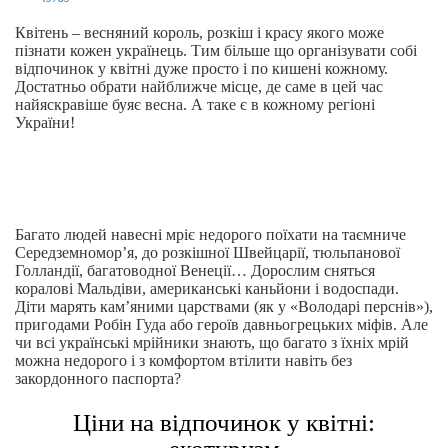
Квітень – весняний король, розкіш і красу якого може
пізнати кожен українець. Тим більше що організувати собі
відпочинок у квітні дуже просто і по кишені кожному.
Достатньо обрати найближче місце, де саме в цей час
найяскравіше буяє весна. А таке є в кожному регіоні
України!
Багато людей навесні мріє недорого поїхати на таємниче
Середземномор’я, до розкішної Швейцарії, тюльпанової
Голландії, багатоводної Венеції… Дорослим сняться
коралові Мальдіви, американські каньйони і водоспади.
Діти марять кам’яними царствами (як у «Володарі перснів»),
пригодами Робін Гуда або героїв давньогрецьких міфів. Але
чи всі українські мрійники знають, що багато з їхніх мрій
можна недорого і з комфортом втілити навіть без
закордонного паспорта?
Ціни на відпочинок у квітні: