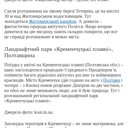
Скеля розташована на лівому березі Тетерева, це на висоті
30 м над Житомирським водосховищем. Тут
знаходиться
Житомирський каньйон
. А довкола –
фантастична природа квітучого Полісся. Якщо вперше
дивитися на цю місцину, навіть складно повірити, що все
це справді розташоване в межах міста.
Ландшафтний парк «Кременчуцькі плавні»,
Полтавщина
Поїздка у квітні на Кременчуцькі плавні (Полтавська обл.) –
шанс насолодитися природою Середнього Придніпров’я,
побачити багато рідкісних квітучих рослин та неймовірних
краєвидів. Місто Кременчук (дві години на авто з
Полтави
і
чотири – з Києва) немов розрізане Дніпром на дві частини, і
на обох не лише мешкають люди, але й буяє природа. Тут і
розташований регіональний ландшафтний парк
«Кременчуцькі плавні».
Джерело фото: koot.in.ua.
Заповідна територія в Кременчуці – не лише материкова, але