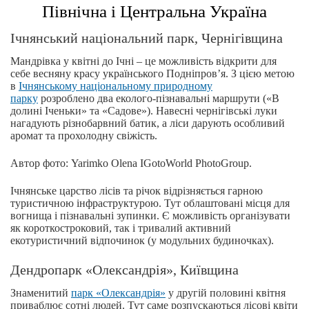
Північна і Центральна Україна
Ічнянський національний парк, Чернігівщина
Мандрівка у квітні до Ічні – це можливість відкрити для
себе весняну красу українського Подніпров’я. З цією метою
в
Ічнянському національному природному
парку
розроблено два еколого-пізнавальні маршрути («В
долині Іченьки» та «Садове»). Навесні чернігівські луки
нагадують різнобарвний батик, а ліси дарують особливий
аромат та прохолодну свіжість.
Автор фото: Yarimko Olena IGotoWorld PhotoGroup.
Ічнянське царство лісів та річок відрізняється гарною
туристичною інфраструктурою. Тут облаштовані місця для
вогнища і пізнавальні зупинки. Є можливість організувати
як короткостроковий, так і тривалий активний
екотуристичний відпочинок (у модульних будиночках).
Дендропарк «Олександрія», Київщина
Знаменитий
парк «Олександрія»
у другій половині квітня
приваблює сотні людей. Тут саме розпускаються лісові квіти