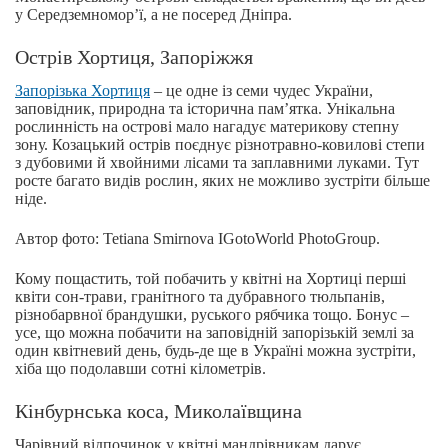
у Середземномор’ї, а не посеред Дніпра.
Острів Хортиця, Запоріжжя
Запорізька Хортиця
– це одне із семи чудес України,
заповідник, природна та історична пам’ятка. Унікальна
рослинність на острові мало нагадує материкову степну
зону. Козацький острів поєднує різнотравно-ковилові степи
з дубовими й хвойними лісами та заплавними луками. Тут
росте багато видів рослин, яких не можливо зустріти більше
ніде.
Автор фото: Tetiana Smirnova IGotoWorld PhotoGroup.
Кому пощастить, той побачить у квітні на Хортиці перші
квіти сон-трави, гранітного та дубравного тюльпанів,
різнобарвної брандушки, руського рябчика тощо. Бонус –
усе, що можна побачити на заповідній запорізькій землі за
один квітневий день, будь-де ще в Україні можна зустріти,
хіба що подолавши сотні кілометрів.
Кінбурнська коса, Миколаївщина
Чарівний відпочинок у квітні мандрівникам дарує