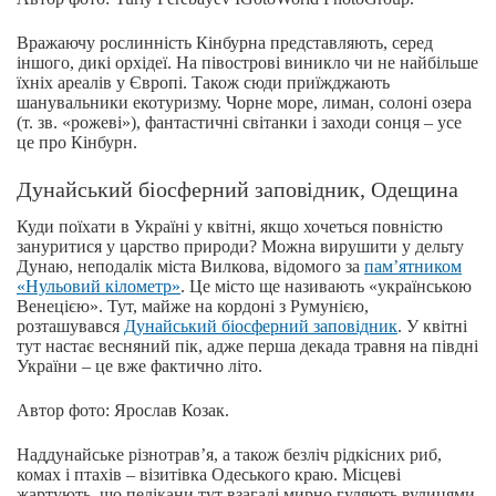
Вражаючу рослинність Кінбурна представляють, серед
іншого, дикі орхідеї. На півострові виникло чи не найбільше
їхніх ареалів у Європі. Також сюди приїжджають
шанувальники екотуризму. Чорне море, лиман, солоні озера
(т. зв. «рожеві»), фантастичні світанки і заходи сонця – усе
це про Кінбурн.
Дунайський біосферний заповідник, Одещина
Куди поїхати в Україні у квітні, якщо хочеться повністю
зануритися у царство природи? Можна вирушити у дельту
Дунаю, неподалік міста Вилкова, відомого за
пам’ятником
«Нульовий кілометр»
. Це місто ще називають «українською
Венецією». Тут, майже на кордоні з Румунією,
розташувався
Дунайський біосферний заповідник
. У квітні
тут настає весняний пік, адже перша декада травня на півдні
України – це вже фактично літо.
Автор фото: Ярослав Козак.
Наддунайське різнотрав’я, а також безліч рідкісних риб,
комах і птахів – візитівка Одеського краю. Місцеві
жартують, що пелікани тут взагалі мирно гуляють вулицями