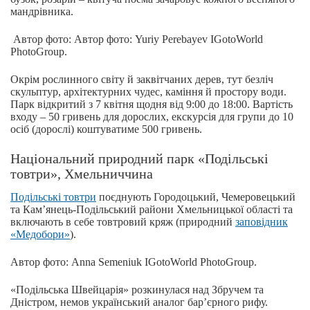
мандрівника.
Автор фото: Автор фото: Yuriy Perebayev IGotoWorld
PhotoGroup.
Окрім рослинного світу й заквітчаних дерев, тут безліч
скульптур, архітектурних чудес, каміння й простору води.
Парк відкритий з 7 квітня щодня від 9:00 до 18:00. Вартість
входу – 50 гривень для дорослих, екскурсія для групи до 10
осіб (дорослі) коштуватиме 500 гривень.
Національний природний парк «Подільські
товтри», Хмельниччина
Подільські товтри
поєднують Городоцький, Чемеровецький
та Кам’янець-Подільський райони Хмельницької області та
включають в себе товтровий кряж (природний
заповідник
«Медобори»
).
Автор фото: Anna Semeniuk IGotoWorld PhotoGroup.
«Подільська Швейцарія» розкинулася над Збручем та
Дністром, немов український аналог бар’єрного рифу.