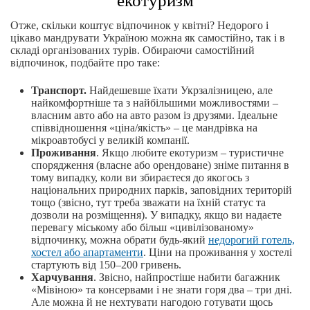
екотуризм
Отже, скільки коштує відпочинок у квітні? Недорого і
цікаво мандрувати Україною можна як самостійно, так і в
складі організованих турів. Обираючи самостійний
відпочинок, подбайте про таке:
Транспорт.
Найдешевше їхати Укрзалізницею, але
найкомфортніше та з найбільшими можливостями –
власним авто або на авто разом із друзями. Ідеальне
співвідношення «ціна/якість» – це мандрівка на
мікроавтобусі у великій компанії.
Проживання
. Якщо любите екотуризм – туристичне
спорядження (власне або орендоване) зніме питання в
тому випадку, коли ви збираєтеся до якогось з
національних природних парків, заповідних територій
тощо (звісно, тут треба зважати на їхній статус та
дозволи на розміщення). У випадку, якщо ви надаєте
перевагу міському або більш «цивілізованому»
відпочинку, можна обрати будь-який
недорогий готель,
хостел або апартаменти
. Ціни на проживання у хостелі
стартують від 150–200 гривень.
Харчування
. Звісно, найпростіше набити багажник
«Мівіною» та консервами і не знати горя два – три дні.
Але можна й не нехтувати нагодою готувати щось