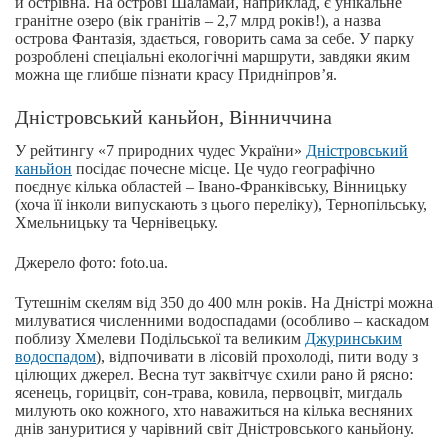
й острівна. На острові Шаламай, наприклад, є унікальне
гранітне озеро (вік гранітів – 2,7 млрд років!), а назва
острова Фантазія, здається, говорить сама за себе. У парку
розроблені спеціальні екологічні маршрути, завдяки яким
можна ще глибше пізнати красу Придніпров’я.
Дністровський каньйон, Вінниччина
У рейтингу «7 природних чудес України»
Дністровський
каньйон
посідає почесне місце. Це чудо географічно
поєднує кілька областей – Івано-Франківську, Вінницьку
(хоча її інколи випускають з цього переліку), Тернопільську,
Хмельницьку та Чернівецьку.
Джерело фото: foto.ua.
Тутешнім скелям від 350 до 400 млн років. На Дністрі можна
милуватися численними водоспадами (особливо – каскадом
поблизу Хмелеви Подільської та великим
Джуринським
водоспадом
), відпочивати в лісовій прохолоді, пити воду з
цілющих джерел. Весна тут заквітчує схили рано й рясно:
ясенець, горицвіт, сон-трава, ковила, первоцвіт, мигдаль
милують око кожного, хто наважиться на кілька весняних
днів зануритися у чарівний світ Дністровського каньйону.