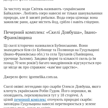
За чистоту води Світязь називають «українським
Байкалом». Люблять озеро навесні не тільки шанувальники
природи, але й завзяті рибалки. Вода озера цілюща: вона
заживляє рани, адже містить йод, срібло і навіть гліцерин.
Печерний комплекс «Скелі Довбуша», Івано-
Франківщина
Ці скелі історично називалися Бубниськими. Вони
знаходяться біля сіл Бубнище та Поляниця на Гуцульщині
(Івано-Франківська обл.) та села Труханів (Львівщина,
урочище Заломи). Завдяки формі та кількості скель (а їм
понад 70 млн років!) багато мандрівників відгукується про
це місце як про справжнє «кам’яне царство».
Джерело фото: igormelika.com.ua.
Скелі овіяні легендами про скарби Олекси Довбуша, якого
кличуть українським Робін Гудом. Його опришки, як
оповідають, переховувалися тут у 18 сторіччі. А
цілий
печерний комплекс
оточують природні скарби:
заповідна Гуцульщина навесні перетворюється у зелене