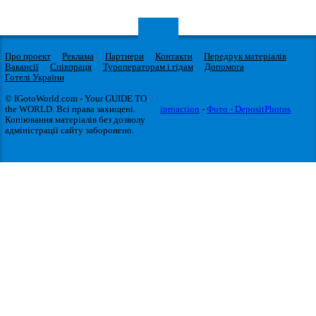
Про проект
Реклама
Партнери
Контакти
Передрук матеріалів
Вакансії
Співпраця
Туроператорам і гідам
Допомога
Готелі України
© IGotoWorld.com - Your GUIDE TO
the WORLD. Всі права захищені.
iproaction
-
Фото - DepositPhotos
Копіювання матеріалів без дозволу
адміністрації сайту заборонено.