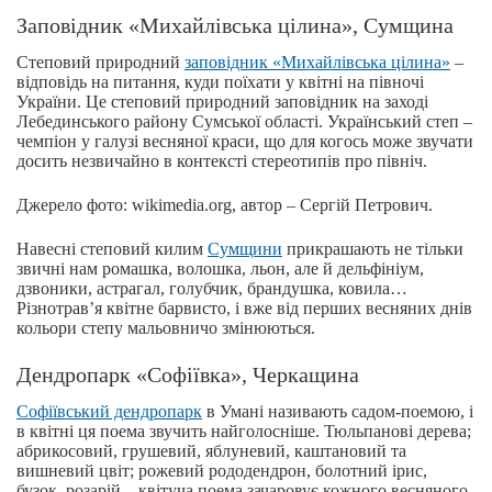
Заповідник «Михайлівська цілина», Сумщина
Степовий природний
заповідник «Михайлівська цілина»
–
відповідь на питання, куди поїхати у квітні на півночі
України. Це степовий природний заповідник на заході
Лебединського району Сумської області. Український степ –
чемпіон у галузі весняної краси, що для когось може звучати
досить незвичайно в контексті стереотипів про північ.
Джерело фото: wikimedia.org, автор – Сергій Петрович.
Навесні степовий килим
Сумщини
прикрашають не тільки
звичні нам ромашка, волошка, льон, але й дельфініум,
дзвоники, астрагал, голубчик, брандушка, ковила…
Різнотрав’я квітне барвисто, і вже від перших весняних днів
кольори степу мальовничо змінюються.
Дендропарк «Софіївка», Черкащина
Софіївський дендропарк
в Умані називають садом-поемою, і
в квітні ця поема звучить найголосніше. Тюльпанові дерева;
абрикосовий, грушевий, яблуневий, каштановий та
вишневий цвіт; рожевий рододендрон, болотний ірис,
бузок, розарій – квітуча поема зачаровує кожного весняного