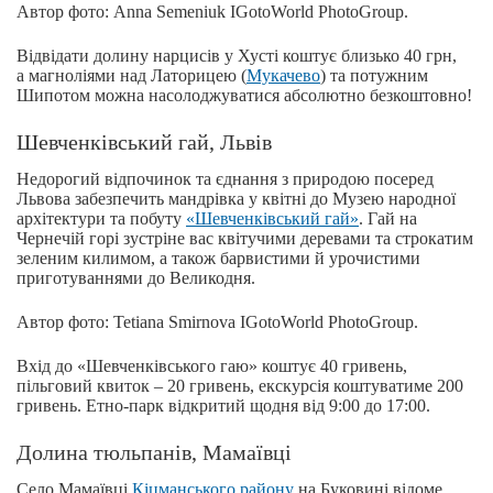
Автор фото: Anna Semeniuk IGotoWorld PhotoGroup.
Відвідати долину нарцисів у Хусті коштує близько 40 грн,
а магноліями над Латорицею (
Мукачево
) та потужним
Шипотом можна насолоджуватися абсолютно безкоштовно!
Шевченківський гай, Львів
Недорогий відпочинок та єднання з природою посеред
Львова забезпечить мандрівка у квітні до Музею народної
архітектури та побуту
«Шевченківський гай»
. Гай на
Чернечій горі зустріне вас квітучими деревами та строкатим
зеленим килимом, а також барвистими й урочистими
приготуваннями до Великодня.
Автор фото: Tetiana Smirnova IGotoWorld PhotoGroup.
Вхід до «Шевченківського гаю» коштує 40 гривень,
пільговий квиток – 20 гривень, екскурсія коштуватиме 200
гривень. Етно-парк відкритий щодня від 9:00 до 17:00.
Долина тюльпанів, Мамаївці
Село Мамаївці
Кіцманського району
на Буковині відоме