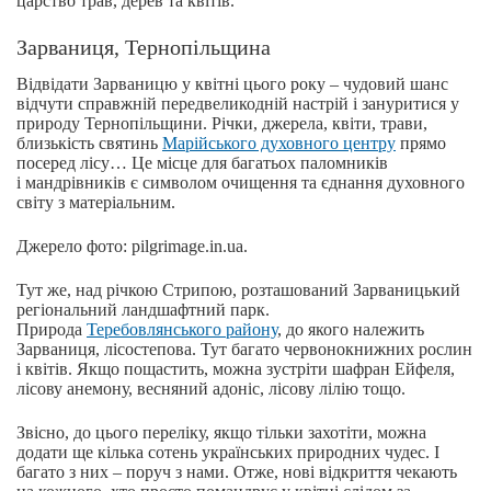
царство трав, дерев та квітів.
Зарваниця, Тернопільщина
Відвідати Зарваницю у квітні цього року – чудовий шанс
відчути справжній передвеликодній настрій і зануритися у
природу Тернопільщини. Річки, джерела, квіти, трави,
близькість святинь
Марійського духовного центру
прямо
посеред лісу… Це місце для багатьох паломників
і мандрівників є символом очищення та єднання духовного
світу з матеріальним.
Джерело фото: pilgrimage.in.ua.
Тут же, над річкою Стрипою, розташований Зарваницький
регіональний ландшафтний парк.
Природа
Теребовлянського району
, до якого належить
Зарваниця, лісостепова. Тут багато червонокнижних рослин
і квітів. Якщо пощастить, можна зустріти шафран Ейфеля,
лісову анемону, весняний адоніс, лісову лілію тощо.
Звісно, до цього переліку, якщо тільки захотіти, можна
додати ще кілька сотень українських природних чудес. І
багато з них – поруч з нами. Отже, нові відкриття чекають