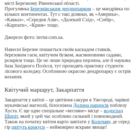
місті Березному Рівненської області.
Прогулянка
Березнівським дендропарком
– це мандрівка по
кількох континентах. Тут є такі ділянки, як «Америка»,
«Кавказ», «Середня Азія», «Далекий Схід», «Сибір»,
«Карпати», «Крим» тощо.
Джерело фото: invtur.com.ua.
Навесні Березне пишається своїм каскадом ставків,
березовим гаєм, квітучим бузком, жасминовими садами,
розарієм тощо. Це не лише природна перлина, але й наукова
база Західного Полісся, тут проходять практику студенти
лісового коледжу. Особливою окрасою дендропарку є острів
кохання.
Квітучий маршрут, Закарпаття
Закарпаття у квітні – це цвітіння сакури в Ужгороді, чарівні
мукачівські магнолії, білосніжна
Долина нарцисів
поблизу
Хуста. Є ще одне спеціальне «весняне» місце –
водоспад
Шипіт
, який у цей час особливо сильний і повноводний.
Також на початку квітня варто завітати у
Колочаву
, де серед
гір
цвітуть крокуси
– неймовірно яскраве явище!