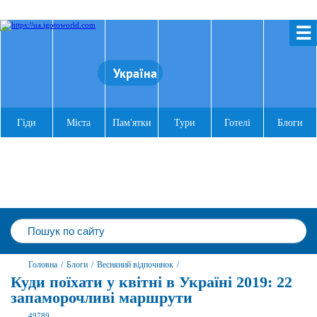
☰
Україна
Гіди
Міста
Пам'ятки
Тури
Готелі
Блоги
Головна
/
Блоги
/
Весняний відпочинок
/
Куди поїхати у квітні в Україні 2019: 22
запаморочливі маршрути
49789