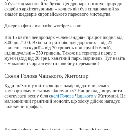
й буяє сад магнолій та бузок. Дендропарк поєднує природні
скарби з архітектурними – колись він був спланований як
аналог шедеврів європейського паркового мистецтва.
Джерело фото: mamache.wordpress.com.
Від 15 квітня дендропарк «Олександрія» працює щодня від
8:00 до 21:00. Вхід на територію для дорослих – від 25
гривень, екскурсії – від 70 гривень при групі із 6 осіб,
індивідуальні – 350 гривень. Також на території парку є
музей (вхід від 20 грн), канатний парк, звіринець. Тут навіть
є можливість організувати шлюбну церемонію!
Скеля Голова Чацького, Житомир
Куди поїхати у квітні, якщо є намір віддати перевагу
комфортному міському відпочинку? Наприклад, вирушити
святкувати весну біля
скелі Голова Чацького
у Житомирі. Це
мальовничий гранітний моноліт, що збоку дійсно нагадує
чоловічий профіль.
Джерело фото: wikipedia.org, автор – Денис Вітченко.