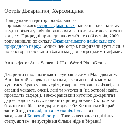
Острів Джарилгач, Херсонщина
Відвідування території найбільшого
чорноморського
острова Джарилгач
навесні – ідея на тему
«куди поїхати у квітні», якщо вам раптом захотілося втекти
від усіх. Природні принади, що їх таїть у собі острів, 2009
року ввійшли до складу
Джарилгацького національного
природного парку
. Колись цей острів покривали густі ліси, а
його історія пов’язана з багатьма давньогрецькими міфами.
Автор фото: Anna Semeniuk IGotoWorld PhotoGroup.
Джарилгач іноді називають «українськими Мальдівами».
Він відомий завдяки дельфінам, з якими навіть можна
купатися. Зранку і ввечері тут чарівні сонячні пейзажі, а в
саванні чекають олені, лані та муфлони (на острові навіть
проводять сафарі!). Також райський куточок Джарилгач
дарує радість всім, хто любить рибну ловлю. Якщо ж ви
бажаєте ще більше відкрити для себе Херсонський край,
завітайте до
заповідника «Асканія-Нова»
та на
загадковий
Бирючий острів
. Такого весняного цвітіння
степу, як там, не зустрінеш більше ніде в Україні!