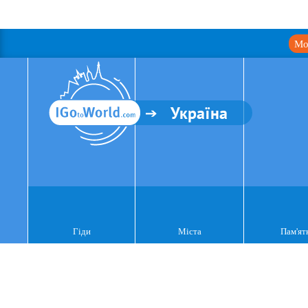
Мо
Україна
Гіди
Міста
Пам'ят