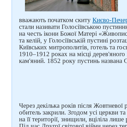
вважають початком скиту
Києво-Печер
стали називати Голосіївською пустин
на честь ікони Божої Матері «Живопи
та келій, у Голосіївській пустині розт
Київських митрополитів, готель та го
1910–1912 роках на місці дерев'яного
кам'яний. 1852 року пустинь названа
Слідкуйте за нами в
соцмережах
Через декілька років після Жовтневої р
обитель закрили. Згодом усі церкви та
на її території, знищили, вціліла лише
Під час Другої світової війни через те