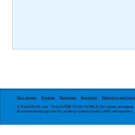
Про проект
Реклама
Партнери
Контакти
Передрук матеріал
© IGotoWorld.com - Your GUIDE TO the WORLD. Всі права захищені.
Копіювання матеріалів без дозволу адміністрації сайту заборонено.