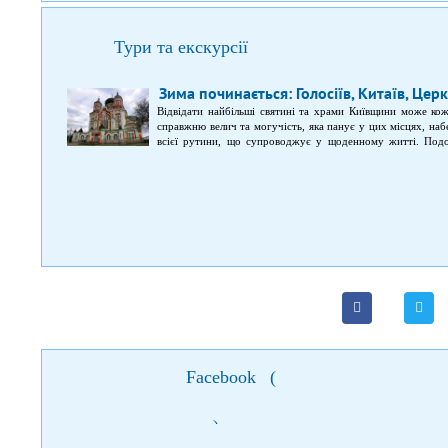
Тури та екскурсії
Зима починається: Голосіїв, Китаїв, Це
Відвідати найбільші святині та храми Київщини може ко
справжню велич та могучість, яка панує у цих місцях, наб
всієї рутини, що супроводжує у щоденному житті. Подо
подорож по Китаївській та Голосіївській пустелях. Екскур
в історичній місцевості Голосіївського району Києва –
Церковщини, де був побудований Гнилецький монастир. До 
підземні ходи та печери, що не поступалися аналогічним в
завалені.
Facebook
(
)