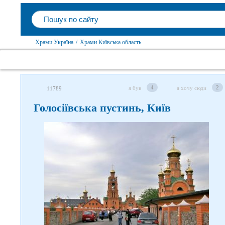
Храми Україна
/
Храми Київська область
4
2
я був
я хочу сюди
11789
Голосіївська пустинь, Київ