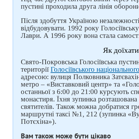
пустині проходила друга лінія оборон
Після здобуття Україною незалежност
відбудовувати. 1992 року Голосіївську
Лаври. А 1996 року вона стала самос
Як доїхати
Свято-Покровська Голосіївська пусти
території
Голосіївського національног
адресою: вулиця Полковника Затєвахін
метро – «Виставковий центр» та «Голос
останньої з 6:00 до 21:00 курсують сп
монастиря. Їхня зупинка розташована 
святителів. Також можна добратися г
маршрутні таксі №1, 212 (зупинка «В
Потєхіна»).
Вам також може бути цікаво