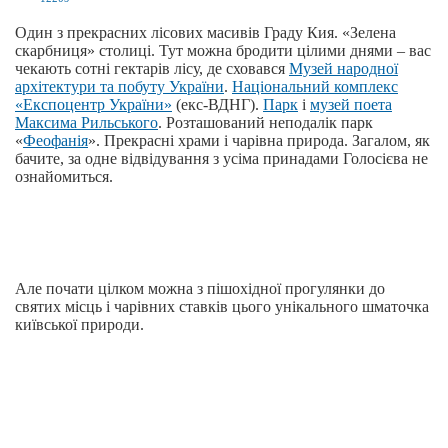
Один з прекрасних лісових масивів Граду Кия. «Зелена
скарбниця» столиці. Тут можна бродити цілими днями – вас
чекають сотні гектарів лісу, де сховався
Музей народної
архітектури та побуту України
.
Національний комплекс
«Експоцентр України»
(екс-ВДНГ).
Парк
і
музей поета
Максима Рильського
. Розташований неподалік парк
«
Феофанія
». Прекрасні храми і чарівна природа. Загалом, як
бачите, за одне відвідування з усіма принадами Голосієва не
ознайомиться.
Але почати цілком можна з пішохідної прогулянки до
святих місць і чарівних ставків цього унікального шматочка
київської природи.