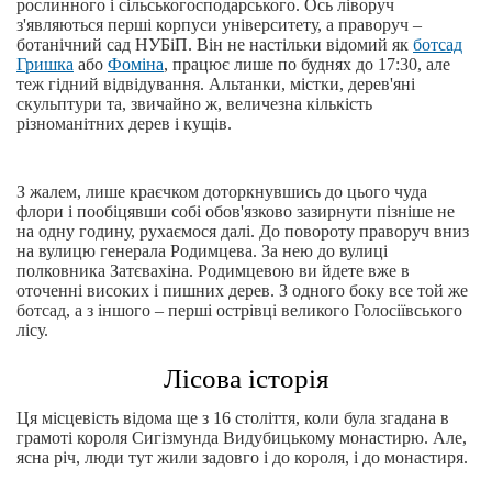
рослинного і сільськогосподарського. Ось ліворуч
з'являються перші корпуси університету, а праворуч –
ботанічний сад НУБіП. Він не настільки відомий як
ботсад
Гришка
або
Фоміна
, працює лише по буднях до 17:30, але
теж гідний відвідування. Альтанки, містки, дерев'яні
скульптури та, звичайно ж, величезна кількість
різноманітних дерев і кущів.
З жалем, лише краєчком доторкнувшись до цього чуда
флори і пообіцявши собі обов'язково зазирнути пізніше не
на одну годину, рухаємося далі. До повороту праворуч вниз
на вулицю генерала Родимцева. За нею до вулиці
полковника Затєвахіна. Родимцевою ви йдете вже в
оточенні високих і пишних дерев. З одного боку все той же
ботсад, а з іншого – перші острівці великого Голосіївського
лісу.
Лісова історія
Ця місцевість відома ще з 16 століття, коли була згадана в
грамоті короля Сигізмунда Видубицькому монастирю. Але,
ясна річ, люди тут жили задовго і до короля, і до монастиря.