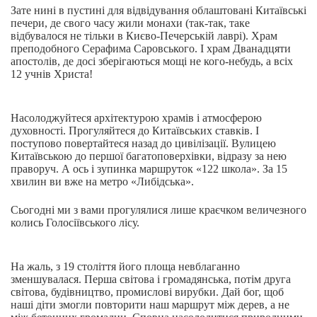
Зате нині в пустині для відвідування облаштовані Китаївські
печери, де свого часу жили монахи (так-так, таке
відбувалося не тільки в Києво-Печерській лаврі). Храм
преподобного Серафима Саровського. І храм Дванадцяти
апостолів, де досі зберігаються мощі не кого-небудь, а всіх
12 учнів Христа!
Насолоджуйтеся архітектурою храмів і атмосферою
духовності. Прогуляйтеся до Китаївських ставків. І
поступово повертайтеся назад до цивілізації. Вулицею
Китаївською до першої багатоповерхівки, відразу за нею
праворуч. А ось і зупинка маршруток «122 школа». За 15
хвилин ви вже на метро «Либідська».
Сьогодні ми з вами прогулялися лише краєчком величезного
колись Голосіївського лісу.
На жаль, з 19 століття його площа невблаганно
зменшувалася. Перша світова і громадянська, потім друга
світова, будівництво, промислові вирубки. Дай бог, щоб
наші діти змогли повторити наш маршрут між дерев, а не