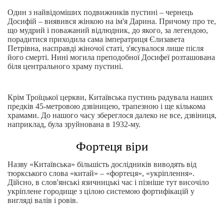
Один з найвідоміших подвижників пустині – чернець
Досифій – виявився жінкою на ім'я Дарина. Причому про те,
що мудрий і поважаний відлюдник, до якого, за легендою,
порадитися приходила сама імператриця Єлизавета
Петрівна, насправді жіночої статі, з'ясувалося лише після
його смерті. Нині могила преподобної Досифеї розташована
біля центрального храму пустині.
Крім Троїцької церкви, Китаївська пустинь радувала наших
предків 45-метровою дзвіницею, трапезною і ще кількома
храмами. До нашого часу збереглося далеко не все, дзвіниця,
наприклад, була зруйнована в 1932-му.
Фортеця віри
Назву «Китаївська» більшість дослідників виводять від
тюркського слова «китай» – «фортеця», «укріплення».
Дійсно, в слов'янські язичницькі час і пізніше тут височіло
укріплене городище з цілою системою фортифікацій у
вигляді валів і ровів.