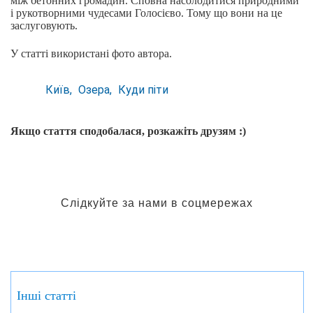
між бетонних громадин. Сповна насолодитися природними
і рукотворними чудесами Голосієво. Тому що вони на це
заслуговують.
У статті використані фото автора.
Київ
Озера
Куди піти
Якщо стаття сподобалася, розкажіть друзям :)
Слідкуйте за нами в соцмережах
Інші статті