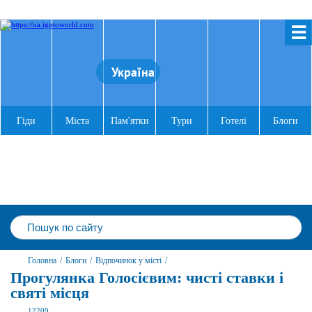
☰
Україна
Гіди
Міста
Пам'ятки
Тури
Готелі
Блоги
Головна
/
Блоги
/
Відпочинок у місті
/
Прогулянка Голосієвим: чисті ставки і
святі місця
12209