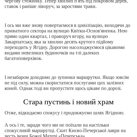
чергову стежинку. Тепер хвилин п'ять під покровом дерев,
ставок і раніше ліворуч, за заростями трави.
І ось ми вже знову повертаємося в цивілізацію, виходячи до
приватного сектора на вулицю Квітки-Основ'яненка. Нею
прямо один квартал, і праворуч вгору, на вулицю
Закарпатську, яка за хвилин десять крутого підйому
переходить у Ягідну. Дорогою насолоджуємося цікавими
видами невеликих будиночків на тлі далеких
багатоповерхівок.
І незабаром доходимо до зупинки маршрутки. Якщо зовсім
не під силу, можна скористатися послугами цих залізних
коней. Однак тоді ви пропустите щось цікаве по дорозі.
Стара пустинь і новий храм
Отже, відкидаємо спокусу і продовжуємо шлях Ягідною.
А ось і те, заради чого ми не поїхали на настільки
спокусливій маршрутці. Скит Києво-Печерської лаври на
честь ікони Божої Матері «Печерська».