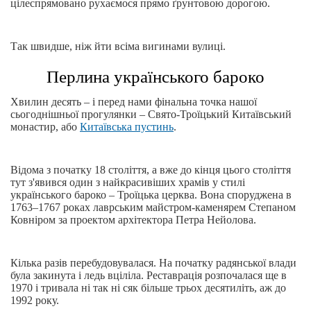
цілеспрямовано рухаємося прямо ґрунтовою дорогою.
Так швидше, ніж йти всіма вигинами вулиці.
Перлина українського бароко
Хвилин десять – і перед нами фінальна точка нашої
сьогоднішньої прогулянки – Свято-Троїцький Китаївський
монастир, або
Китаївська пустинь
.
Відома з початку 18 століття, а вже до кінця цього століття
тут з'явився один з найкрасивіших храмів у стилі
українського бароко – Троїцька церква. Вона споруджена в
1763–1767 роках лаврським майстром-каменярем Степаном
Ковніром за проектом архітектора Петра Нейолова.
Кілька разів перебудовувалася. На початку радянської влади
була закинута і ледь вціліла. Реставрація розпочалася ще в
1970 і тривала ні так ні сяк більше трьох десятиліть, аж до
1992 року.