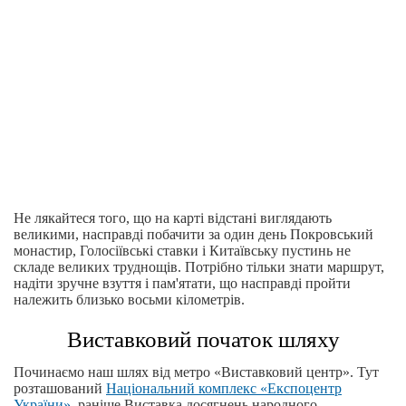
Не лякайтеся того, що на карті відстані виглядають
великими, насправді побачити за один день Покровський
монастир, Голосіївські ставки і Китаївську пустинь не
складе великих труднощів. Потрібно тільки знати маршрут,
надіти зручне взуття і пам'ятати, що насправді пройти
належить близько восьми кілометрів.
Виставковий початок шляху
Починаємо наш шлях від метро «Виставковий центр». Тут
розташований
Національний комплекс «Експоцентр
України»
, раніше Виставка досягнень народного