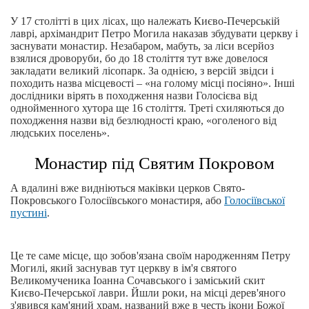
У 17 столітті в цих лісах, що належать Києво-Печерській
лаврі, архімандрит Петро Могила наказав збудувати церкву і
заснувати монастир. Незабаром, мабуть, за ліси всерйоз
взялися дроворуби, бо до 18 століття тут вже довелося
закладати великий лісопарк. За однією, з версій звідси і
походить назва місцевості – «на голому місці посіяно». Інші
дослідники вірять в походження назви Голосієва від
однойменного хутора ще 16 століття. Треті схиляються до
походження назви від безлюдності краю, «оголеного від
людських поселень».
Монастир під Святим Покровом
А вдалині вже видніються маківки церков Свято-
Покровського Голосіївського монастиря, або
Голосіївської
пустині
.
Це те саме місце, що зобов'язана своїм народженням Петру
Могилі, який заснував тут церкву в ім'я святого
Великомученика Іоанна Сочавського і заміський скит
Києво-Печерської лаври. Йшли роки, на місці дерев'яного
з'явився кам'яний храм, названий вже в честь ікони Божої