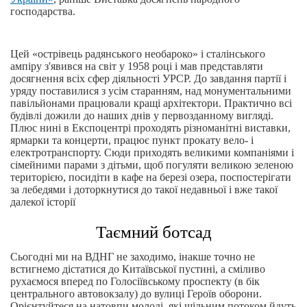
господарства.
Цей «острівець радянського необароко» і сталінського
ампіру з'явився на світ у 1958 році і мав представляти
досягнення всіх сфер діяльності УРСР. До завдання партії і
уряду поставилися з усім старанням, над монументальними
павільйонами працювали кращі архітектори. Практично всі
будівлі дожили до наших днів у первозданному вигляді.
Плюс нині в Експоцентрі проходять різноманітні виставки,
ярмарки та концерти, працює пункт прокату вело- і
електротранспорту. Сюди приходять великими компаніями і
сімейними парами з дітьми, щоб погуляти великою зеленою
територією, посидіти в кафе на березі озера, поспостерігати
за лебедями і доторкнутися до такої недавньої і вже такої
далекої історії
Таємний ботсад
Сьогодні ми на ВДНГ не заходимо, інакше точно не
встигнемо дістатися до Китаївської пустині, а сміливо
рухаємося вперед по Голосіївському проспекту (в бік
центрального автовокзалу) до вулиці Героїв оборони.
Орієнтуйтеся на натовпи молоді, які щільним потоком йдуть