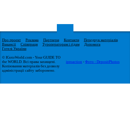
Про проект
Реклама
Партнери
Контакти
Передрук матеріалів
Вакансії
Співпраця
Туроператорам і гідам
Допомога
Готелі України
© IGotoWorld.com - Your GUIDE TO
the WORLD. Всі права захищені.
iproaction
-
Фото - DepositPhotos
Копіювання матеріалів без дозволу
адміністрації сайту заборонено.