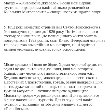
Матері – «Живоносне Джерело». Росли нові церкви,
пустинь попрацювала навіть літньою резиденцією
Київських Митрополитів – священноархімандритів лаври.
У 1852 році монастир отримав ім'я Свято-Покровського і
благополучно прожив до 1926 року. Потім настали часи
атеїзму, за ними війна. До повноцінного життя обитель
повернулася в 1993 році як скит Києво-Печерської лаври. За
три роки став самостійним монастирем, нині однією з
найпопулярніших духовних точок усього Києва.
Місце вражаюче і явно не бідне. Храми червоної цегли, не
один і не два, витончена дзвіниця, інші монастирські
будівлі, типу чернечого і адміністративного корпусів.
Будинок намісника з домовою церквою на честь святих
Царствених Страстотерпців, готель, безліч найкрасивіших
квітів, дуже затишний цвинтар, стіна, здатна стримати
тумени Бату-хана. І активно вируюче будівництво.
Монастир продовжує розширюватися. Привертаючи все
більше паломників і туристів. Для їх зручності навіть
пустили спеціальний автобусний маршрут від метро
«Голосіївська».