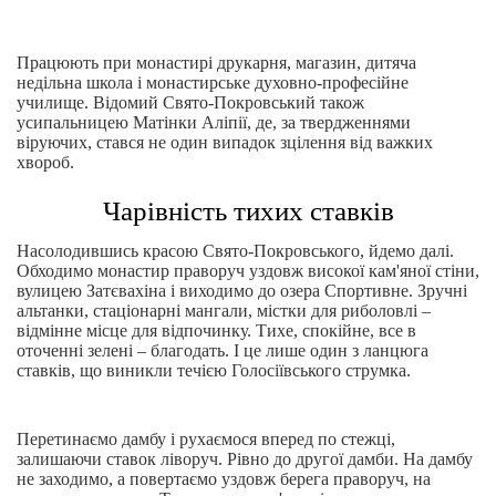
Працюють при монастирі друкарня, магазин, дитяча
недільна школа і монастирське духовно-професійне
училище. Відомий Свято-Покровський також
усипальницею Матінки Аліпії, де, за твердженнями
віруючих, стався не один випадок зцілення від важких
хвороб.
Чарівність тихих ставків
Насолодившись красою Свято-Покровського, йдемо далі.
Обходимо монастир праворуч уздовж високої кам'яної стіни,
вулицею Затєвахіна і виходимо до озера Спортивне. Зручні
альтанки, стаціонарні мангали, містки для риболовлі –
відмінне місце для відпочинку. Тихе, спокійне, все в
оточенні зелені – благодать. І це лише один з ланцюга
ставків, що виникли течією Голосіївського струмка.
Перетинаємо дамбу і рухаємося вперед по стежці,
залишаючи ставок ліворуч. Рівно до другої дамби. На дамбу
не заходимо, а повертаємо уздовж берега праворуч, на