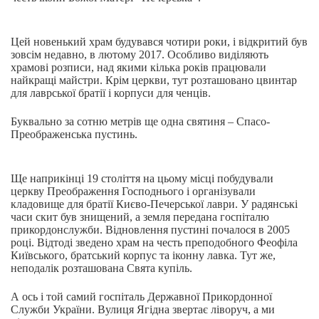
Цей новенький храм будувався чотири роки, і відкритий був
зовсім недавно, в лютому 2017. Особливо виділяють
храмові розписи, над якими кілька років працювали
найкращі майстри. Крім церкви, тут розташовано цвинтар
для лаврської братії і корпуси для ченців.
Буквально за сотню метрів ще одна святиня – Спасо-
Преображенська пустинь.
Ще наприкінці 19 століття на цьому місці побудували
церкву Преображення Господнього і організували
кладовище для братії Києво-Печерської лаври. У радянські
часи скит був знищений, а земля передана госпіталю
прикордонслужби. Відновлення пустині почалося в 2005
році. Відтоді зведено храм на честь преподобного Феофіла
Київського, братський корпус та іконну лавка. Тут же,
неподалік розташована Свята купіль.
А ось і той самий госпіталь Державної Прикордонної
Служби України. Вулиця Ягідна звертає ліворуч, а ми