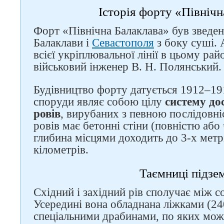
Історія форту «Північн
Форт «Північна Балаклава» був зведен
Слідкуйте за нами в
Балаклави і
Севастополя
з боку суші. 
соцмережах
всієї укріплювальної лінії в цьому рай
військовий інженер В. Н. Полянський.
Будівництво форту датується 1912–19
споруди являє собою цілу
систему до
ровів
, вирубаних з певною послідовніс
ровів має бетонні стіни (повністю або
глибина місцями доходить до 3-х метрі
кілометрів.
Таємниці підзе
Східний і західний рів сполучає між 
Усередині вона обладнана ліжками (24
спеціальними драбинами, по яких мож