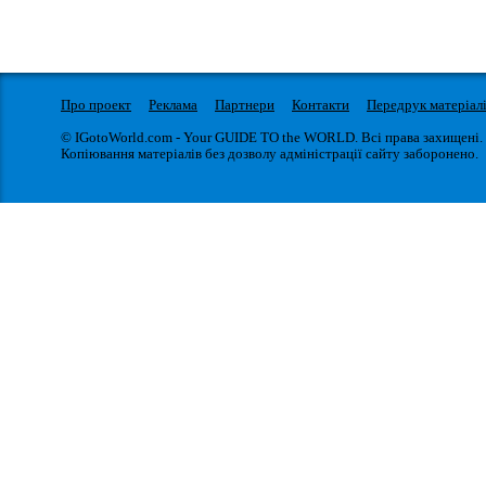
Про проект
Реклама
Партнери
Контакти
Передрук матеріал
© IGotoWorld.com - Your GUIDE TO the WORLD. Всі права захищені.
Копіювання матеріалів без дозволу адміністрації сайту заборонено.