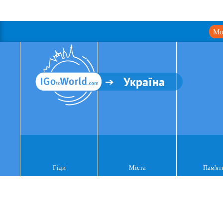
Мо
Україна
Гіди
Міста
Пам'ят