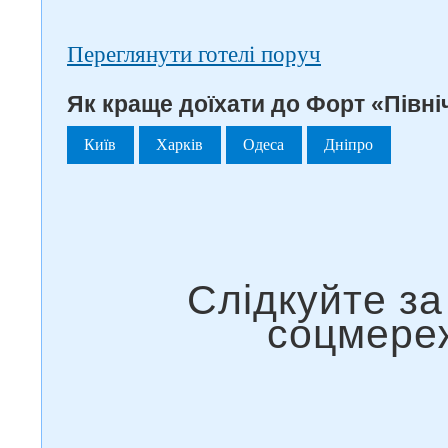
Переглянути готелі поруч
Як краще доїхати до Форт «Півні
Київ
Харків
Одеса
Дніпро