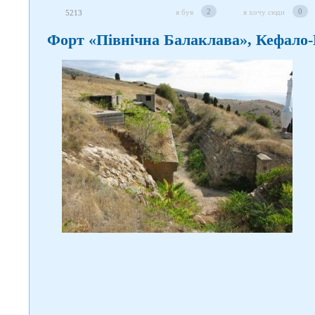
2
0
я був
я хочу сюди
5213
Форт «Північна Балаклава», Кефало-