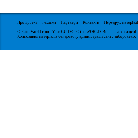
Про проект
Реклама
Партнери
Контакти
Передрук матеріал
© IGotoWorld.com - Your GUIDE TO the WORLD. Всі права захищені.
Копіювання матеріалів без дозволу адміністрації сайту заборонено.