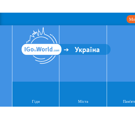
Мо
Україна
Гіди
Міста
Пам'ят