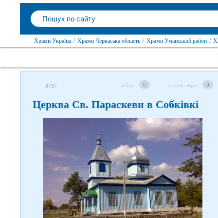
Храми Україна
/
Храми Черкаська область
/
Храми Уманський район
/
Х
0
0
я був
я хочу сюди
3737
Церква Св. Параскеви в Собківкі
Слідкуйте за нами в соцмережах