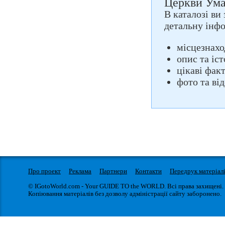
Церкви Уман
В каталозі ви
детальну інф
місцезнахо
опис та іс
цікаві фак
фото та ві
Про проект
Реклама
Партнери
Контакти
Передрук матеріал
© IGotoWorld.com - Your GUIDE TO the WORLD. Всі права захищені.
Копіювання матеріалів без дозволу адміністрації сайту заборонено.