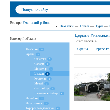
Все про
Уманський район
:
Пам`ятки
—
Готелі
—
Тури
—
Церкви Уманськи
Категорії об'єктів
Всього об'єктів:
4
Україна
Черкаська
Пам'ятки
20
Храми
8
Cинагоги
0
Собори
1
Монастирі
1
Церкви
4
Костьоли
1
Мечеті
0
Святі місця
1
Паломницькі місця
0
Де поїсти
18
Де оселитися
21
Курорти та відпочинок
0