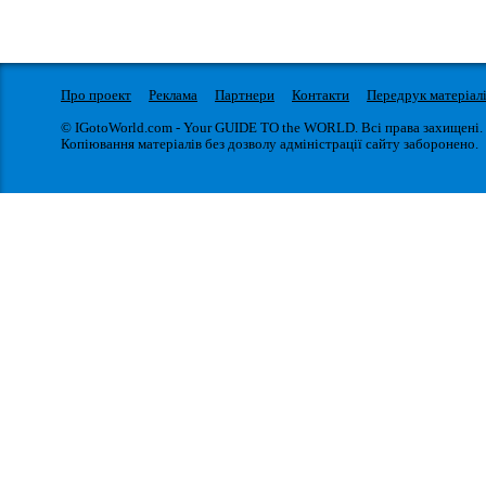
Про проект
Реклама
Партнери
Контакти
Передрук матеріал
© IGotoWorld.com - Your GUIDE TO the WORLD. Всі права захищені.
Копіювання матеріалів без дозволу адміністрації сайту заборонено.