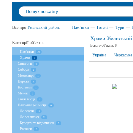
Все про
Уманський район
:
Пам`ятки
—
Готелі
—
Тури
—
Храми Уманський
Категорії об'єктів
Всього об'єктів:
8
Пам'ятки
20
Україна
Черкаська
Храми
8
Cинагоги
0
Собори
1
Монастирі
1
Церкви
4
Костьоли
1
Мечеті
0
Святі місця
1
Паломницькі місця
0
Де поїсти
18
Де оселитися
21
Курорти та відпочинок
0
Розваги
2