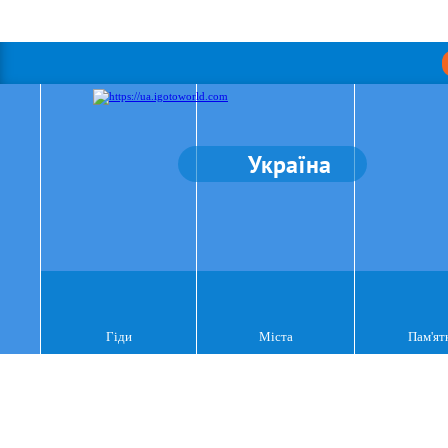
Україна
Гіди
Міста
Пам'ят