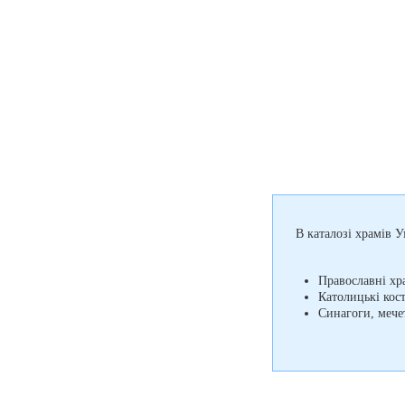
В каталозі храмів 
Православні хр
Католицькі кос
Синагоги, мечет