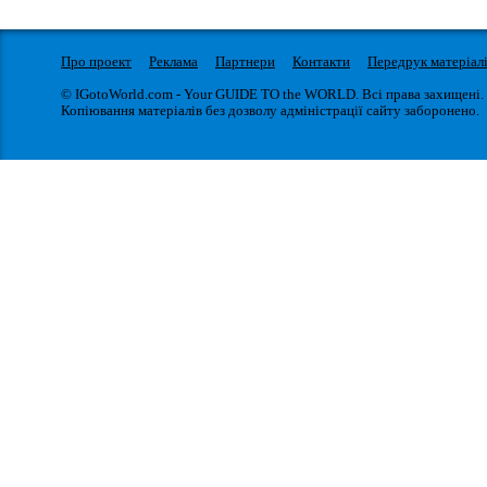
Про проект
Реклама
Партнери
Контакти
Передрук матеріал
© IGotoWorld.com - Your GUIDE TO the WORLD. Всі права захищені.
Копіювання матеріалів без дозволу адміністрації сайту заборонено.