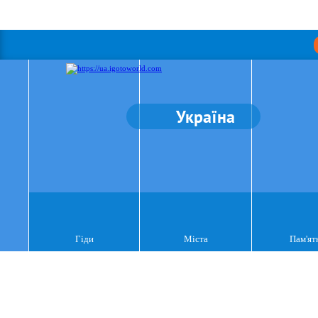
Україна
Гіди
Міста
Пам'ят