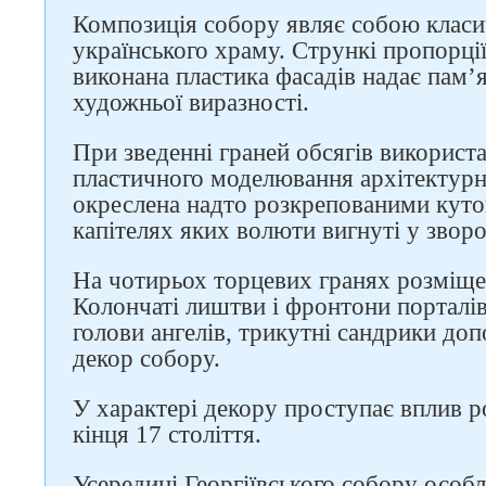
Композиція собору являє собою класи
українського храму. Стрункі пропорці
виконана пластика фасадів надає пам’
художньої виразності.
При зведенні граней обсягів використ
пластичного моделювання архітектурно
окреслена надто розкрепованими куто
капітелях яких волюти вигнуті у зворо
На чотирьох торцевих гранях розміщен
Колончаті лиштви і фронтони порталів 
голови ангелів, трикутні сандрики д
декор собору.
У характері декору проступає вплив р
кінця 17 століття.
Усередині Георгіївського собору особл