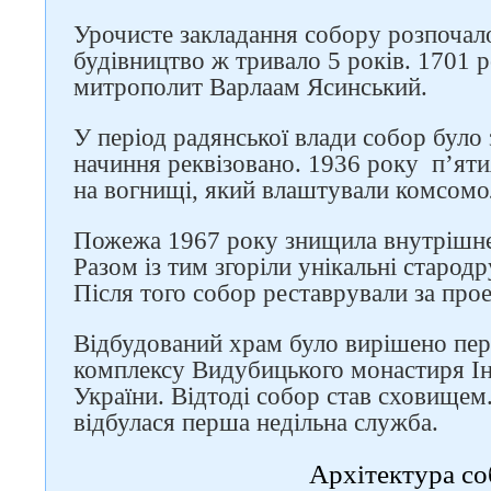
Урочисте закладання собору розпочал
будівництво ж тривало 5 років. 1701 
митрополит Варлаам Ясинський.
У період радянської влади собор було 
начиння реквізовано. 1936 року п’яти
на вогнищі, який влаштували комсомо
Пожежа 1967 року знищила внутрішнє
Слідкуйте за нами в
Разом із тим згоріли унікальні старод
соцмережах
Після того собор реставрували за про
Відбудований храм було вирішено пер
комплексу Видубицького монастиря Ін
України. Відтоді собор став сховищем
відбулася перша недільна служба.
Архітектура с