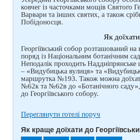
ковчег із часточками мощів Святого Г
Варвари та інших святих, а також сріб
Побідоносця.
Як доїхати
Георгіївський собор розташований на 
поряд із Національним ботанічним са
Неподалік проходить Наддніпрянське 
– «Видубицька вулиця» та «Видубицьк
маршрутка №193. Також можна доїха
№62к та №62в до «Ботанічного саду», 
до Георгіївського собору.
Переглянути готелі поруч
Як краще доїхати до Георгіївськи