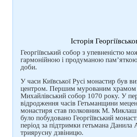
Історія Георгіївськ
Георгіївський собор з упевненістю мо
гармонійною і продуманою пам’яткою 
доби.
У часи Київської Русі монастир був в
центром. Першим мурованим храмом н
Михайлівський собор 1070 року. У пер
відродження часів Гетьманщини мецен
монастиря став полковник М. Миклаш
було побудовано Георгіївський монасти
період за підтримки гетьмана Данила 
триярусну дзвіницю.