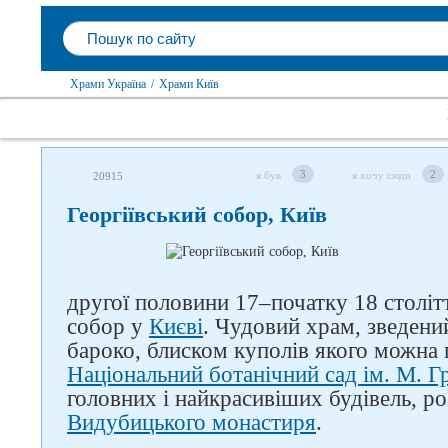
Храми Україна
/
Храми Київ
3
2
я був
я хочу сюди
20915
Георгіївський собор, Київ
другої половини 17–початку 18 столітт
собор у
Києві
. Чудовий храм, зведений
бароко, блиском куполів якого можна 
Національний ботанічний сад ім. М. 
головних і найкрасивіших будівель, р
Видубицького монастиря
.