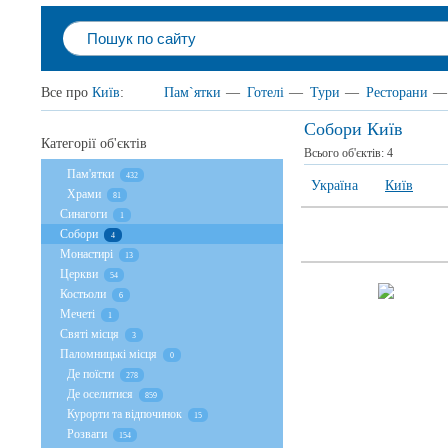
Все про
Київ
:
Пам`ятки
—
Готелі
—
Тури
—
Ресторани
—
Собори Київ
Категорії об'єктів
Всього об'єктів:
4
Пам'ятки
432
Україна
Київ
Храми
81
Cинагоги
1
Собори
4
Монастирі
13
Церкви
54
Костьоли
6
Мечеті
1
Святі місця
3
Паломницькі місця
0
Де поїсти
278
Де оселитися
859
Курорти та відпочинок
15
Розваги
154