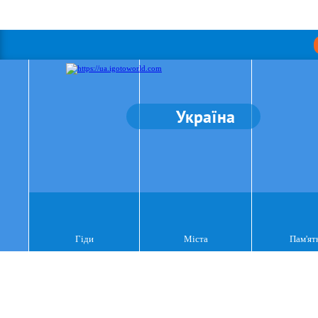
Україна
Гіди
Міста
Пам'ят