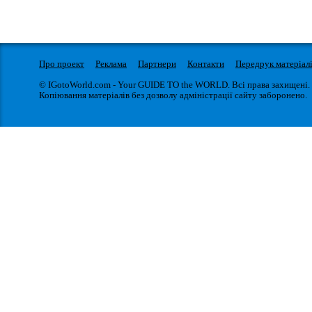
Про проект
Реклама
Партнери
Контакти
Передрук матеріал
© IGotoWorld.com - Your GUIDE TO the WORLD. Всі права захищені.
Копіювання матеріалів без дозволу адміністрації сайту заборонено.