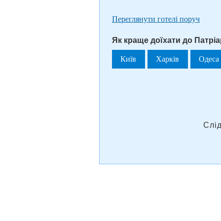
Переглянути готелі поруч
Як краще доїхати до Патрі
Київ
Харків
Одеса
Слі