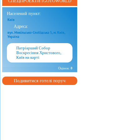
СПЕЦПРОЕКТИ IGOTOWORLD
Населений пункт:
Київ
Адреса:
вул. Микільсько-Слобідська 5, м. Київ,
Україна
Патріарший Собор
Воскресіння Христового,
Київ на карті
Оцінок:
0
Подивитися готелі поруч