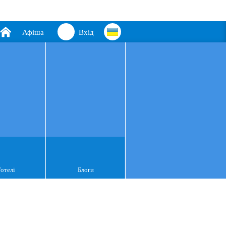
Афіша
Вхід
Готелі
Блоги