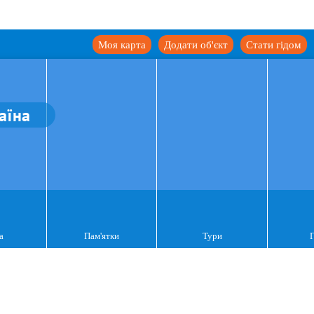
Моя карта
Додати об'єкт
Стати гідом
аїна
а
Пам'ятки
Тури