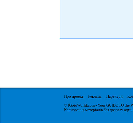
Про проект
Реклама
Партнери
Ко
© IGotoWorld.com - Your GUIDE TO the 
Копіювання матеріалів без дозволу адмін