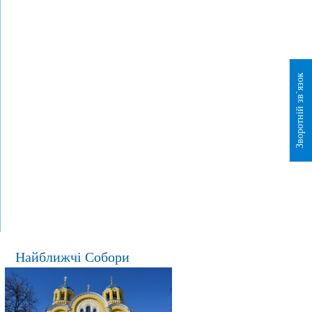
Зворотній зв`язок
Найближчі Собори