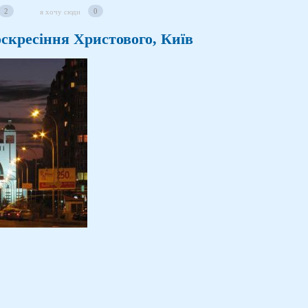
2
0
я хочу сюди
скресіння Христового, Київ