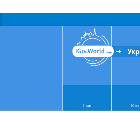
Укр
Гіди
Міст