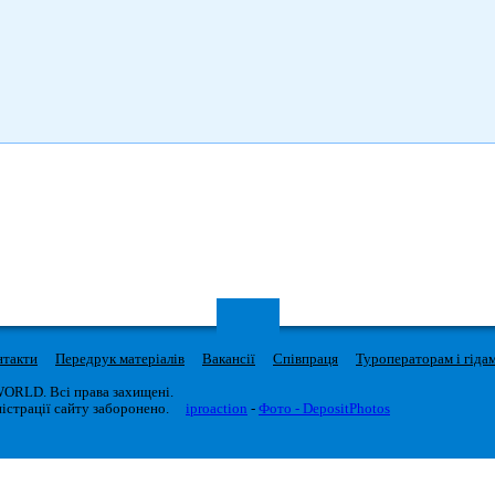
нтакти
Передрук матеріалів
Вакансії
Співпраця
Туроператорам і гіда
WORLD. Всі права захищені.
істрації сайту заборонено.
iproaction
-
Фото - DepositPhotos