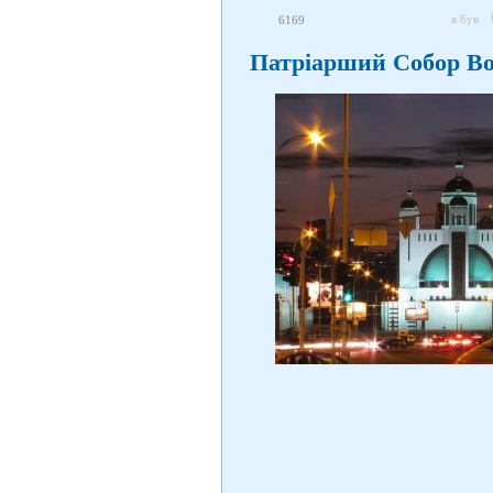
я був
6169
Патріарший Собор Во