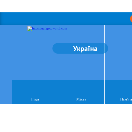
Україна
Гіди
Міста
Пам'ят