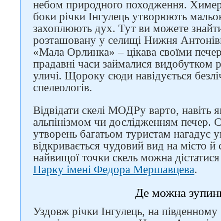
небом природного походження. Химер
боки річки Інгулець утворюють мальо
захоплюють дух. Тут ви можете знайти
розташовану у селищі Нижня Антонівк
«Мала Орлинка» – цікава своїми печер
прадавні часи займалися видобутком р
уличі. Щороку сюди навідується безліч
спелеологів.
Відвідати скелі МОДРу варто, навіть 
альпінізмом чи дослідженням печер. С
Слідкуйте за нами в
соцмережах
утворень багатьом туристам нагадує ук
відкривається чудовий вид на місто й 
найвищої точки скель можна дістатися
Парку імені Федора Мершавцева
.
Де можна зупин
Уздовж річки Інгулець, на південному 