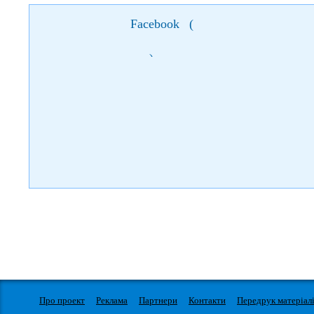
Facebook
(
)
Про проект
Реклама
Партнери
Контакти
Передрук матеріал