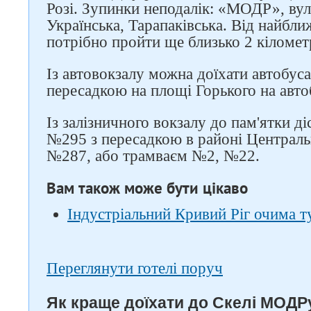
Розі. Зупинки неподалік: «МОДР», вул
Українська, Тарапаківська. Від найбли
потрібно пройти ще близько 2 кіломет
Із автовокзалу можна доїхати автобу
пересадкою на площі Горького на авт
Із залізничного вокзалу до пам'ятки д
№295 з пересадкою в районі Централь
№287, або трамваєм №2, №22.
Вам також може бути цікаво
Індустріальний Кривий Ріг очима т
Переглянути готелі поруч
Як краще доїхати до Скелі МОДРу