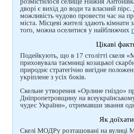
розмістилося селище Нижня Антонівк
дворі є вихід до води та власний пірс.
можливість чудово провести час на пр
міста. Місцеві жителі здають кімнати 
того, можна оселитися у найближчих
Цікаві факт
Подейкують, що в 17 столітті скеля 
приховувала таємниці козацької скарб
природнє стратегічно вигідне положен
укріплене з усіх боків.
Скельне утворення «Орлине гніздо» п
Дніпропетровщину на всеукраїнськом
чудес України», отримавши звання одн
Як доїхати
Скелі МОДРу розташовані на вулиці 