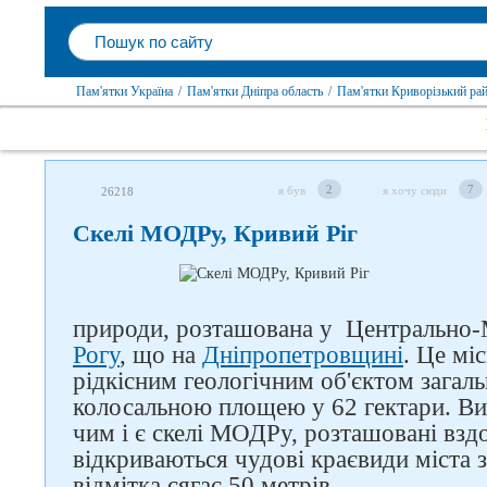
Пам'ятки Україна
/
Пам'ятки Дніпра область
/
Пам'ятки Криворізький ра
2
7
я був
я хочу сюди
26218
Скелі МОДРу, Кривий Ріг
природи, розташована у Центрально-
Рогу
, що на
Дніпропетровщині
. Це мі
рідкісним геологічним об'єктом загал
колосальною площею у 62 гектари. Ви
чим і є скелі МОДРу, розташовані вздо
відкриваються чудові краєвиди міста з
відмітка сягає 50 метрів.