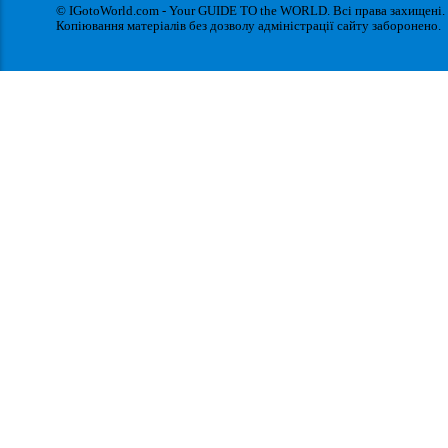
© IGotoWorld.com - Your GUIDE TO the WORLD. Всі права захищені.
Копіювання матеріалів без дозволу адміністрації сайту заборонено.