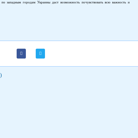
 по западным городам Украины даст возможность почувствовать всю важность и
а. Во время тура вас ждет: увлекательная прогулка по Ивано-Франковску и его самым
ая вечеря со всеми обрядами и традициями, с колядой и вертепом; экскурсия в
оложен в Карпатах, где в пещерах собирается целебная вода; путешествие по Яремче,
х туристических городов Карпат, а также Верховине; посещения Галича и Рогатина;
 красивых и увлекательных местах Львова.
)