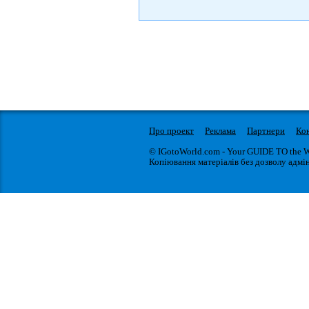
Про проект
Реклама
Партнери
Ко
© IGotoWorld.com - Your GUIDE TO the 
Копіювання матеріалів без дозволу адмін