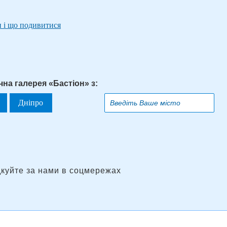
и і що подивитися
на галерея «Бастіон» з:
Дніпро
дкуйте за нами в соцмережах