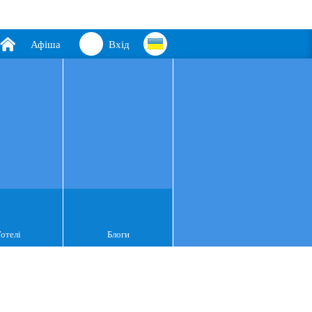
Афіша
Вхід
Готелі
Блоги