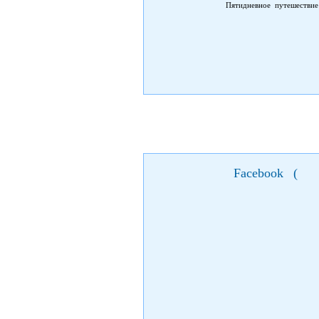
Пятидневное путешествие
красоту данного праздник
интересным местам; Свят
Манявский скит, что расп
одному из самых известны
экскурсионный маршрут по
Facebook
(