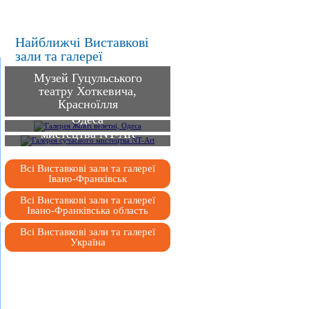
Найближчі Виставкові
зали та галереї
Музей Гуцульського
театру Хоткевича,
Красноїлля
Галерея Жовті велетні,
Одеса
Галерея сучасного
мистецтва NT-Art
Всі Виставкові зали та галереї
Івано-Франківськ
Всі Виставкові зали та галереї
Івано-Франківська область
Всі Виставкові зали та галереї
Україна