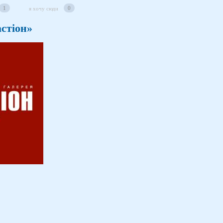
1
0
я хочу сюди
стіон»