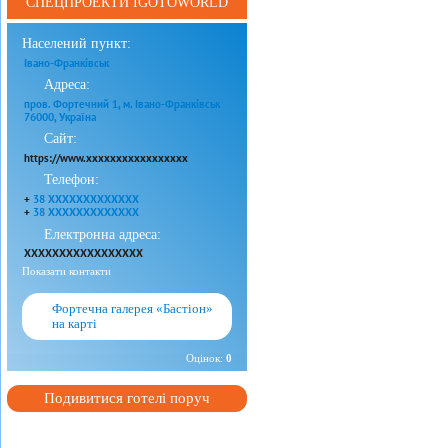
СПЕЦПРОЕКТИ IGOTOWORLD
Населений пункт:
Івано-Франківськ
Адреса:
пров. Фортечний 1, м. Івано-Франківськ
76000, Україна
Сайт:
https://www.xxxxxxxxxxxxxxxxx
Телефон:
+
38 XXXXXXXXXXXXX
+
38 XXXXXXXXXXXXX
Електронна адреса:
XXXXXXXXXXXXXXXXX
Показати контакти
Фортечна галерея «Бастіон»
на карті
Оцінок:
0
Подивитися готелі поруч