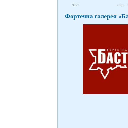
я був
9777
Фортечна галерея «Ба