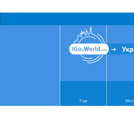
Укр
Гіди
Міст