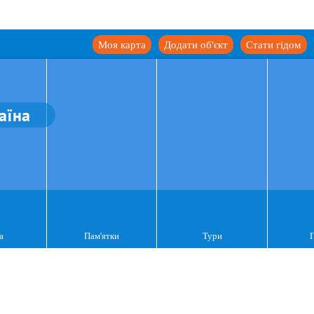
Моя карта
Додати об'єкт
Стати гідом
аїна
а
Пам'ятки
Тури