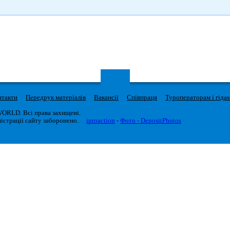
нтакти
Передрук матеріалів
Вакансії
Співпраця
Туроператорам і гіда
WORLD. Всі права захищені.
істрації сайту заборонено.
iproaction
-
Фото - DepositPhotos