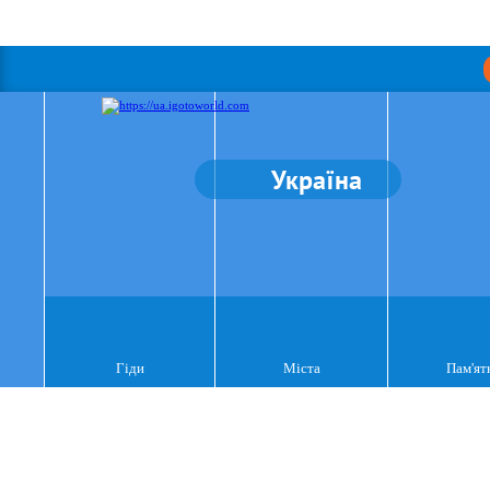
Україна
Гіди
Міста
Пам'ят