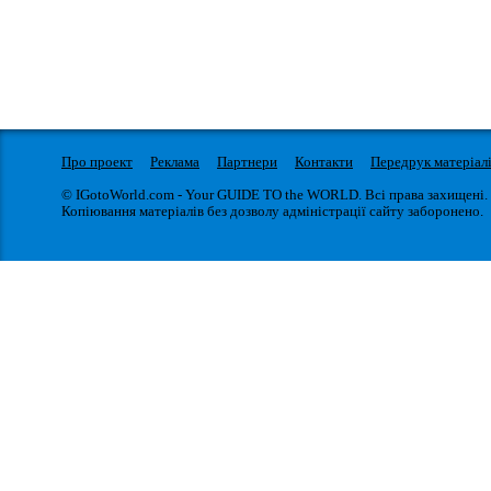
Про проект
Реклама
Партнери
Контакти
Передрук матеріал
© IGotoWorld.com - Your GUIDE TO the WORLD. Всі права захищені.
Копіювання матеріалів без дозволу адміністрації сайту заборонено.