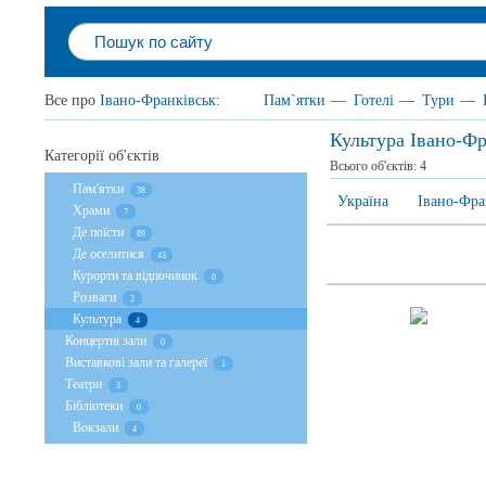
Все про
Івано-Франківськ
:
Пам`ятки
—
Готелі
—
Тури
—
Культура Івано-Фр
Категорії об'єктів
Всього об'єктів:
4
Пам'ятки
38
Україна
Івано-Фра
Храми
7
Де поїсти
89
Де оселитися
43
Курорти та відпочинок
0
Розваги
2
Культура
4
Концертні зали
0
Виставкові зали та галереї
1
Театри
3
Бібліотеки
0
Вокзали
4