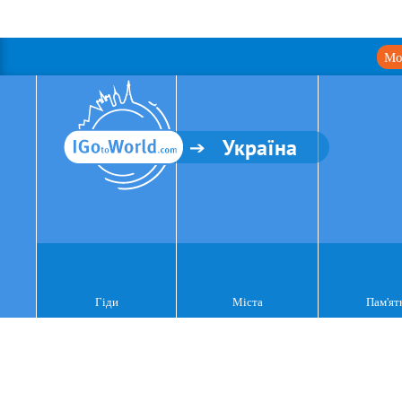
Мо
Україна
Гіди
Міста
Пам'ят