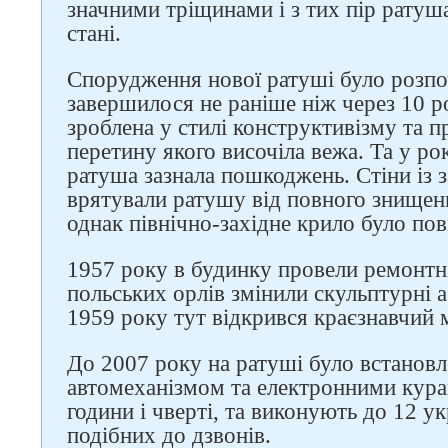
значними тріщинами і з тих пір ратуш
стані.
Спорудження нової ратуші було розпоч
завершилося не раніше ніж через 10 р
зроблена у стилі конструктивізму та п
перетину якого височіла вежа. Та у рок
ратуша зазнала пошкоджень. Стіни із 
врятували ратушу від повного знищен
однак північно-західне крило було пов
1957 року в будинку провели ремонтні
польських орлів змінили скульптурні аб
1959 року тут відкрився краєзнавчий 
До 2007 року на ратуші було встановл
автомеханізмом та електронними кура
години і чверті, та виконують до 12 у
подібних до дзвонів.