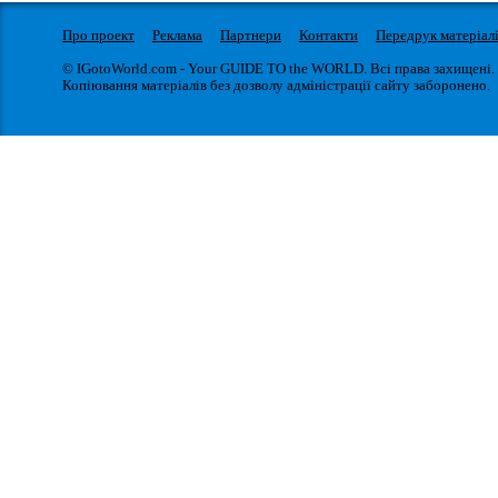
Про проект
Реклама
Партнери
Контакти
Передрук матеріал
© IGotoWorld.com - Your GUIDE TO the WORLD. Всі права захищені.
Копіювання матеріалів без дозволу адміністрації сайту заборонено.