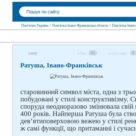
Пам'ятки Україна
/
Пам'ятки Івано-Франківська область
/
Пам'ятки Івано
63
8
я був
я хочу сюди
34080
Ратуша, Івано-Франківськ
старовинний символ міста, одна з трьо
побудовані у стилі конструктивізму. 
споруда неодноразово змінювала свій
400 років. Найперша Ратуша була ств
дев’ятиповерховою вежею у стилі рене
ж самі функції, що притаманні і сучасн