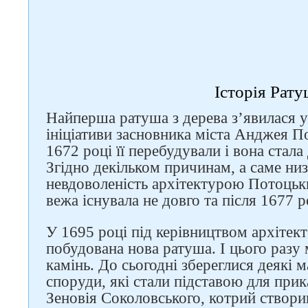
Історія Рату
Найперша ратуша з дерева з’явилася у 
ініціативи засновника міста Анджея П
1672 році її перебудували і вона стал
Згідно декільком причинам, а саме низь
невдоволеність архітектурою Потоцьк
вежа існувала не довго та після 1677 р
У 1695 році під керівництвом архітек
побудована нова ратуша. І цього разу
камінь. До сьогодні збереглися деякі м
споруди, які стали підставою для прик
Зеновія Соколовського, котрий створ