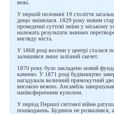
вежі.
У першій половині 19 століття загальн
дещо змінилася. 1829 року новим ста
проведенні суттєві зміни у міському у
належать результати значних перетворе
вигляду міста.
У 1868 році восени у центрі сталася п
залишився лише залізний скелет.
1870 року було закладено новий фунд
каменю. У 1871 році будівництво зав
нагадувала величний прямокутний дв
високою вежею. Ансамбль завершува
напівсферичним куполом.
Слідкуйте за нами в
соцмережах
У період Першої світової війни ратуш
пошкоджень. Будинок не розвалився, а