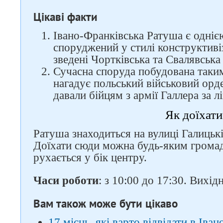
Цікаві факти
Івано-Франківська Ратуша є однією
споруджений у стилі конструктиві
зведені Чортківська та Свалявська
Сучасна споруда побудована таки
нагадує польський військовий орден 
давали бійцям з армії Галлера за л
Як доїхати
Ратуша знаходиться на вулиці Галицькій
Доїхати сюди можна будь-яким грома
рухається у бік центру.
Часи роботи
: з 10:00 до 17:30. Вихід
Вам також може бути цікаво
17 місць, які варто відвідати в Іва