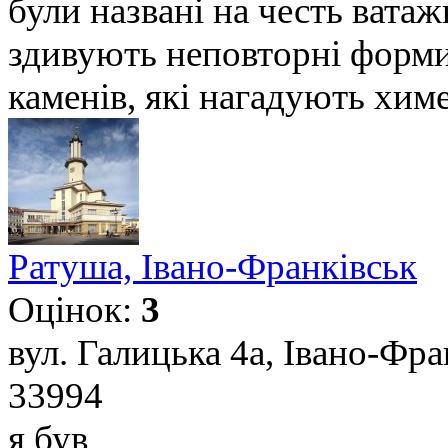
були названі на честь вата
здивують неповторні форми 
каменів, які нагадують химе
Ратуша, Івано-Франківськ
Оцінок:
3
вул. Галицька 4а, Івано-Фра
33994
я був