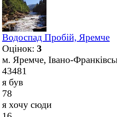
Водоспад Пробій, Яремче
Оцінок:
3
м. Яремче, Івано-Франківськ
43481
я був
78
я хочу сюди
16