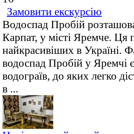
Замовити екскурсію
Водоспад Пробій розташова
Карпат, у місті Яремче. Ця 
найкрасивіших в Україні. Ф
водоспад Пробій у Яремчі 
водограїв, до яких легко ді
в ...