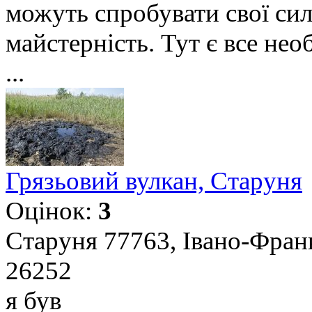
можуть спробувати свої сил
майстерність. Тут є все не
...
Грязьовий вулкан, Старуня
Оцінок:
3
Старуня 77763, Івано-Франк
26252
я був