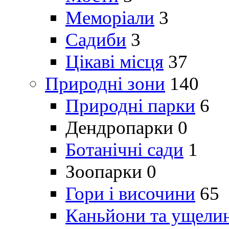
Меморіали
3
Садиби
3
Цікаві місця
37
Природні зони
140
Природні парки
6
Дендропарки
0
Ботанічні сади
1
Зоопарки
0
Гори і височини
65
Каньйони та ущели