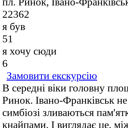
пл. Ринок, Івано-Франківсь
22362
я був
51
я хочу сюди
6
Замовити екскурсію
В середні віки головну пло
Ринок. Івано-Франківськ н
симбіозі зливаються пам'ят
кнайпами. І виглядає це, мі