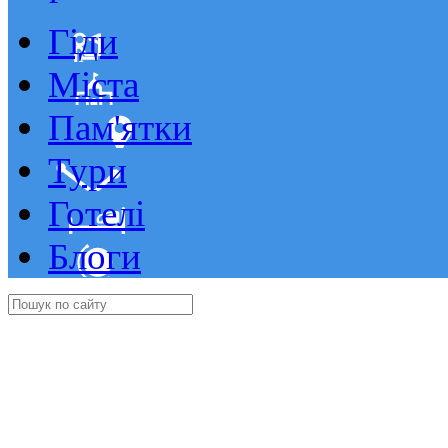
Гіди
Міста
Пам'ятки
Тури
Готелі
Блоги