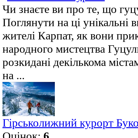
Чи знаєте ви про те, що гу
Поглянути на ці унікальні 
жителі Карпат, як вони при
народного мистецтва Гуцуль
розкидані декількома міста
на ...
Гірськолижний курорт Бук
Оцінок:
6