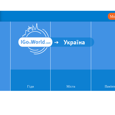
Мо
Україна
Гіди
Міста
Пам'ят