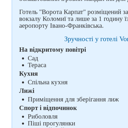
Слідкуйте за нами в
соцмережах
Готель "Ворота Карпат" розміщений за
вокзалу Коломиї та лише за 1 годину їз
аеропорту Івано-Франківська.
Зручності у готелі Vo
На відкритому повітрі
Сад
Тераса
Кухня
Спільна кухня
Лижі
Приміщення для зберігання лиж
Спорт і відпочинок
Риболовля
Піші прогулянки