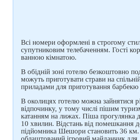
Всі номери оформлені в строгому стилі
супутниковим телебаченням. Гості ко
ванною кімнатою.
В обідній зоні готелю безкоштовно по
можуть приготувати страви на спільній
приладами для приготування барбекю 
В околицях готелю можна зайнятися р
відпочинку, у тому числі пішим тури
катанням на лижах. Піша прогулянка 
10 хвилин. Відстань від помешкання д
підйомника Шешори становить 36 км. 
облаштований ігровий майданчик для 