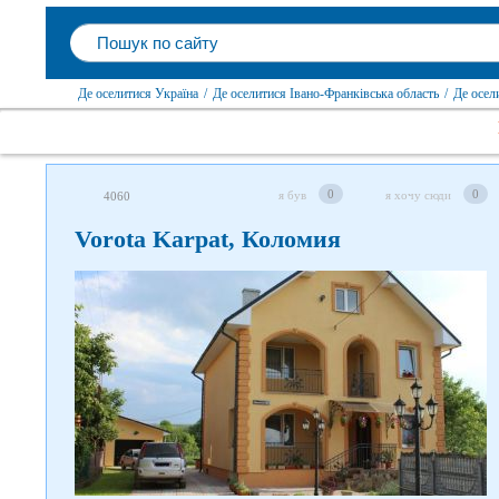
Де оселитися Україна
/
Де оселитися Івано-Франківська область
/
Де осел
0
0
я був
я хочу сюди
4060
Vorota Karpat, Коломия