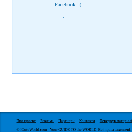
Facebook
(
)
Про проект
Реклама
Партнери
Контакти
Передрук матеріал
© IGotoWorld.com - Your GUIDE TO the WORLD. Всі права захищені.