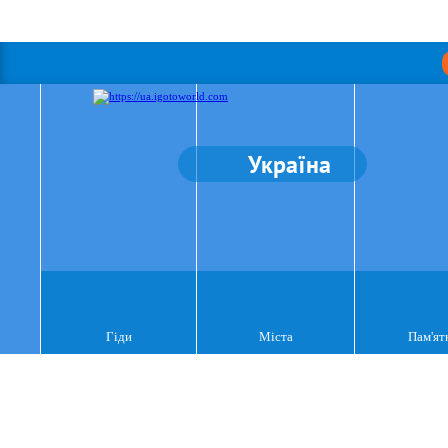
Україна
Гіди
Міста
Пам'ят