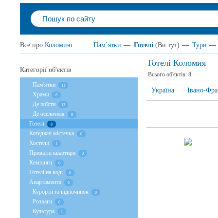
Все про
Коломию
:
Пам`ятки
—
Готелі
(Ви тут)
—
Тури
—
Готелі Коломия
Категорії об'єктів
Всього об'єктів:
8
Пам'ятки
11
Україна
Івано-Фра
Храми
6
Де поїсти
13
Де оселитися
9
Готелі
8
Котеджні містечка
0
Хостели
1
Приватні квартири
0
Кемпінги
0
Готелі на воді
0
Апартаменти
0
Курорти та відпочинок
0
Розваги
0
Культура
1