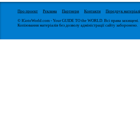
Про проект
Реклама
Партнери
Контакти
Передрук матеріал
© IGotoWorld.com - Your GUIDE TO the WORLD. Всі права захищені.
Копіювання матеріалів без дозволу адміністрації сайту заборонено.