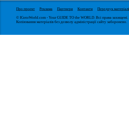
Про проект
Реклама
Партнери
Контакти
Передрук матеріал
© IGotoWorld.com - Your GUIDE TO the WORLD. Всі права захищені.
Копіювання матеріалів без дозволу адміністрації сайту заборонено.