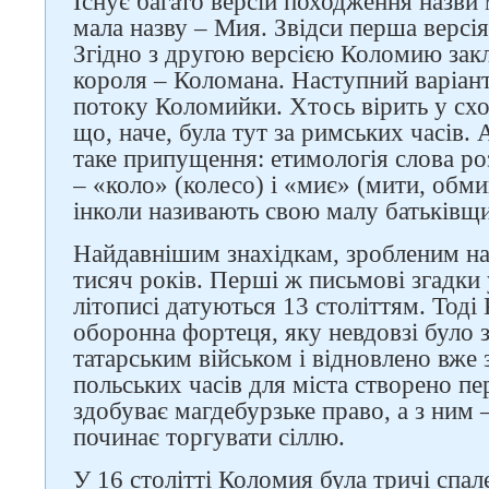
Існує багато версій походження назви 
мала назву – Мия. Звідси перша версі
Згідно з другою версією Коломию закл
короля – Коломана. Наступний варіант
потоку Коломийки. Хтось вірить у схо
що, наче, була тут за римських часів
таке припущення: етимологія слова ро
– «коло» (колесо) і «миє» (мити, обми
інколи називають свою малу батьківщ
Найдавнішим знахідкам, зробленим на 
тисяч років. Перші ж письмові згадк
літописі датуються 13 століттям. Тод
оборонна фортеця, яку невдовзі було
татарським військом і відновлено вже 
польських часів для міста створено п
здобуває магдебурзьке право, а з ним 
починає торгувати сіллю.
У 16 столітті Коломия була тричі спа