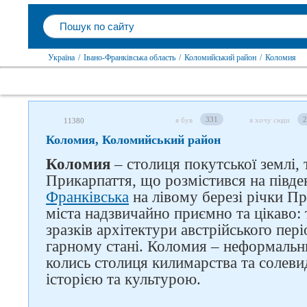
Україна
/
Івано-Франківська область
/
Коломийський район
/
Коломия
331
2
я був
я хочу сюди
11380
Коломия, Коломийський район
Коломия
– столиця покутської землі,
Прикарпаття, що розмістився на півде
Франківська
на лівому березі річки П
міста надзвичайно приємно та цікаво:
зразків архітектури австрійського пер
гарному стані. Коломия – неформальн
колись столиця килимарства та солеви
історією та культурою.