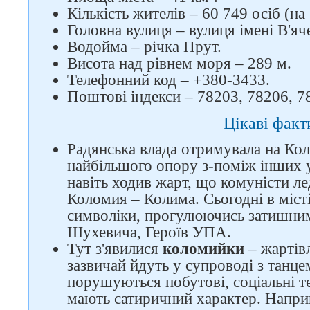
Кількість жителів – 60 749 осіб (на
Головна вулиця – вулиця імені В'я
Водойма – річка Прут.
Висота над рівнем моря – 289 м.
Телефонний код – +380-3433.
Поштові індекси – 78203, 78206, 7
Цікаві факт
Радянська влада отримувала на Ко
найбільшого опору з-поміж інших у
навіть ходив жарт, що комуністи ле
Коломия – Колима. Сьогодні в міст
символіки, прогулюючись затишни
Шухевича, Героїв УПА.
Тут з'явилися
коломийки
– жартівл
зазвичай йдуть у супроводі з танцем
порушуються побутові, соціальні 
мають сатиричний характер. Напри