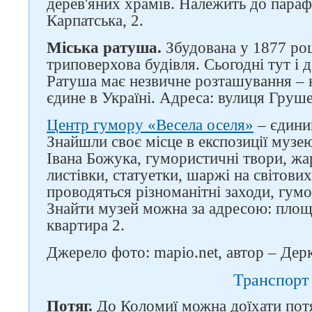
дерев'яних храмів. Належить до параф
Карпатська, 2.
Міська ратуша.
Збудована у 1877 роц
триповерхова будівля. Сьогодні тут і д
Ратуша має незвичне розташування – н
єдине в Україні. Адреса: вулиця Груше
Центр гумору «Весела оселя»
– єдиний
Знайшли своє місце в експозиції музе
Івана Божука, гумористичні твори, жар
листівки, статуетки, шаржі на світових
проводяться різноманітні заходи, гум
Знайти музей можна за адресою: площ
квартира 2.
Джерело фото: mapio.net, автор – Де
Транспорт
Потяг.
До Коломиї можна доїхати потя