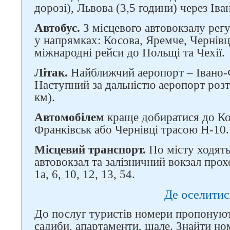
дорозі), Львова (3,5 години) через Іва
Автобус.
З місцевого автовокзалу рег
у напрямках: Косова, Яремче, Чернівц
міжнародні рейси до Польщі та Чехії.
Літак.
Найближчий аеропорт – Івано-Ф
Наступний за дальністю аеропорт роз
км).
Автомобілем
краще добиратися до Ко
Франківськ або Чернівці трасою Н-10.
Місцевий транспорт.
По місту ходять
автовокзал та залізничний вокзал про
1а, 6, 10, 12, 13, 54.
Де оселитис
До послуг туристів номери пропонують
садиби, апартаменти, шале. Знайти но