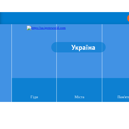
Україна
Гіди
Міста
Пам'ят