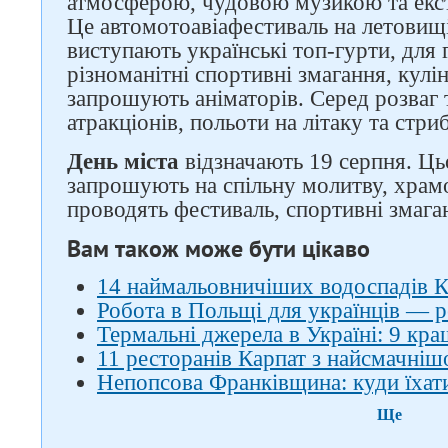
атмосферою, чудовою музикою та екс
Це автомотоавіафестиваль на летовищ
виступають українські топ-гурти, для
різноманітні спортивні змагання, кулі
запрошують аніматорів. Серед розваг т
атракціонів, польоти на літаку та стр
День міста
відзначають 19 серпня. Ць
запрошують на спільну молитву, храм
проводять фестиваль, спортивні змага
Вам також може бути цікаво
14 наймальовничіших водоспадів К
Робота в Польщі для українців — р
Термальні джерела в Україні: 9 кра
11 ресторанів Карпат з найсмачні
Непопсова Франківщина: куди їхат
Ще