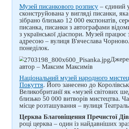
Музей писанкового розпису
– єдиний у
сконструйована у вигляді писанки, яка
зібрано близько 12 000 експонатів, се
писанка, писанки з автографами відом
з української діаспори. Музей працює з
адресою – вулиця В'ячеслава Чорновол
понеділок.
Джерел
автор – Максим Максимів
Національний музей народного мисте
Покуття
. Його занесено до Королівськ
Великобританії як «музей світових ше
близько 50 000 витворів мистецтва. Ча
місце розташування – вулиця Театраль
Церква Благовіщення Пречистої Дів
році церква – один із найдавніших зра