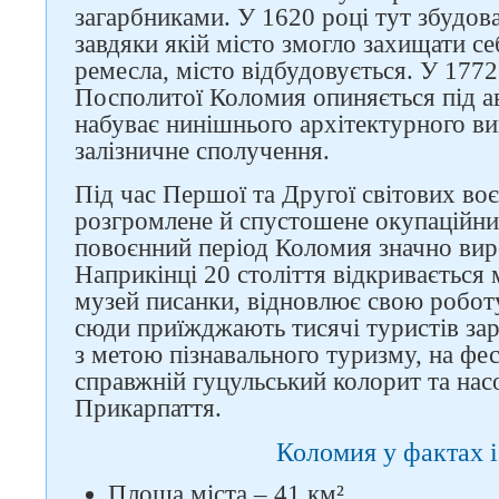
загарбниками. У 1620 році тут збудо
завдяки якій місто змогло захищати с
ремесла, місто відбудовується. У 1772 
Посполитої Коломия опиняється під а
набуває нинішнього архітектурного виг
залізничне сполучення.
Під час Першої та Другої світових во
розгромлене й спустошене окупаційн
повоєнний період Коломия значно виро
Наприкінці 20 століття відкривається
музей писанки, відновлює свою робот
сюди приїжджають тисячі туристів зар
з метою пізнавального туризму, на фе
справжній гуцульський колорит та на
Прикарпаття.
Коломия у фактах 
Площа міста – 41 км².