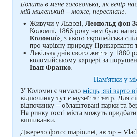
Болить в мене головонька, як вечір н
мій миленький – може, перестане.
Живучи у Львові,
Леопольд фон З
Коломиї. 1866 року ним було напи
Коломиї»
, з якого європейська спі
про чарівну природу Прикарпаття 
Декілька днів свого життя у 1880 р
коломийському карцері за поруше
Іван Франко
.
Пам'ятки у мі
У Коломиї є чимало
місць, які варто в
відпочинку тут є музеї та театр. Для с
відпочинку – облаштовані парки та бе
Слідкуйте за нами в
На ринку гості міста можуть придбати 
соцмережах
вишиванки.
Джерело фото: mapio.net, автор – Vlad