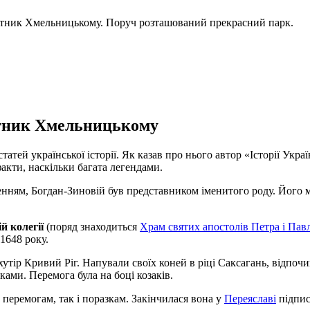
'ятник Хмельницькому. Поруч розташований прекрасний парк.
ятник Хмельницькому
татей української історії. Як казав про нього автор «Історії У
акти, наскільки багата легендами.
женням, Богдан-Зиновій був представником іменитого роду. Його м
ій колегії
(поряд знаходиться
Храм святих апостолів Петра і Пав
 1648 року.
хутір Кривий Ріг. Напували своїх коней в ріці Саксагань, відпо
ьками. Перемога була на боці козаків.
к перемогам, так і поразкам. Закінчилася вона у
Переяславі
підпис