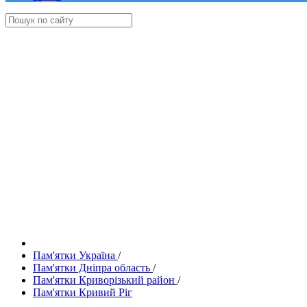
Пам'ятки Україна
/
Пам'ятки Дніпра область
/
Пам'ятки Криворізький район
/
Пам'ятки Кривий Ріг