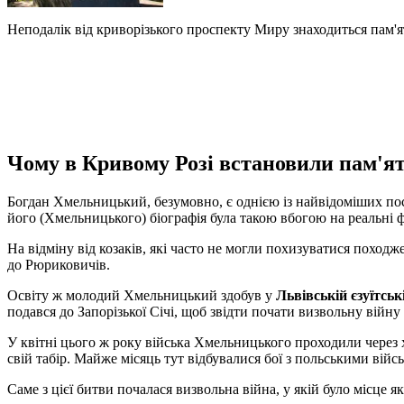
Неподалік від криворізького проспекту Миру знаходиться пам
Чому в Кривому Розі встановили пам'
Богдан Хмельницький, безумовно, є однією із найвідоміших пос
його (Хмельницького) біографія була такою вбогою на реальні ф
На відміну від козаків, які часто не могли похизуватися поход
до Рюриковичів.
Освіту ж молодий Хмельницький здобув у
Львівській єзуїтськ
подався до Запорізької Січі, щоб звідти почати визвольну війну
У квітні цього ж року війська Хмельницького проходили через 
свій табір. Майже місяць тут відбувалися бої з польськими війс
Саме з цієї битви почалася визвольна війна, у якій було місце я