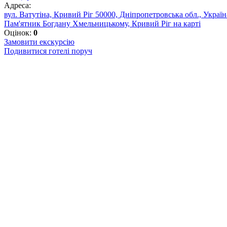
Адреса:
вул. Ватутіна, Кривий Ріг 50000, Дніпропетровська обл., Україн
Пам'ятник Богдану Хмельницькому, Кривий Ріг на карті
Оцінок:
0
Замовити екскурсію
Подивитися готелі поруч