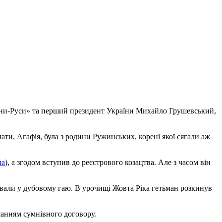
країни-Руси» та перший президент України Михайло Грушевський,
ати, Агафія, була з родини Ружинських, корені якої сягали аж
ла
), а згодом вступив до реєстрового козацтва. Але з часом він
чивали у дубовому гаю. В урочищі Жовта Ріка гетьман розкинув
анням сумнівного договору.