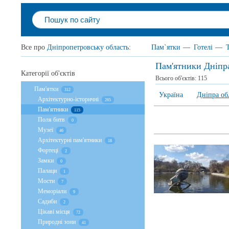
Все про
Дніпропетровську область
:
Пам`ятки
—
Готелі
—
Пам'ятники Дніпр
Категорії об'єктів
Всього об'єктів:
115
Пам'ятки
312
Україна
Дніпра об
Архітектурно-історичні
265
Пам'ятники
115
Поля битв
0
Музеї
46
Архітектурні пам'ятники
18
Фортеці
2
Замки
0
Палаци
1
Мости
7
Меморіали
9
Садиби
2
Цікаві місця
72
Природні зони
41