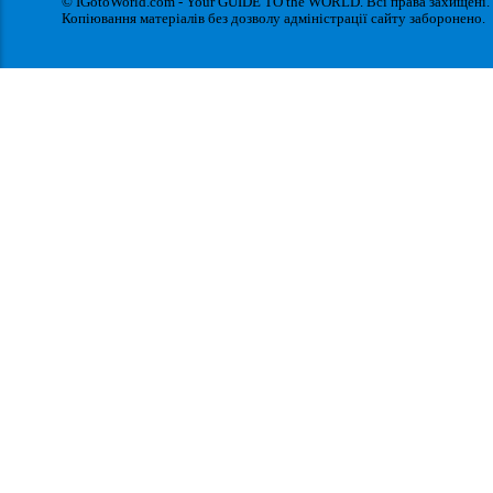
© IGotoWorld.com - Your GUIDE TO the WORLD. Всі права захищені.
Копіювання матеріалів без дозволу адміністрації сайту заборонено.