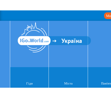
Мо
Україна
Гіди
Міста
Пам'ят