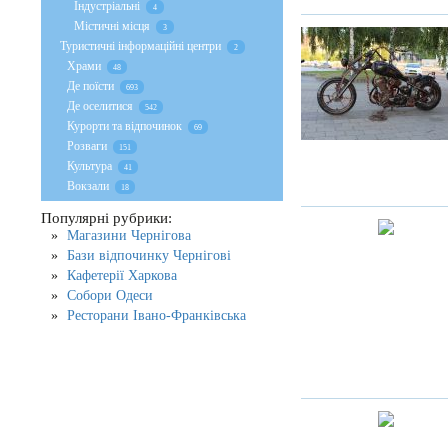
Індустріальні
4
Містичні місця
3
Туристичні інформаційні центри
2
Храми
48
Де поїсти
693
Де оселитися
542
Курорти та відпочинок
69
Розваги
151
Культура
41
Вокзали
18
Популярні рубрики:
Магазини Чернігова
Бази відпочинку Чернігові
Кафетерії Харкова
Собори Одеси
Ресторани Івано-Франківська