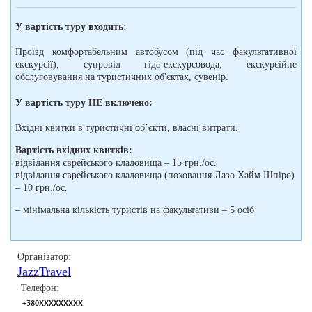
У вартість туру входить:
Проїзд комфортабельним автобусом (під час факультативної
екскурсії), супровід гіда-екскурсовода, екскурсійне
обслуговування на туристичних об'єктах, сувенір.
У вартість туру НЕ включено:
Вхідні квитки в туристичні об’єкти, власні витрати.
Вартість вхідних квитків:
відвідання єврейського кладовища – 15 грн./ос.
відвідання єврейського кладовища (поховання Лазо Хайм Шпіро)
– 10 грн./ос.
– мінімальна кількість туристів на факультативи – 5 осіб
Організатор:
JazzTravel
Телефон:
+380XXXXXXXXX