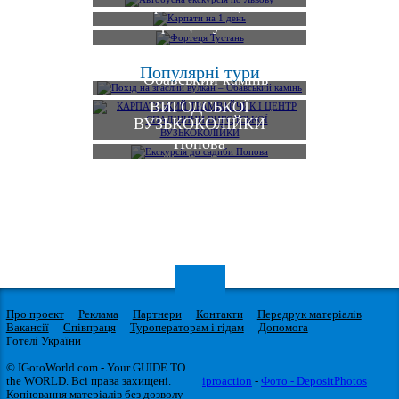
Карпати на 1 день
Фортеця Тустань
КАРПАТСЬКИЙ
Похід на згаслий вулкан
Популярні тури
ТРАМВАЙЧИК І
– Обавський камінь
ЦЕНТР СПАДЩИНИ
ВИГОДСЬКОЇ
ВУЗЬКОКОЛІЙКИ
Екскурсія до садиби
Попова
Про проект
Реклама
Партнери
Контакти
Передрук матеріалів
Вакансії
Співпраця
Туроператорам і гідам
Допомога
Готелі України
© IGotoWorld.com - Your GUIDE TO
the WORLD. Всі права захищені.
iproaction
-
Фото - DepositPhotos
Копіювання матеріалів без дозволу