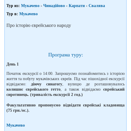
Тур из:
Мукачево
-
Чинадійово
-
Карпати
-
Свалява
Тур в:
Мукачево
Про історію єврейського народу
Програма туру:
День 1
Початок екскурсії о 14:00. Запрошуємо познайомитись з історією
життя та побуту мукачівських євреїв. Під час пішохідної екскурсії
відвідаємо:
діючу синагогу
, вулицю де розташовувалось
колишнє єврейського гетто
, а також відвідаємо
єврейський
сиротинець. (тривалість екскурсії 2 год.)
Факультативно пропонуємо відвідати єврейські кладовища
(75 грн./ос.).
Мукачево