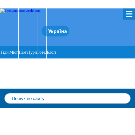
☰
Україна
Гіди
Міста
Пам'ятки
Тури
Готелі
Блоги