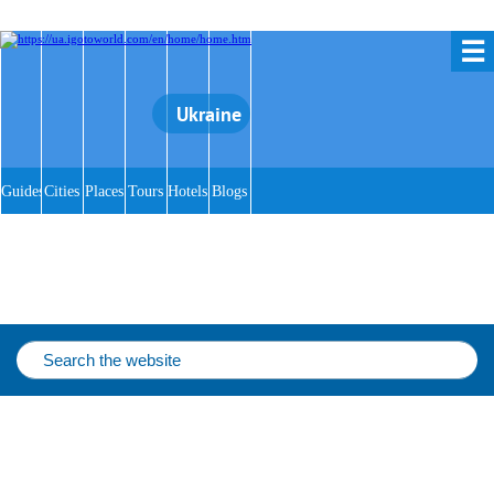
☰
Ukraine
Guides
Cities
Places
Tours
Hotels
Blogs