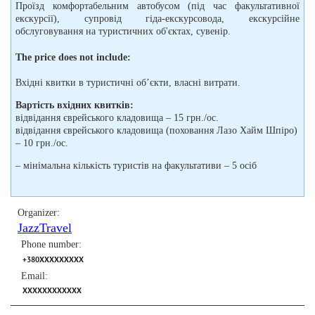
Проїзд комфортабельним автобусом (під час факультативної
екскурсії), супровід гіда-екскурсовода, екскурсійне
обслуговування на туристичних об'єктах, сувенір.
The price does not include:
Вхідні квитки в туристичні об’єкти, власні витрати.
Вартість вхідних квитків:
відвідання єврейського кладовища – 15 грн./ос.
відвідання єврейського кладовища (поховання Лазо Хайм Шпіро)
– 10 грн./ос.
– мінімальна кількість туристів на факультативи – 5 осіб
Organizer:
JazzTravel
Phone number:
+380XXXXXXXXX
Email:
XXXXXXXXXXXX