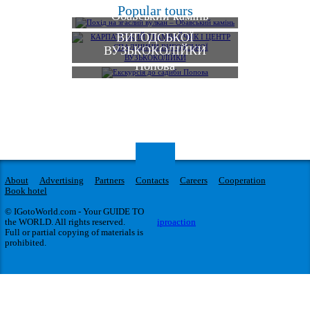
Похід на згаслий вулкан
Popular tours
ТРАМВАЙЧИК І
– Обавський камінь
ЦЕНТР СПАДЩИНИ
ВИГОДСЬКОЇ
ВУЗЬКОКОЛІЙКИ
Екскурсія до садиби
Попова
About
Advertising
Partners
Contacts
Careers
Cooperation
Book hotel
© IGotoWorld.com - Your GUIDE TO
the WORLD. All rights reserved.
iproaction
Full or partial copying of materials is
prohibited.