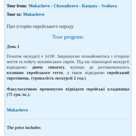
Tour from:
Mukachevo
-
Chynadiyovo
-
Karpaty
-
Svaliava
Tour to:
Mukachevo
Про історію єврейського народу
Tour program:
День 1
Початок екскурсії о 14:00. Запрошуємо познайомитись з історією
життя та побуту мукачівських євреїв. Під час пішохідної екскурсії
відвідаємо:
діючу синагогу
, вулицю де розташовувалось
колишнє єврейського гетто
, а також відвідаємо
єврейський
сиротинець. (тривалість екскурсії 2 год.)
Факультативно пропонуємо відвідати єврейські кладовища
(75 грн./ос.).
Mukachevo
The price includes: