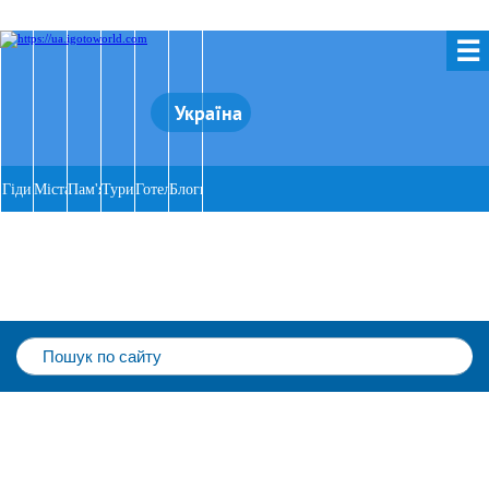
☰
Україна
Гіди
Міста
Пам'ятки
Тури
Готелі
Блоги