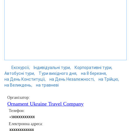
Екскурсії
Індивідуальні тури
Корпоративні тури
Автобусні тури
Тури вихідного дня
на 8 березня
на День Конституції
на День Незалежності
на Трійцю
на Великдень
на травневі
Організатор:
Ornament Ukraine Travel Company
Телефон:
+380XXXXXXXXX
Електронна адреса:
XXXXXXXXXXXX