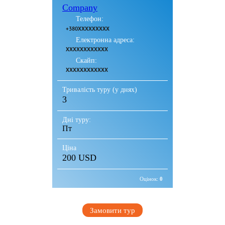
Company
Телефон:
+380XXXXXXXXX
Електронна адреса:
XXXXXXXXXXXX
Скайп:
XXXXXXXXXXXX
Тривалість туру (у днях)
3
Дні туру:
Пт
Ціна
200 USD
Оцінок:
0
Замовити тур