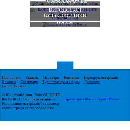
– Обавський камінь
ЦЕНТР СПАДЩИНИ
ВИГОДСЬКОЇ
ВУЗЬКОКОЛІЙКИ
Екскурсія до садиби
Попова
Про проект
Реклама
Партнери
Контакти
Передрук матеріалів
Вакансії
Співпраця
Туроператорам і гідам
Допомога
Готелі України
© IGotoWorld.com - Your GUIDE TO
the WORLD. Всі права захищені.
iproaction
-
Фото - DepositPhotos
Копіювання матеріалів без дозволу
адміністрації сайту заборонено.