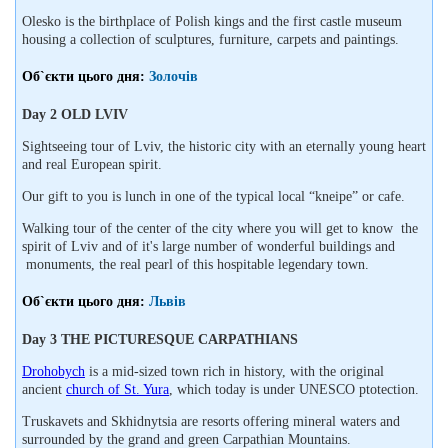
Olesko
is the birthplace of Polish kings and the first castle museum
housing a collection of sculptures, furniture, carpets and paintings.
Об`єкти цього дня:
Золочів
Day 2 OLD LVIV
Sightseeing tour of Lviv, the historic city with an eternally young heart
and real European spirit.
Our gift to you is lunch in one of the typical local “kneipe” or cafe.
Walking tour of the center of the city where you will get to know the
spirit of Lviv and of it's large number of wonderful buildings and
monuments, the real pearl of this hospitable legendary town.
Об`єкти цього дня:
Львів
Day 3 THE PICTURESQUE CARPATHIANS
Drohobych
is a mid-sized town rich in history, with the original
ancient
church of St. Yura
, which today is under UNESCO ptotection.
Truskavets and Skhidnytsia are resorts offering mineral waters and
surrounded by the grand and green Carpathian Mountains.