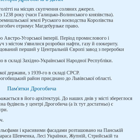
олітті на місцях скупчення соляних джерел.
 з 1238 року (часи Галицько-Волинського князівства).
ремишльської землі Руського воєводства Королівства
рогобич отримує Магдебурзьке право.
ою Австро-Угорської імперії. Період промислового і
ч з містом з'явилися розробки нафти, газу й озокериту.
будований перший у Центральній Європі завод з переробки
ло в складі Західно-Української Народної Республіки.
кої держави, з 1939-го в складі СРСР.
огобицький район приєднано до Львівської області.
Пам'ятки Дрогобича
ражається в його архітектурі. До наших днів у місті збереглося
на будівель у центрі Дрогобича (а їх тут достатньо) є
ури.
ч.
рельєфами і красивими фасадами розташовано на Панській
Тараса Шевченка, Лесі Українки, Жупній, Стрийській та