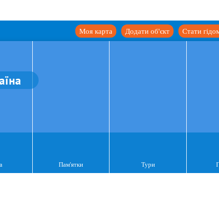
Моя карта
Додати об'єкт
Стати гідо
аїна
а
Пам'ятки
Тури