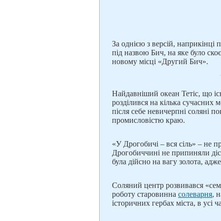
За однією з версій, наприкінці 
під назвою Бич, на яке було ско
новому місці «Другий Бич».
Найдавніший океан Тетіс, що іс
розділився на кілька сучасних 
після себе невичерпні соляні п
промисловістю краю.
«У Дрогобичі – вся сіль» – не п
Дрогобиччині не припиняли діст
була дійсно на вагу золота, адже
Соляний центр розвивався «сем
роботу старовинна
солеварня
, 
історичних гербах міста, в усі 