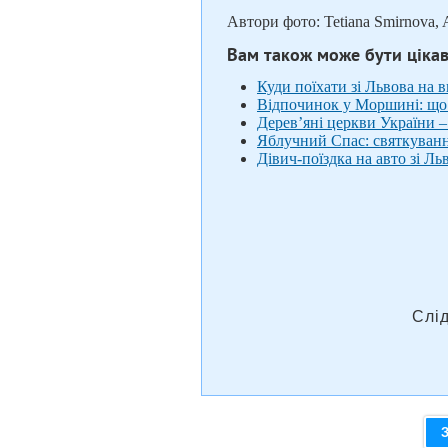
Автори фото: Tetiana Smirnova, 
Вам також може бути ціка
Куди поїхати зі Львова на ви
Відпочинок у Моршині: що 
Дерев’яні церкви України
Яблучний Спас: святкування
Дівич-поїздка на авто зі Ль
Слі