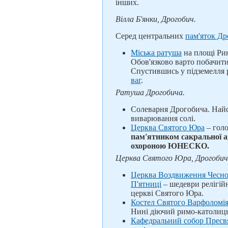
інших.
Вілла Б'янки, Дрогобич.
Серед центральних
пам'яток Др
Міська ратуша
на площі Рин
Обов'язково варто побачити
Спустившись у підземелля 
ваг
.
Ратуша Дрогобича.
Солеварня Дрогобича. Найст
виварювання солі.
Церква Святого Юра
– гол
пам'ятником сакральної ар
охороною ЮНЕСКО.
Церква Святого Юра, Дрогобич
Церква Воздвиження Чесно
П'ятниці
– шедеври релігійн
церкві Святого Юра.
Костел Святого Варфоломі
Нині діючий римо-католиц
Кафедральний собор Пресвя