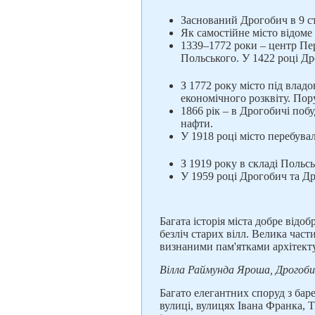
Заснований Дрогобич в 9 ст
Як самостійне місто відоме
1339–1772 роки – центр Пе
Польського. У 1422 році Д
З 1772 року місто під влад
економічного розквіту. Пору
1866 рік – в Дрогобичі по
нафти.
У 1918 році місто перебува
З 1919 року в складі Польсь
У 1959 році Дрогобич та Др
Багата історія міста добре відоб
безліч старих вілл. Велика части
визнаними пам'ятками архітект
Вілла Раймунда Яроша, Дрогоби
Багато елегантних споруд з ба
вулиці, вулицях Івана Франка, 