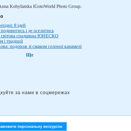
Anna Kobyliatska IGotoWorld Photo Group.
во
хідні: 8 ідей
подивитись і де оселитись
 – світова спадщина ЮНЕСКО
 і традиції
вова: подорож зі смаком солоної карамелі
Ще
дкуйте за нами в соцмережах
Замовити персональну екскурсію