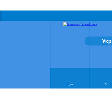
Укр
Гіди
Міст