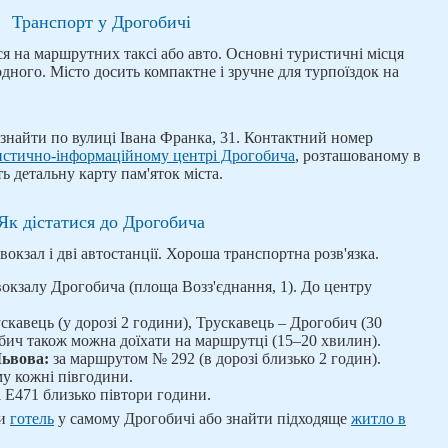
Транспорт у Дрогобичі
 на маршрутних таксі або авто. Основні туристичні місця
дного. Місто досить компактне і зручне для турпоїздок на
знайти по вулиці Івана Франка, 31. Контактний номер
истично-інформаційному центрі Дрогобича
, розташованому в
ь детальну карту пам'яток міста.
Як дістатися до Дрогобича
вокзал і дві автостанції. Хороша транспортна розв'язка.
вокзалу Дрогобича (площа Возз'єднання, 1). До центру
скавець (у дорозі 2 години), Трускавець – Дрогобич (30
бич також можна доїхати на маршрутці (15–20 хвилин).
Львова:
за маршрутом № 292 (в дорозі близько 2 годин).
му кожні півгодини.
і Е471 близько півтори години.
ти
готель
у самому Дрогобичі або знайти підходяще
житло в