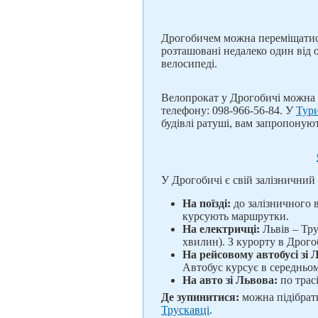
Дрогобичем можна переміщатися
розташовані недалеко один від о
велосипеді.
Велопрокат у Дрогобичі можна 
телефону: 098-966-56-84. У
Тур
будівлі ратуші, вам запропонуют
У Дрогобичі є свій залізничний 
На поїзді:
до залізничного 
курсують маршрутки.
На електричці:
Львів – Тру
хвилин). З курорту в Дрого
На рейсовому автобусі зі 
Автобус курсує в середньо
На авто зі Львова:
по трас
Де зупинитися:
можна підібра
Трускавці
.