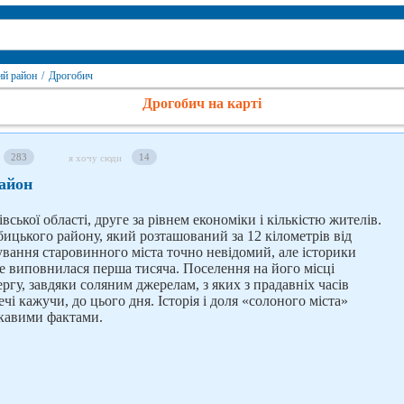
ий район
/
Дрогобич
Дрогобич на карті
283
14
я хочу сюди
айон
вської області, друге за рівнем економіки і кількістю жителів.
цького району, який розташований за 12 кілометрів від
нування старовинного міста точно невідомий, але історики
 виповнилася перша тисяча. Поселення на його місці
ргу, завдяки соляним джерелам, з яких з прадавніх часів
речі кажучи, до цього дня. Історія і доля «солоного міста»
ікавими фактами.