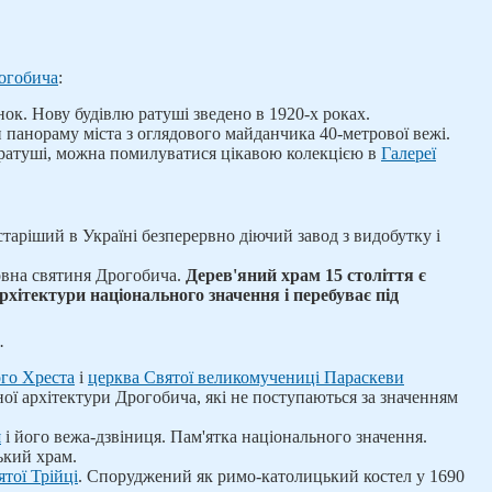
огобича
:
ок. Нову будівлю ратуші зведено в 1920-х роках.
 панораму міста з оглядового майданчика 40-метрової вежі.
ратуші, можна помилуватися цікавою колекцією в
Галереї
аріший в Україні безперервно діючий завод з видобутку і
овна святиня Дрогобича.
Дерев'яний храм 15 століття є
хітектури національного значення і перебуває під
.
го Хреста
і
церква Святої великомучениці Параскеви
ої архітектури Дрогобича, які не поступаються за значенням
я
і його вежа-дзвіниця. Пам'ятка національного значення.
ький храм.
тої Трійці
. Споруджений як римо-католицький костел у 1690