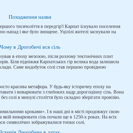
Походження назви
першого тисячоліття в передгір'ї Карпат існувало поселення
єно напад і яке було знищене. Уцілілі жителі заснували на
Чому в Дрогобичі вся сіль
нував в епоху мезозою, після розлому тектонічних плит
морів. Біля підніжжя Карпатських гір велика вода залишила
оклади. Саме видобуток солі став першою провідною
росто красива метафора. У будь-яку історичну епоху на
авати і виварювати з глибоких надр дорогоцінну сіль. Вона
 без солі в минулі століття було складно зберігати провізію.
имильними кроками». І в наші дні в місті продовжує свою
на якій виварювати сіль почали ще в 1250-х роках. На всіх
часи символічно зображувалися топки солі.
Історія Дрогобича в датах