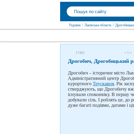
Україна
/
Львівська область
/
Дрогобицьк
я був
17402
Дрогобич, Дрогобицький р
Дрогобич – історичне місто Льві
Адміністративний центр Дрогоби
курортного
Трускавця
. Рік зас
стверджують, що Дрогобичу вже
існували споконвіку. В першу че
добували сіль. І роблять це, до 
дуже багаті подіями, датами і ц