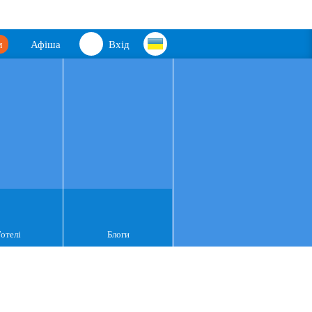
м
Афіша
Вхід
Готелі
Блоги