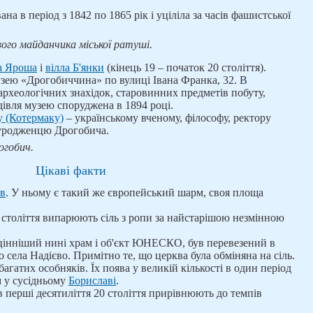
ана в період з 1842 по 1865 рік і уціліла за часів фашистської
вого майданчика міської ратуші.
а Яроша
і
вілла Б'янки
(кінець 19 – початок 20 століття).
музею «Дрогобиччина» по вулиці Івана Франка, 32. В
 археологічних знахідок, старовинних предметів побуту,
удівля музею споруджена в 1894 році.
 (Котермаку)
– українському вченому, філософу, ректору
 уродженцю Дрогобича.
огобич.
Цікаві факти
ів
. У ньому є такий же європейський шарм, своя площа
 століття випарюють сіль з ропи за найстарішою незмінною
інніший нині храм і об'єкт ЮНЕСКО, був перевезений в
 села Надієво. Примітно те, що церква була обміняна на сіль.
багатих особняків. Їх поява у великій кількості в один період
м у сусідньому
Бориславі
.
 в перші десятиліття 20 століття прирівнюють до темпів