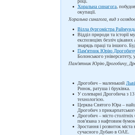
році.
Хоральна синагога
, побудов
окупації.
Хоральна синагога, вид з оглядо
Вілла бургомістра Раймунд
Відділ природи та історії 
експозиціях безліч цікавих
знарядь праці та іншого. Б
Пам'ятник Юрію Дрогобичу
Болонського університету,
Пам'ятник Юрію Дрогобичу, Др
Дрогобич – маленький
Льв
Ринок, ратуша і бруківка.
У солеварні Дрогобича з 13
технологією.
Церква Святого Юра – найц
Дрогобич з прикарпатського
Дрогобич – місто столітніх 
пов'язана з нафтовим бумо
Зростання і розвиток міста
сучасного Дубаю в ОАЕ.