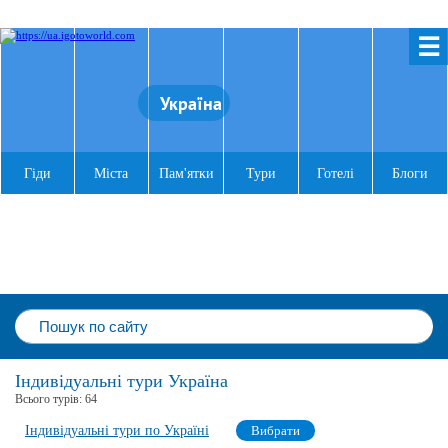
☰
Україна
Гіди
Міста
Пам'ятки
Тури
Готелі
Блоги
Індивідуальні тури Україна
Всього турів:
64
Індивідуальні тури по Україні
Вибрати