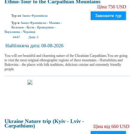
Ethno-Tour to the Carpathian Mountains
Ціна 750 USD
Замовити тур
Тур из:
Івано-Франківськ
Тур в:
Івано-Франківськ
-
Манява
-
Коломия
-
Косів
-
Криворівня
-
Верховина
-
Чернівці
4447
Днів:
5
Найближча дата:
08-08-2026
You will see beautiful and charming nature of the Ukrainian Carpathians.You are going
to visit the most original ethnographic regions of these mountains - Hutsulshina and
Bukovina – the places with folk traditions, delicious cuisine and extremely friendly
people.
Ukraine Nature trip (Kyiv - Lviv -
Carpathians)
Ціна від 660 USD