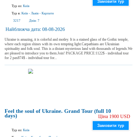
Замовити тур
Тур из:
Київ
Тур в:
Київ
-
Львів
-
Карпати
3217
Днів:
7
Найближча дата:
08-08-2026
Ukraine is amazing, it is colorful and motley. It is a stained glass of the Gothic temple,
where each region shines with its own tempting light.Carpathians are Ukrainian
spirituality and folk soul. This is a distant mysterious land with thousands of legends.We
are pleased to introduce you to them.Join! PACKAGE PRICE:1122$ - individual tour
for 2 pax874$ - individual tour for...
Feel the soul of Ukraine. Grand Tour (full 10
days)
Ціна 1900 USD
Замовити тур
Тур из:
Київ