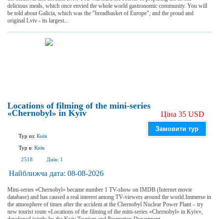
delicious meals, which once envied the whole world gastronomic community. You will
be told about Galicia, which was the "breadbasket of Europe", and the proud and
original Lviv - its largest...
Locations of filming of the mini-series
«Chernobyl» in Kyiv
Ціна 35 USD
Замовити тур
Тур из:
Київ
Тур в:
Київ
2518
Днів:
1
Найближча дата:
08-08-2026
Mini-series «Chernobyl» became number 1 TV-show on IMDB (Internet movie
database) and has caused a real interest among TV-viewers around the world.Immerse in
the atmosphere of times after the accident at the Chernobyl Nuclear Power Plant – try
new tourist route «Locations of the filming of the mini-series «Chernobyl» in Kyiv»,