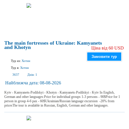
The main fortresses of Ukraine: Kamyanets
and Khotyn
Ціна від 60 USD
Замовити тур
Тур из:
Хотин
Тур в:
Хотин
3637
Днів:
1
Найближча дата:
08-08-2026
Kyiv - Kamyanets-Podilskyi - Khotyn - Kamyanets-Podilskyi - Kyiv In English,
German and other languages:Price for individual groups 1-3 persons - 90$Price for 1
person in group 4-6 pax - 60$Ukrainian/Russian language excursion -20% from
pricesThe tour is available in Russian, English, German and other languages.