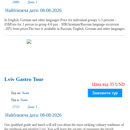
2886
Днів:
1
Найближча дата:
08-08-2026
In English, German and other languages:Price for individual groups 1-3 persons -
65$Price for 1 person in group 4-6 pax - 30$Ukrainian/Russian language excursion
-20% from pricesThe tour is available in Russian, English, German and other languages.
Lviv Gastro Tour
Ціна від 35 USD
Замовити тур
Тур из:
Львів
Тур в:
Львів
2723
Днів:
1
Найближча дата:
08-08-2026
Our qualified guide and lunch will tell you about the most striking culinary traditions of
the medieval and modern Lviv. You will learn the secrets of preparing the lavish