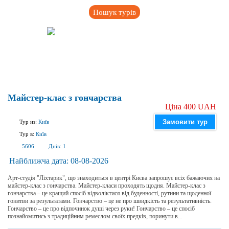
Пошук турів
Майстер-клас з гончарства
Ціна 400 UAH
Замовити тур
Тур из:
Київ
Тур в:
Київ
5606
Днів:
1
Найближча дата:
08-08-2026
Арт-студія "Ліхтарик", що знаходиться в центрі Києва запрошує всіх бажаючих на
майстер-клас з гончарства. Майстер-класи проходять щодня. Майстер-клас з
гончарства – це кращий спосіб відволіктися від буденності, рутини та щоденної
гонитви за результатами. Гончарство – це не про швидкість та результативність.
Гончарство – це про відпочинок душі через руки! Гончарство – це спосіб
познайомитись з традиційним ремеслом своїх предків, поринути в...