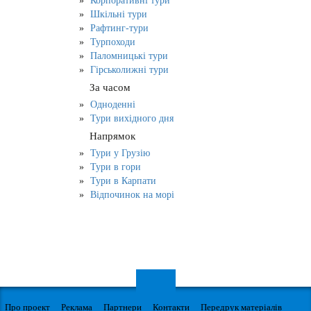
Корпоративні тури
Шкільні тури
Рафтинг-тури
Турпоходи
Паломницькі тури
Гірськолижні тури
За часом
Одноденні
Тури вихідного дня
Напрямок
Тури у Грузію
Тури в гори
Тури в Карпати
Відпочинок на морі
Про проект
Реклама
Партнери
Контакти
Передрук матеріалів