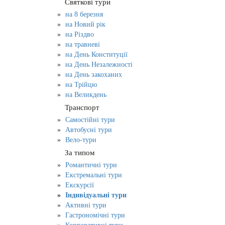
Святкові тури
на 8 березня
на Новий рік
на Різдво
на травневі
на День Конституції
на День Незалежності
на День закоханих
на Трійцю
на Великдень
Транспорт
Самостійні тури
Автобусні тури
Вело-тури
За типом
Романтичні тури
Екстремальні тури
Екскурсії
Індивідуальні тури
Активні тури
Гастрономічні тури