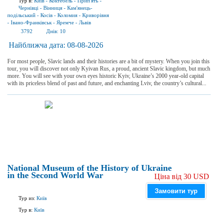
Тур в:
Київ
-
Коктебель
-
Прип'ять
-
Чернівці
-
Вінниця
-
Кам'янець-
подільський
-
Косів
-
Коломия
-
Криворівня
-
Івано-Франківськ
-
Яремче
-
Львів
3792
Днів:
10
Найближча дата:
08-08-2026
For most people, Slavic lands and their histories are a bit of mystery. When you join this
tour, you will discover not only Kyivan Rus, a proud, ancient Slavic kingdom, but much
more. You will see with your own eyes historic Kyiv, Ukraine’s 2000 year-old capital
with its priceless blend of past and future, and enchanting Lviv, the country’s cultural...
National Museum of the History of Ukraine
in the Second World War
Ціна від 30 USD
Замовити тур
Тур из:
Київ
Тур в:
Київ