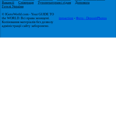
Вакансії
Співпраця
Туроператорам і гідам
Допомога
Готелі України
© IGotoWorld.com - Your GUIDE TO
the WORLD. Всі права захищені.
iproaction
-
Фото - DepositPhotos
Копіювання матеріалів без дозволу
адміністрації сайту заборонено.