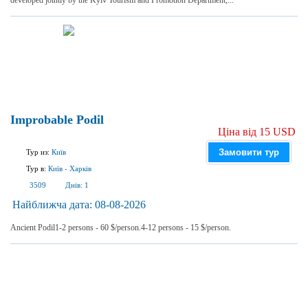
developed jointly by the Kyiv Tourism and Promotion Department,...
Improbable Podil
Ціна від 15 USD
Замовити тур
Тур из:
Київ
Тур в:
Київ
-
Харків
3509
Днів:
1
Найближча дата:
08-08-2026
Ancient Podil1-2 persons - 60 $/person.4-12 persons - 15 $/person.