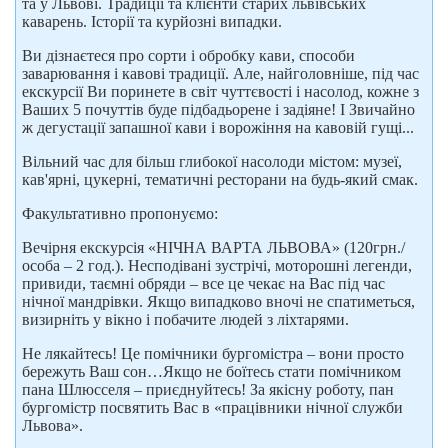
та у Львові. Традиції та клієнти старих львівських
каварень. Історії та курйозні випадки.
Ви дізнаєтеся про сорти і обробку кави, способи
заварювання і кавові традиції. Але, найголовніше, під час
екскурсії Ви поринете в світ чуттєвості і насолод, кожне з
Ваших 5 почуттів буде підбадьорене і задіяне! І Звичайно
ж дегустації запашної кави і ворожіння на кавовій гущі...
Вільний час для більш глибокої насолоди містом: музеї,
кав'ярні, цукерні, тематичні ресторани на будь-який смак.
Факультативно пропонуємо:
Вечірня екскурсія «НІЧНА ВАРТА ЛЬВОВА» (120грн./
особа – 2 год.). Несподівані зустрічі, моторошні легенди,
привиди, таємні обряди – все це чекає на Вас під час
нічної мандрівки. Якщо випадково вночі не спатиметься,
визирніть у вікно і побачите людей з ліхтарями.
Не лякайтесь! Це помічники бургомістра – вони просто
бережуть Ваш сон…Якщо не боїтесь стати помічником
пана Шлюсселя – приєднуйтесь! За якісну роботу, пан
бургомістр посвятить Вас в «працівники нічної служби
Львова».