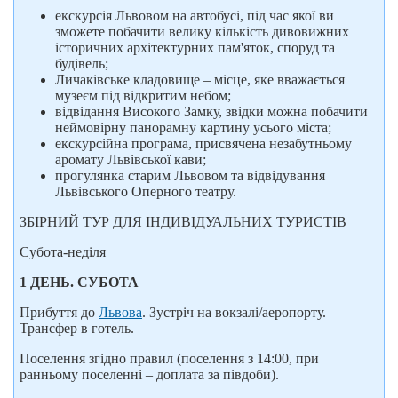
екскурсія Львовом на автобусі, під час якої ви
зможете побачити велику кількість дивовижних
історичних архітектурних пам'яток, споруд та
будівель;
Личаківське кладовище – місце, яке вважається
музеєм під відкритим небом;
відвідання Високого Замку, звідки можна побачити
неймовірну панорамну картину усього міста;
екскурсійна програма, присвячена незабутньому
аромату Львівської кави;
прогулянка старим Львовом та відвідування
Львівського Оперного театру.
ЗБІРНИЙ ТУР ДЛЯ ІНДИВІДУАЛЬНИХ ТУРИСТІВ
Субота-неділя
1 ДЕНЬ. СУБОТА
Прибуття до
Львова
. Зустріч на вокзалі/аеропорту.
Трансфер в готель.
Поселення згідно правил (поселення з 14:00, при
ранньому поселенні – доплата за півдоби).