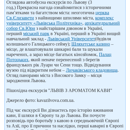
Оглядова автобусна екскурсія по Львову (3
год.) Прекрасна нагода ознайомитися з історичними
пам’ятками та багатством міста: неоготична
церква
Св.Єлизавети
з найвищими шпилями міста,
комплекс
університету «Львівська Політехніка»
,
архікатедральний
собор Св.Юри
з найстарішим дзвоном в Україні,
перший
міський парк
в Україні, перший в Україні вищий
навчальний заклад -
Львівський Університет
(будівля
колишнього Галицького сейму);
Шляхетське казино
–
місце, де влаштовували шикарні бали та шукали
наречених, а зараз місце багатьох кінозйомок,
Палац
Потоцьких
, який неначе перенесений з берегів
французьких рік Луари чи Сени тощо. Відвідування
музею під відкритим небом –
Личаківського кладовища
.
Огляд панорами міста з Високого Замку – місця
зародження Львова.
Пішохідна екскурсія "ЛЬВІВ З АРОМАТОМ КАВИ"
Джерело фото: kavazilvova.com.ua.
Під час екскурсії Ви дізнаєтесь про історію вживання
кави, її шляхи в Європу та до Львова. Ви почуєте
розповідь про боротьбу з кавою в середньовічній Європі
та Азії, про її причини та наслідки, перші каварні в Європі