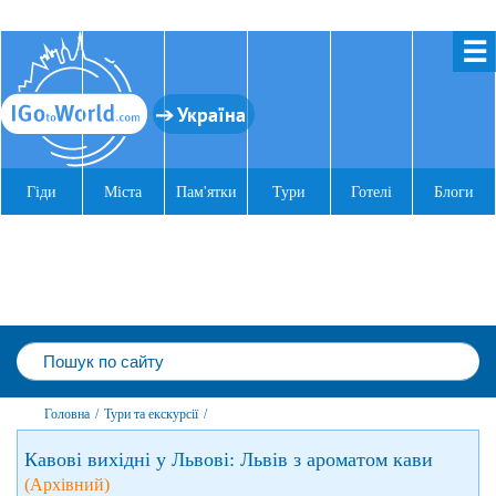
☰
Україна
Гіди
Міста
Пам'ятки
Тури
Готелі
Блоги
Головна
/
Тури та екскурсії
/
Кавові вихідні у Львові: Львів з ароматом кави
(Архівний)