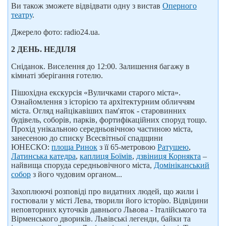
Ви також зможете відвідвати одну з вистав
Оперного
театру
.
Джерело фото: radio24.ua.
2 ДЕНЬ. НЕДІЛЯ
Сніданок. Виселення до 12:00. Залишення багажу в
кімнаті зберігання готелю.
Пішохідна екскурсія «Вуличками старого міста».
Ознайомлення з історією та архітектурним обличчям
міста. Огляд найцікавіших пам'яток - старовинних
будівель, соборів, парків, фортифікаційних споруд тощо.
Прохід унікальною середньовічною частиною міста,
занесеною до списку Всесвітньої спадщини
ЮНЕСКО:
площа Ринок
з її 65-метровою
Ратушею
,
Латинська катедра
,
каплиця Боїмів
,
дзвіниця Корнякта
–
найвища споруда середньовічного міста,
Домініканський
собор
з його чудовим органом...
Захоплюючі розповіді про видатних людей, що жили і
гостювали у місті Лева, творили його історію. Відвідини
неповторних куточків давнього Львова - Італійського та
Вірменського двориків. Львівські легенди, байки та