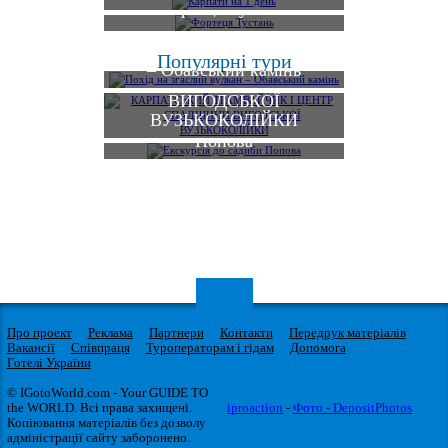
Фортеця Тустань
КАРПАТСЬКИЙ
Похід на згаслий вулкан
Популярні тури
ТРАМВАЙЧИК І
– Обавський камінь
ЦЕНТР СПАДЩИНИ
ВИГОДСЬКОЇ
ВУЗЬКОКОЛІЙКИ
Екскурсія до садиби
Попова
Про проект
Реклама
Партнери
Контакти
Передрук матеріалів
Вакансії
Співпраця
Туроператорам і гідам
Допомога
Готелі України
© IGotoWorld.com - Your GUIDE TO
the WORLD. Всі права захищені.
iproaction
-
Фото - DepositPhotos
Копіювання матеріалів без дозволу
адміністрації сайту заборонено.