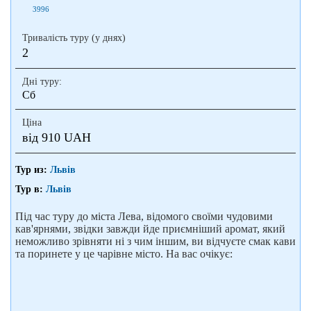
3996
Тривалість туру (у днях)
2
Дні туру:
Сб
Ціна
від 910 UAH
Тур из:
Львів
Тур в:
Львів
Під час туру до міста Лева, відомого своїми чудовими
кав'ярнями, звідки завжди йде приємніший аромат, який
неможливо зрівняти ні з чим іншим, ви відчуєте смак кави
та поринете у це чарівне місто. На вас очікує: