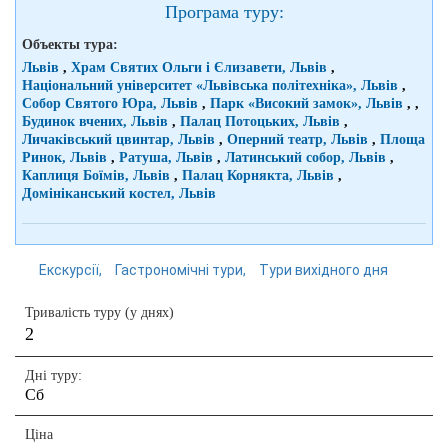
Програма туру:
Объекты тура:
Львів
,
Храм Святих Ольги і Єлизавети, Львів
,
Національний університет «Львівська політехніка», Львів
,
Собор Святого Юра, Львів
,
Парк «Високий замок», Львів
,
,
Будинок вчених, Львів
,
Палац Потоцьких, Львів
,
Личаківський цвинтар, Львів
,
Оперний театр, Львів
,
Площа
Ринок, Львів
,
Ратуша, Львів
,
Латинський собор, Львів
,
Каплиця Боїмів, Львів
,
Палац Корнякта, Львів
,
Домініканський костел, Львів
Екскурсії
Гастрономічні тури
Тури вихідного дня
Тривалість туру (у днях)
2
Дні туру:
Сб
Ціна