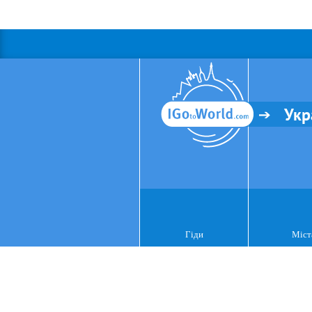
Укр
Гіди
Міст