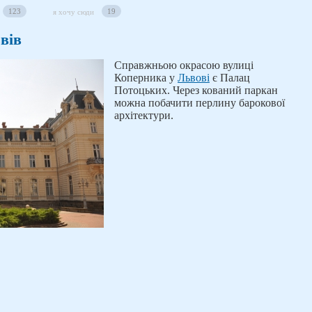
123
19
я хочу сюди
вів
Справжньою окрасою вулиці
Коперника у
Львові
є Палац
Потоцьких. Через кований паркан
можна побачити перлину барокової
архітектури.