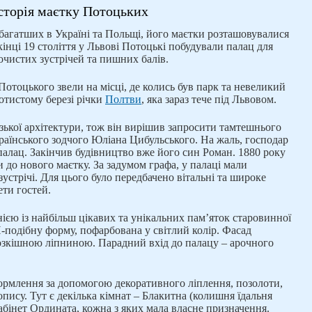
сторія маєтку Потоцьких
багатших в Україні та Польщі, його маєтки розташовувалися
 кінці 19 століття у Львові Потоцькі побудували палац для
чистих зустрічей та пишних балів.
Потоцького звели на місці, де колись був парк та невеликий
отистому березі річки
Полтви
, яка зараз тече під Львовом.
ької архітектури, тож він вирішив запросити тамтешнього
країнського зодчого Юліана Цибульського. На жаль, господар
алац. Закінчив будівництво вже його син Роман. 1880 року
 до нового маєтку. За задумом графа, у палаці мали
зустрічі. Для цього було передбачено вітальні та широке
ети гостей.
ією із найбільш цікавих та унікальних пам’яток старовинної
Н-подібну форму, пофарбована у світлий колір. Фасад
зкішною ліпниною. Парадний вхід до палацу – арочного
ормлення за допомогою декоративного ліплення, позолоти,
пису. Тут є декілька кімнат – Блакитна (колишня їдальня
Кабінет Ордината, кожна з яких мала власне призначення.