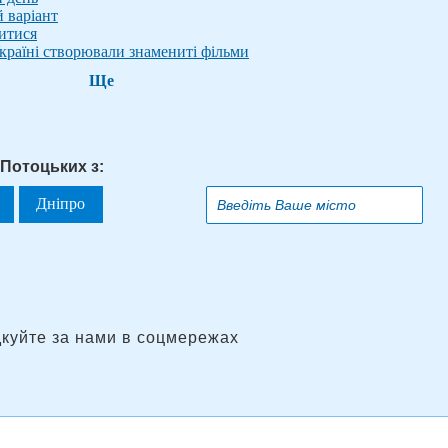
й варіант
витися
 Україні створювали знамениті фільми
Ще
 Потоцьких з:
Дніпро
дкуйте за нами в соцмережах