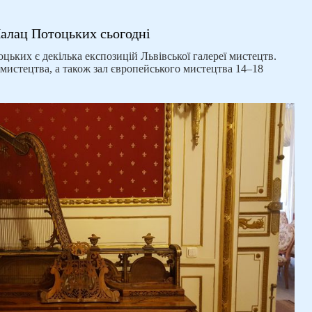
алац Потоцьких сьогодні
цьких є декілька експозицій Львівської галереї мистецтв.
мистецтва, а також зал європейського мистецтва 14–18