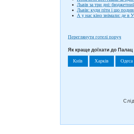
Львів за три дні: бюджетни
Львів: куди піти і що поди
А у нас кіно знімали: де в
Переглянути готелі поруч
Як краще доїхати до Палац
Київ
Харків
Одеса
Слі