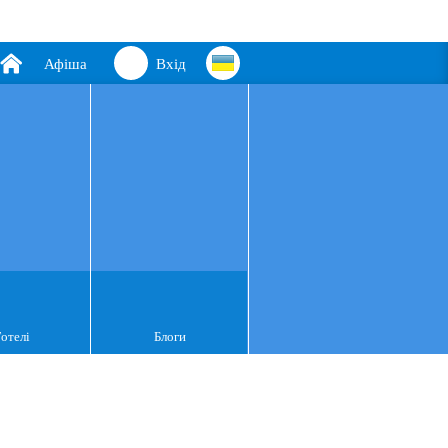
Афіша
Вхід
Готелі
Блоги