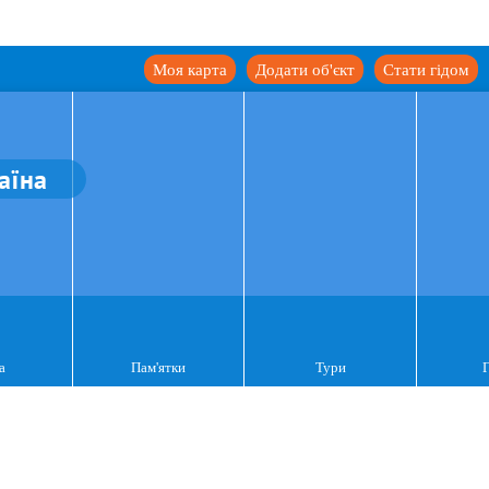
Моя карта
Додати об'єкт
Стати гідом
аїна
а
Пам'ятки
Тури