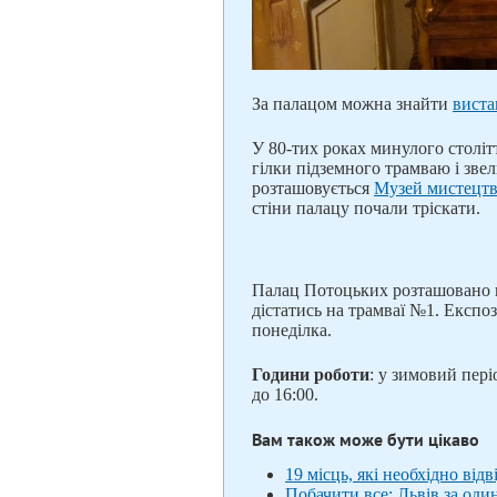
За палацом можна знайти
виста
У 80-тих роках минулого столі
гілки підземного трамваю і зве
розташовується
Музей мистецтв
стіни палацу почали тріскати.
Палац Потоцьких розташовано н
дістатись на трамваї №1. Експоз
понеділка.
Години роботи
: у зимовий пері
до 16:00.
Вам також може бути цікаво
19 місць, які необхідно відв
Побачити все: Львів за оди