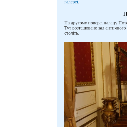
галереї
.
П
На другому поверсі палацу Пото
Тут розташовано зал античного 
століть.