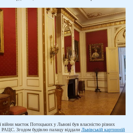
ої війни маєток Потоцьких у Львові був власністю різних
ли РАЦС. Згодом будівлю палацу віддали
Львівській картинній