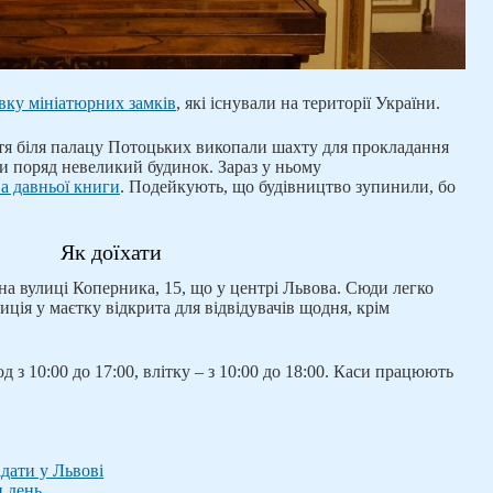
вку мініатюрних замків
, які існували на території України.
ття біля палацу Потоцьких викопали шахту для прокладання
ли поряд невеликий будинок. Зараз у ньому
а давньої книги
. Подейкують, що будівництво зупинили, бо
Як доїхати
а вулиці Коперника, 15, що у центрі Львова. Сюди легко
иція у маєтку відкрита для відвідувачів щодня, крім
од з 10:00 до 17:00, влітку – з 10:00 до 18:00. Каси працюють
ідати у Львові
н день