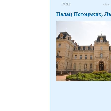
я був
80098
Палац Потоцьких, Ль