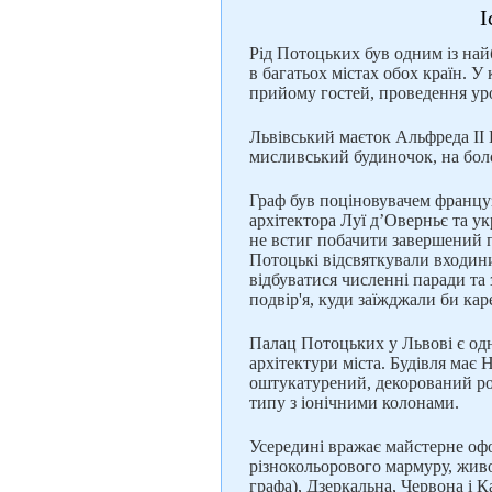
І
Рід Потоцьких був одним із най
в багатьох містах обох країн. У
прийому гостей, проведення уро
Львівський маєток Альфреда ІІ 
мисливський будиночок, на бол
Граф був поціновувачем француз
архітектора Луї д’Оверньє та у
не встиг побачити завершений п
Потоцькі відсвяткували входини
відбуватися численні паради та 
подвір'я, куди заїжджали би кар
Палац Потоцьких у Львові є одн
архітектури міста. Будівля має 
оштукатурений, декорований ро
типу з іонічними колонами.
Усередині вражає майстерне оф
різнокольорового мармуру, живо
графа), Дзеркальна, Червона і 