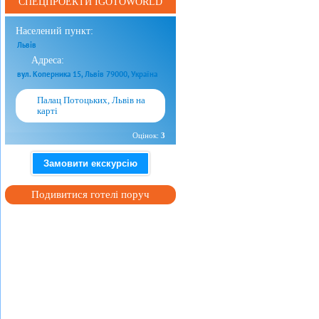
СПЕЦПРОЕКТИ IGOTOWORLD
Населений пункт:
Львів
Адреса:
вул. Коперника 15, Львів 79000, Україна
Палац Потоцьких, Львів на
карті
Оцінок:
3
Замовити екскурсію
Подивитися готелі поруч