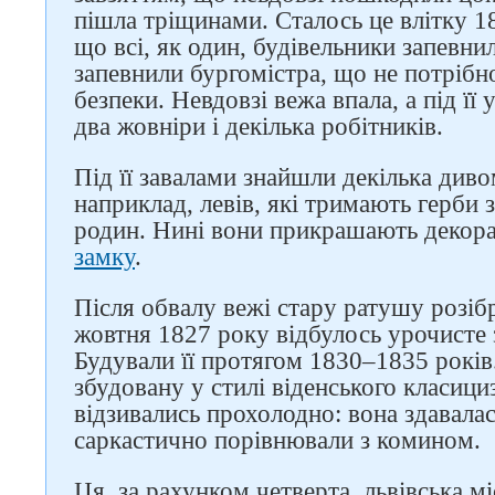
пішла тріщинами. Сталось це влітку 18
що всі, як один, будівельники запевни
запевнили бургомістра, що не потрібн
безпеки. Невдовзі вежа впала, а під її
два жовніри і декілька робітників.
Під її завалами знайшли декілька диво
наприклад, левів, які тримають герби
родин. Нині вони прикрашають декор
замку
.
Після обвалу вежі стару ратушу розібра
жовтня 1827 року відбулось урочисте 
Будували її протягом 1830–1835 років
збудовану у стилі віденського класиц
відзивались прохолодно: вона здавала
саркастично порівнювали з комином.
Ця, за рахунком четверта, львівська м