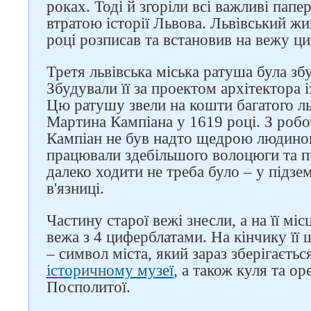
роках. Тоді й згоріли всі важливі пап
втратою історії Львова. Львівський ж
році розписав та встановив на вежу ци
Третя львівська міська ратуша була зб
Збудували її за проектом архітектора 
Цю ратушу звели на кошти багатого ль
Мартина Кампіана у 1619 році. З роб
Кампіан не був надто щедрою людиною
працювали здебільшого волоцюги та п
далеко ходити не треба було – у підзе
в'язниці.
Частину старої вежі знесли, а на її мі
вежа з 4 циферблатами. На кінчику її
– символ міста, який зараз зберігаєтьс
історичному музеї
, а також куля та ор
Посполитої.