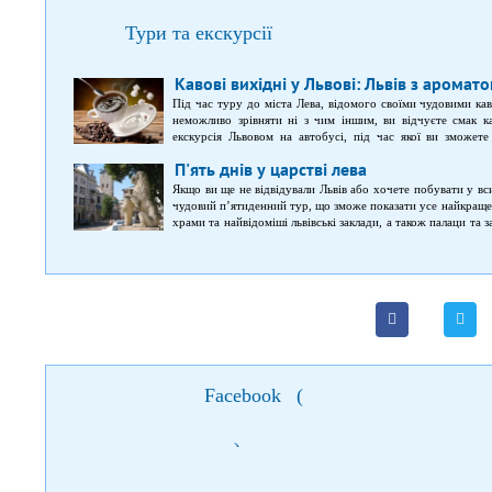
Тури та екскурсії
Кавові вихідні у Львові: Львів з аромат
Під час туру до міста Лева, відомого своїми чудовими ка
неможливо зрівняти ні з чим іншим, ви відчуєте смак ка
екскурсія Львовом на автобусі, під час якої ви зможет
архітектурних пам'яток, споруд та будівель; Личаківське к
П'ять днів у царстві лева
небом; відвідання Високого Замку, звідки можна поба
екскурсійна програма, присвячена незабутньому аромат
Якщо ви ще не відвідували Львів або хочете побувати у в
відвідування Львівського Оперного театру.
чудовий п’ятиденний тур, що зможе показати усе найкраще
храми та найвідоміші львівські заклади, а також палаци та з
На вас очікує: оглядовий тур по визначних місцях Львво
найкращих закладів міста; подорож до Олеського замк
відвідуванням музеїв; автобусна екскурсія Львовом; 
унікальною пам’яткою у Європі; нічна подорож по місті Л
Facebook
(
)