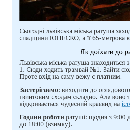
Сьогодні львівська міська ратуша захо
спадщини ЮНЕСКО, а її 65-метрова ве
Як доїхати до р
Львівська міська ратуша знаходиться 
1. Сюди ходить трамвай №1. Зайти сю
Проте вхід на саму вежу є платним.
Застерігаємо
: виходити до оглядовог
гвинтовим сходам складно. Але воно т
відкривається чудесний краєвид на
іс
Години роботи
ратуші: щодня з 9:00 д
до 18:00 (взимку).