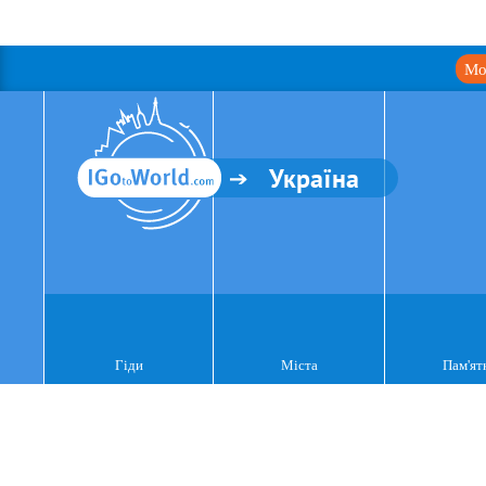
Мо
Україна
Гіди
Міста
Пам'ят