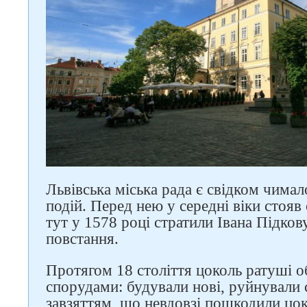
Слідкуйте за нами в
Львівська міська рада є свідком чимал
соцмережах
подій. Перед нею у середні віки стояв
тут у 1578 році стратили Івана Підков
повстання.
Протягом 18 століття цоколь ратуші о
спорудами: будували нові, руйнували с
завзяттям, що невдовзі пошкодили цоко