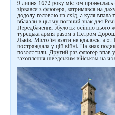
9 липня 1672 року містом пронеслась
зірвався з флюгера, затримався на даху
додолу головою на схід, а куля впала 
вбачали в цьому поганий знак для Реч
Передбачення збулось: осінню цього ж
турецька армія разом з Петром Дорош
Львів. Місто їм взяти не вдалось, а о
постраждала у цій війні. На знак подя
позолотили. Другий раз флюгер впав у
захоплення шведським військом на чол