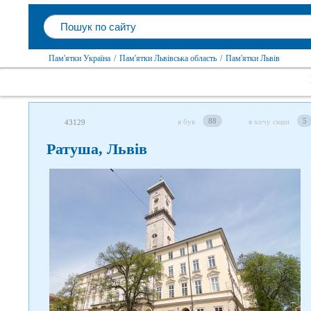
Пам'ятки Україна
/
Пам'ятки Львівська область
/
Пам'ятки Львів
88
5
я був
я хочу сюди
43129
Ратуша, Львів