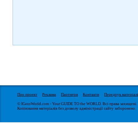
Про проект
Реклама
Партнери
Контакти
Передрук матеріал
© IGotoWorld.com - Your GUIDE TO the WORLD. Всі права захищені.
Копіювання матеріалів без дозволу адміністрації сайту заборонено.