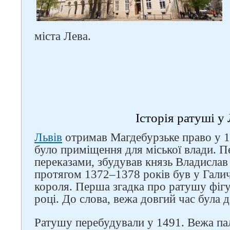
міста Лева.
Історія ратуші у
Львів
отримав Магдебурзьке право у 1
було приміщення для міської влади. П
переказами, збудував князь Владислав
протягом 1372–1378 років був у Галич
короля. Перша згадка про ратушу фіг
році. До слова, вежа довгий час була д
Ратушу перебудували у 1491. Вежа пал