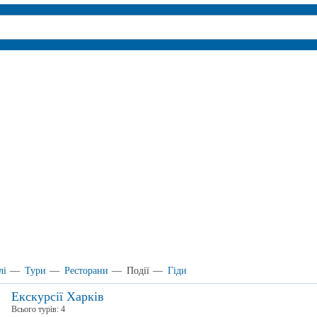
лі
—
Тури
—
Ресторани
—
Події
—
Гіди
Екскурсії Харків
Всього турів:
4