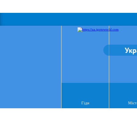
Укр
Гіди
Міст