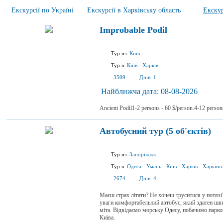
Екскурсії по Україні
Екскурсії в Харківську область
Екскур
Improbable Podil
Тур из:
Київ
Тур в:
Київ
-
Харків
3509
Днів:
1
Найближча дата:
08-08-2026
Ancient Podil1-2 persons - 60 $/person.4-12 person
Автобусний тур (5 об'єктів)
Тур из:
Запоріжжя
Тур в:
Одеса
-
Умань
-
Київ
-
Харків
-
Харківс
2674
Днів:
4
Маєш страх літати? Не хочеш труситися у потязі
уваги комфортабельний автобус, який здатен шви
міта. Відвідаємо морську Одесу, побачимо парков
Київа.