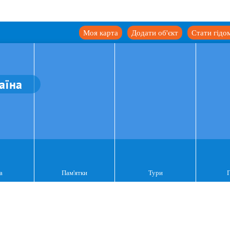
Моя карта
Додати об'єкт
Стати гідо
аїна
а
Пам'ятки
Тури