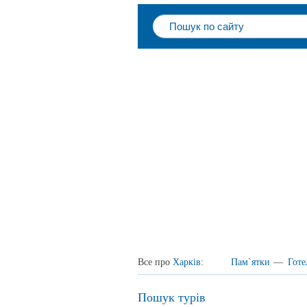
Все про
Харків
:
Пам`ятки
—
Готе
Пошук турів