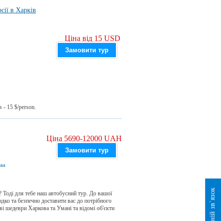
сії в Харків
Ціна від 15 USD
Замовити тур
s - 15 $/person.
Ціна 5690-12000 UAH
Замовити тур
ька
Зворотній зв`язок
? Тоді для тебе наш автобусний тур. До вашої
дко та безпечно доставити вас до потрібного
і шедеври Харкова та Умані та відомі об'єкти