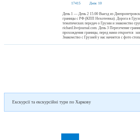
17415
Днів:
10
День 1 — День 2 15.00 Выезд из Днепропетровск
границы с РФ (КПП Нехотеевка). Дорога в Груз
тематических передач о Грузии и знакомство гру
richard.livejournal.com. День 3 Пересечение гр
прохождения границы, перед нами откроется за
Знакомство с Грузией у нас начнется с фото стопа
Екскурсії та екскурсійні тури по Харкову