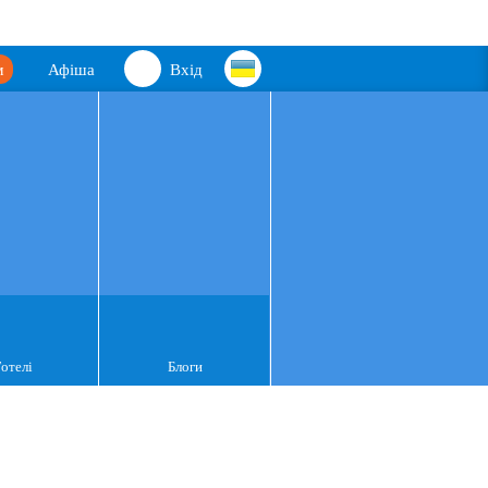
м
Афіша
Вхід
Готелі
Блоги