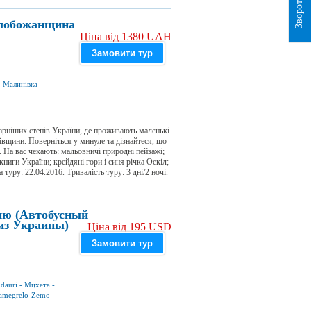
Слобожанщина
Ціна від 1380 UAH
Замовити тур
-
Малинівка
-
арніших степів України, де проживають маленькі
вщини. Поверніться у минуле та дізнайтеся, що
. На вас чекають: мальовничі природні пейзажі;
 книги України; крейдяні гори і синя річка Оскіл;
туру: 22.04.2016. Тривалість туру: 3 дні/2 ночі.
ию (Автобусный
из Украины)
Ціна від 195 USD
Замовити тур
dauri
-
Мцхета
-
amegrelo-Zemo