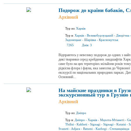
Подорож до країни бабаків, 
Архівний
Тур из:
Харків
Тур в:
Харків
-
Великобурлуцький
-
Дворічна
Задонецьке
-
Шарівка
-
Краснокутськ
7265
Днів:
3
Відправтесь у невелику подорож до одних з найг
дикі тваринки серед крейдяних ландшафтів Харкі
саме було на цих територіях мільйони років тому
рідкісна флора і фауна, яка занесена до Червоної
екскурсії по національних природних парках. Дата 
Основний...
На майские праздники в Груз
экскурсионный тур в Грузию 
Архівний
Тур из:
Дніпро
Тур в:
Дніпро
-
Харків
-
Мцхета-Мтіанеті
-
Gu
Tbilisi
-
Kakheti
-
Signagi
-
Signagi
-
Kutaisi
-
S
Svaneti
-
Adjara
-
Batumi
-
Kazbegi
-
Степанцмінда