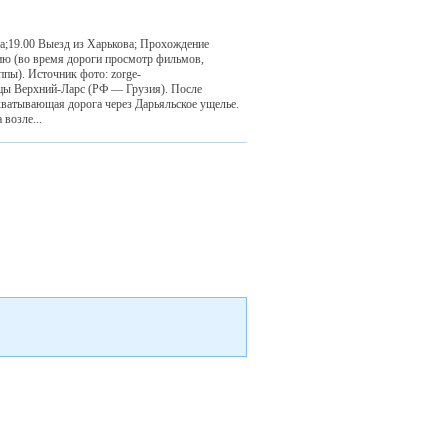
а;19.00 Выезд из Харькова; Прохождение
ию (во время дороги просмотр фильмов,
ппы). Источник фото: zorge-
аницы Верхний-Ларс (РФ — Грузия). После
хватывающая дорога через Дарьяльское ущелье.
 возле...